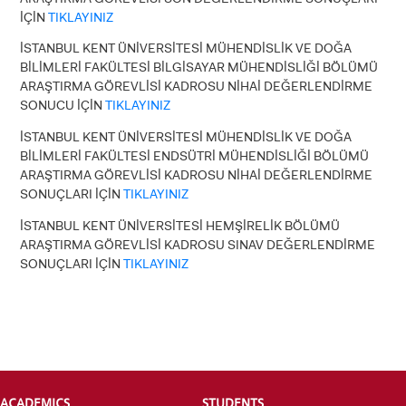
İÇİN
TIKLAYINIZ
İSTANBUL KENT ÜNİVERSİTESİ MÜHENDİSLİK VE DOĞA
BİLİMLERİ FAKÜLTESİ BİLGİSAYAR MÜHENDİSLİĞİ BÖLÜMÜ
ARAŞTIRMA GÖREVLİSİ KADROSU NİHAİ DEĞERLENDİRME
SONUCU İÇİN
TIKLAYINIZ
İSTANBUL KENT ÜNİVERSİTESİ MÜHENDİSLİK VE DOĞA
BİLİMLERİ FAKÜLTESİ ENDSÜTRİ MÜHENDİSLİĞİ BÖLÜMÜ
ARAŞTIRMA GÖREVLİSİ KADROSU NİHAİ DEĞERLENDİRME
SONUÇLARI İÇİN
TIKLAYINIZ
İSTANBUL KENT ÜNİVERSİTESİ HEMŞİRELİK BÖLÜMÜ
ARAŞTIRMA GÖREVLİSİ KADROSU SINAV DEĞERLENDİRME
CANDIDATE STUDENTS
SONUÇLARI İÇİN
TIKLAYINIZ
INTERNATIONAL
STUDENT
ACADEMICS
STUDENTS