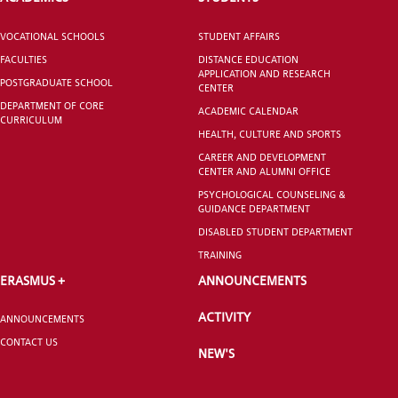
VOCATIONAL SCHOOLS
STUDENT AFFAIRS
FACULTIES
DISTANCE EDUCATION
APPLICATION AND RESEARCH
POSTGRADUATE SCHOOL
CENTER
GRADUATED
DEPARTMENT OF CORE
SCHOOL
ACADEMIC CALENDAR
CURRICULUM
HEALTH, CULTURE AND SPORTS
CAREER AND DEVELOPMENT
CENTER AND ALUMNI OFFICE
PSYCHOLOGICAL COUNSELING &
GUIDANCE DEPARTMENT
VOCATIONAL SCHOOLS And
DISABLED STUDENT DEPARTMENT
UNDERGRADUATE STUDENT
TRAINING
ERASMUS +
ANNOUNCEMENTS
ACTIVITY
ANNOUNCEMENTS
CONTACT US
NEW'S