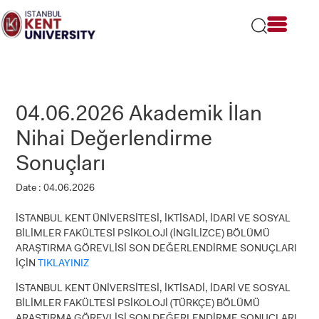
Please
note:
This
website
includes
an
accessibility
04.06.2026 Akademik İlan
system.
Nihai Değerlendirme
Sonuçları
Date : 04.06.2026
İSTANBUL KENT ÜNİVERSİTESİ, İKTİSADİ, İDARİ VE SOSYAL
BİLİMLER FAKÜLTESİ PSİKOLOJİ (İNGİLİZCE) BÖLÜMÜ
ARAŞTIRMA GÖREVLİSİ SON DEĞERLENDİRME SONUÇLARI
İÇİN
TIKLAYINIZ
İSTANBUL KENT ÜNİVERSİTESİ, İKTİSADİ, İDARİ VE SOSYAL
BİLİMLER FAKÜLTESİ PSİKOLOJİ (TÜRKÇE) BÖLÜMÜ
ARAŞTIRMA GÖREVLİSİ SON DEĞERLENDİRME SONUÇLARI