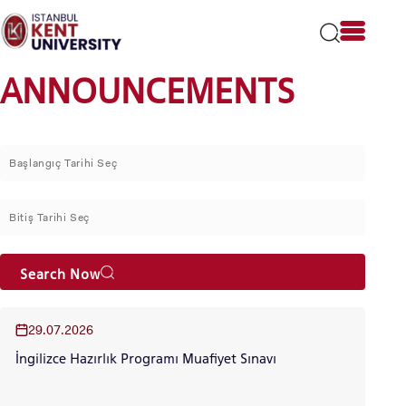
Please
note:
This
website
ANNOUNCEMENTS
includes
an
accessibility
system.
Search Now
29.07.2026
İngilizce Hazırlık Programı Muafiyet Sınavı