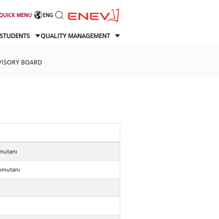
QUICK MENU
ENG
STUDENTS
QUALITY MANAGEMENT
VISORY BOARD
omutanı
Komutanı