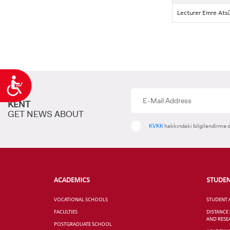
Lecturer Emre Ats
Accessibility
KENT
GET NEWS ABOUT
KVKK
hakkındaki bilgilendirme d
ACADEMICS
STUDE
VOCATIONAL SCHOOLS
STUDENT 
FACULTIES
DISTANCE
AND RESE
POSTGRADUATE SCHOOL