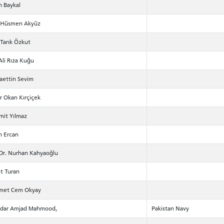
n Baykal
. Hüsmen Akyüz
 Tarık Özkut
Ali Rıza Kuğu
laettin Sevim
r Okan Kırçiçek
mit Yılmaz
n Ercan
. Dr. Nurhan Kahyaoğlu
nt Turan
hmet Cem Okyay
rdar Amjad Mahmood,
Pakistan Navy