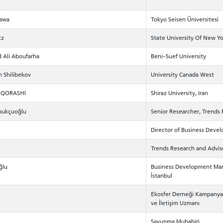
kawa
Tokyo Seisen Üniversitesi
tz
State University Of New Yo
d Ali Aboufarha
Beni-Suef University
m Shilibekov
University Canada West
f QORASHI
Shiraz University, Iran
ubukçuoğlu
Senior Researcher, Trends
Director of Business Deve
Trends Research and Advis
CANDIDATE STUDENTS
ğlu
Business Development Man
İstanbul
Ekosfer Derneği Kampanyala
ve İletişim Uzmanı
Savunma Muhabiri