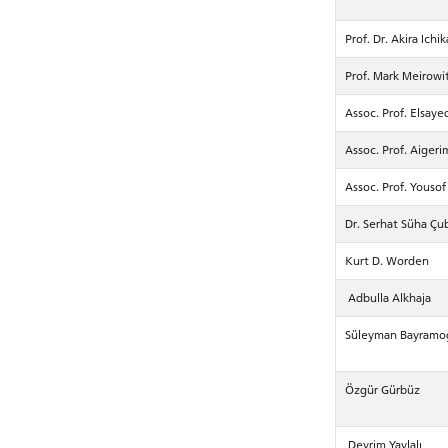
Prof. Dr. Akira Ichi
Prof. Mark Meirowi
Assoc. Prof. Elsaye
Assoc. Prof. Aigeri
Assoc. Prof. Youso
Dr. Serhat Süha Ç
Kurt D. Worden
Adbulla Alkhaja
Süleyman Bayramo
Özgür Gürbüz
Devrim Yaylalı