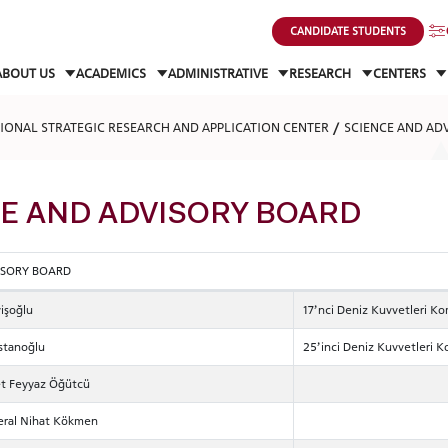
CANDIDATE STUDENTS
ABOUT US
ACADEMICS
ADMINISTRATIVE
RESEARCH
CENTERS
TIONAL STRATEGIC RESEARCH AND APPLICATION CENTER
SCIENCE AND AD
E AND ADVISORY BOARD
ISORY BOARD
işoğlu
17’nci Deniz Kuvvetleri K
stanoğlu
25’inci Deniz Kuvvetleri 
et Feyyaz Öğütcü
neral Nihat Kökmen