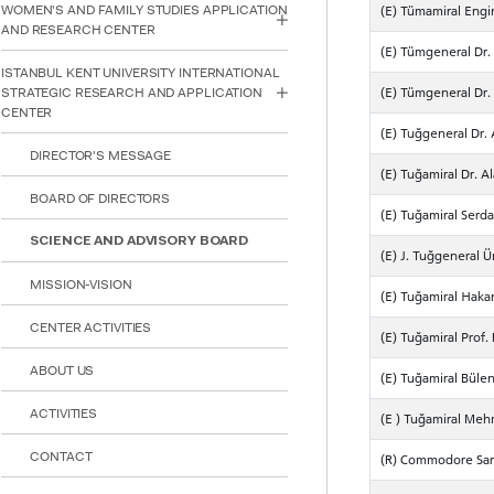
WOMEN'S AND FAMILY STUDIES APPLICATION
(E) Tümamiral Engi
reader;
AND RESEARCH CENTER
Press
(E) Tümgeneral Dr
Control-
F10
ISTANBUL KENT UNIVERSITY INTERNATIONAL
to
(E) Tümgeneral Dr.
STRATEGIC RESEARCH AND APPLICATION
open
CENTER
an
(E) Tuğgeneral Dr. 
accessibility
DIRECTOR'S MESSAGE
menu.
(E) Tuğamiral Dr. A
BOARD OF DIRECTORS
(E) Tuğamiral Serda
SCIENCE AND ADVISORY BOARD
(E) J. Tuğgeneral Ü
MISSION-VISION
(E) Tuğamiral Haka
CENTER ACTIVITIES
(E) Tuğamiral Prof
ABOUT US
(E) Tuğamiral Büle
ACTIVITIES
(E ) Tuğamiral Me
CONTACT
(R) Commodore Sa