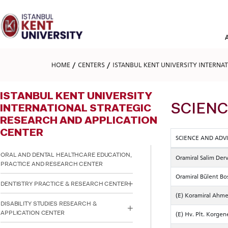
Please
note:
This
website
includes
an
accessibility
HOME
CENTERS
ISTANBUL KENT UNIVERSITY INTERNA
system.
Press
Control-
ISTANBUL KENT UNIVERSITY
F11
to
SCIENC
INTERNATIONAL STRATEGIC
adjust
RESEARCH AND APPLICATION
the
CENTER
website
SCIENCE AND ADV
to
people
ORAL AND DENTAL HEALTHCARE EDUCATION,
Oramiral Salim Derv
with
PRACTICE AND RESEARCH CENTER
visual
Oramiral Bülent Bo
disabilities
DENTISTRY PRACTICE & RESEARCH CENTER
who
(E) Koramiral Ahm
are
DISABILITY STUDIES RESEARCH &
using
APPLICATION CENTER
(E) Hv. Plt. Korge
a
screen