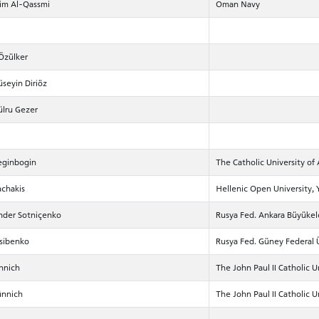
im Al-Qassmi
Oman Navy
 Özülker
üseyin Diriöz
ülru Gezer
Reginbogin
The Catholic University of
achakis
Hellenic Open University, 
ander Sotniçenko
Rusya Fed. Ankara Büyükelç
Tsibenko
Rusya Fed. Güney Federal Ü
ünnich
The John Paul II Catholic U
ünnich
The John Paul II Catholic U