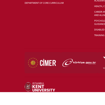
ACADEMI
DEPARTMENT OF CORE CURRICULUM
HEALTH, 
CAREER A
AND ALUM
PSYCHOLO
GUIDANC
DISABLED
TRAINING
ALL RIGHTS RESERVED | COPYRIGHT 2020 | ISTANBUL KENT UN