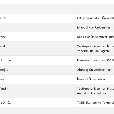
RNATIONAL
GRADUATED
VOCATIONAL SC
ENT
SCHOOL
And
UNDERGRADUAT
STUDENT
velek
Eskişehir Anadolu Üniversit
İstanbul Arel Üniversitesi
venç
Kadir Has Üniversitesi İktis
rtal
Yeditepe Üniversitesi İktisad
Yönetimi Bölüm Başkanı
t Uzuner
Marmara Üniversitesi SBF Ul
anoğlu
Altınbaş Üniversitesi İİBF
usoy
İstanbul Üniversitesi
Tansi
Yeditepe Üniversitesi İktis
Anabilim Dalı Başkanı
uz Diriöz
TOBB Ekonomi ve Teknoloji