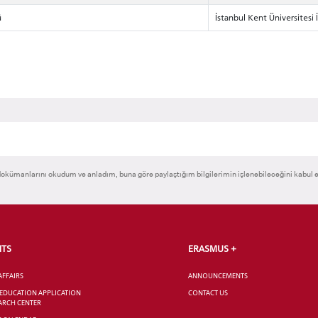
ü
İstanbul Kent Üniversitesi 
okümanlarını okudum ve anladım, buna göre paylaştığım bilgilerimin işlenebileceğini kabul 
NTS
ERASMUS +
AFFAIRS
ANNOUNCEMENTS
 EDUCATION APPLICATION
CONTACT US
ARCH CENTER