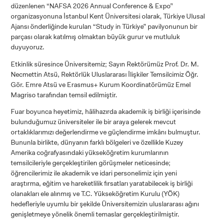
düzenlenen “NAFSA 2026 Annual Conference & Expo”
organizasyonuna İstanbul Kent Üniversitesi olarak, Türkiye Ulusal
Ajansı önderliğinde kurulan “Study in Türkiye” pavilyonunun bir
parçası olarak katılmış olmaktan büyük gurur ve mutluluk
duyuyoruz.
Etkinlik süresince Üniversitemiz; Sayın Rektörümüz Prof. Dr. M.
Necmettin Atsü, Rektörlük Uluslararası İlişkiler Temsilcimiz Öğr.
Gör. Emre Atsü ve Erasmus+ Kurum Koordinatörümüz Emel
Magriso tarafından temsil edilmiştir.
Fuar boyunca heyetimiz, hâlihazırda akademik iş birliği içerisinde
bulunduğumuz üniversiteler ile bir araya gelerek mevcut
ortaklıklarımızı değerlendirme ve güçlendirme imkânı bulmuştur.
Bununla birlikte, dünyanın farklı bölgeleri ve özellikle Kuzey
Amerika coğrafyasındaki yükseköğretim kurumlarının
temsilcileriyle gerçekleştirilen görüşmeler neticesinde;
öğrencilerimiz ile akademik ve idari personelimiz için yeni
araştırma, eğitim ve hareketlilik fırsatları yaratabilecek iş birliği
olanakları ele alınmış ve T.C. Yükseköğretim Kurulu (YÖK)
hedefleriyle uyumlu bir şekilde Üniversitemizin uluslararası ağını
genişletmeye yönelik önemli temaslar gerçekleştirilmiştir.