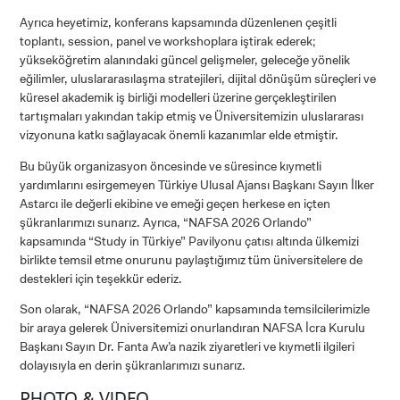
Ayrıca heyetimiz, konferans kapsamında düzenlenen çeşitli
toplantı, session, panel ve workshoplara iştirak ederek;
yükseköğretim alanındaki güncel gelişmeler, geleceğe yönelik
eğilimler, uluslararasılaşma stratejileri, dijital dönüşüm süreçleri ve
küresel akademik iş birliği modelleri üzerine gerçekleştirilen
tartışmaları yakından takip etmiş ve Üniversitemizin uluslararası
vizyonuna katkı sağlayacak önemli kazanımlar elde etmiştir.
Bu büyük organizasyon öncesinde ve süresince kıymetli
yardımlarını esirgemeyen Türkiye Ulusal Ajansı Başkanı Sayın İlker
Astarcı ile değerli ekibine ve emeği geçen herkese en içten
şükranlarımızı sunarız. Ayrıca, “NAFSA 2026 Orlando”
kapsamında “Study in Türkiye” Pavilyonu çatısı altında ülkemizi
birlikte temsil etme onurunu paylaştığımız tüm üniversitelere de
CANDIDATE STUDENTS
destekleri için teşekkür ederiz.
Son olarak, “NAFSA 2026 Orlando” kapsamında temsilcilerimizle
bir araya gelerek Üniversitemizi onurlandıran NAFSA İcra Kurulu
Başkanı Sayın Dr. Fanta Aw’a nazik ziyaretleri ve kıymetli ilgileri
dolayısıyla en derin şükranlarımızı sunarız.
INTERNATIONAL
PHOTO & VIDEO