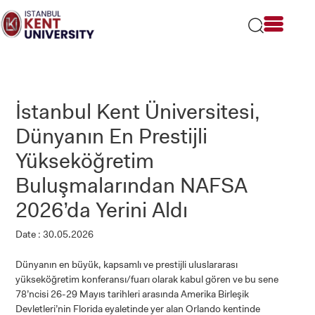
Please
note:
This
website
includes
an
accessibility
İstanbul Kent Üniversitesi,
system.
Dünyanın En Prestijli
Yükseköğretim
Buluşmalarından NAFSA
2026’da Yerini Aldı
Date : 30.05.2026
Dünyanın en büyük, kapsamlı ve prestijli uluslararası
yükseköğretim konferansı/fuarı olarak kabul gören ve bu sene
78’ncisi 26-29 Mayıs tarihleri arasında Amerika Birleşik
Devletleri’nin Florida eyaletinde yer alan Orlando kentinde