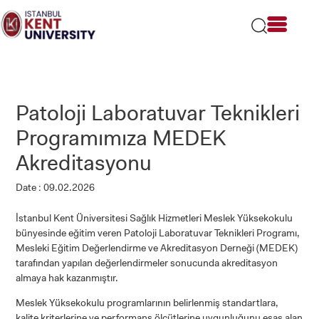
Please
note:
This
website
includes
an
accessibility
Patoloji Laboratuvar Teknikleri
system.
Programımıza MEDEK
Akreditasyonu
Date : 09.02.2026
İstanbul Kent Üniversitesi Sağlık Hizmetleri Meslek Yüksekokulu
bünyesinde eğitim veren Patoloji Laboratuvar Teknikleri Programı,
Mesleki Eğitim Değerlendirme ve Akreditasyon Derneği (MEDEK)
tarafından yapılan değerlendirmeler sonucunda akreditasyon
almaya hak kazanmıştır.
Meslek Yüksekokulu programlarının belirlenmiş standartlara,
kalite kriterlerine ve performans ölçütlerine uygunluğunu esas alan