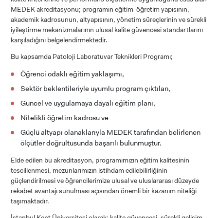
MEDEK akreditasyonu; programın eğitim-öğretim yapısının,
akademik kadrosunun, altyapısının, yönetim süreçlerinin ve sürekli
iyileştirme mekanizmalarının ulusal kalite güvencesi standartlarını
karşıladığını belgelendirmektedir.
Bu kapsamda Patoloji Laboratuvar Teknikleri Programı;
Öğrenci odaklı eğitim yaklaşımı,
Sektör beklentileriyle uyumlu program çıktıları,
Güncel ve uygulamaya dayalı eğitim planı,
Nitelikli öğretim kadrosu ve
Güçlü altyapı olanaklarıyla MEDEK tarafından belirlenen
ölçütler doğrultusunda başarılı bulunmuştur.
Elde edilen bu akreditasyon, programımızın eğitim kalitesinin
tescillenmesi, mezunlarımızın istihdam edilebilirliğinin
güçlendirilmesi ve öğrencilerimize ulusal ve uluslararası düzeyde
rekabet avantajı sunulması açısından önemli bir kazanım niteliği
taşımaktadır.
İstanbul Kent Üniversitesi olarak; kalite güvencesi, sürekli gelişim