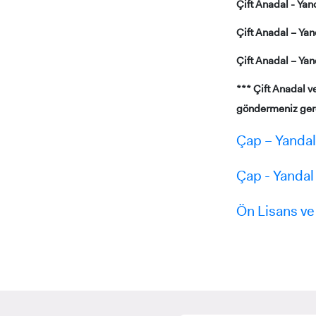
Çift Anadal - Yan
Çift Anadal – Yan
INTE
Çift Anadal – Yand
STUD
*** Çift Anadal v
göndermeniz ger
Çap – Yandal 
Çap - Yandal 
YATAY
Ön Lisans ve 