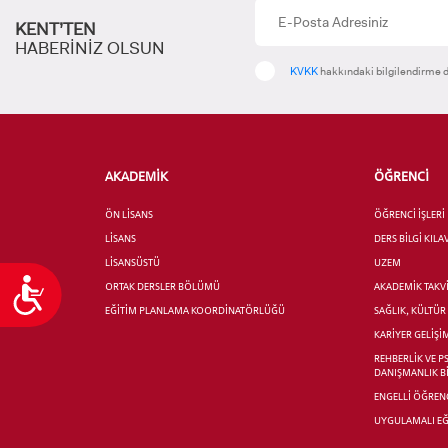
KENT’TEN
HABERİNİZ OLSUN
KVKK
hakkındaki bilgilendirme d
AKADEMİK
ÖĞRENCİ
ÖN LİSANS
ÖĞRENCİ İŞLERİ
LİSANS
DERS BİLGİ KIL
LİSANSÜSTÜ
UZEM
Ulaşılabilirlik
ORTAK DERSLER BÖLÜMÜ
AKADEMİK TAKV
EĞİTİM PLANLAMA KOORDİNATÖRLÜĞÜ
SAĞLIK, KÜLTÜ
KARİYER GELİŞİ
REHBERLİK VE P
DANIŞMANLIK B
ENGELLİ ÖĞRENC
UYGULAMALI EĞ