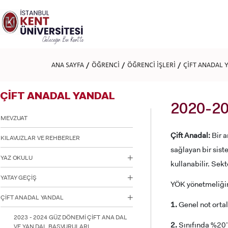
Lütfen
dikkat:
Bu
web
sitesi
bir
erişilebilirlik
ANA SAYFA
ÖĞRENCİ
ÖĞRENCİ İŞLERİ
ÇİFT ANADAL 
sistemi
içerir.
Web
ÇİFT ANADAL YANDAL
sitesini,
ekran
2020-2
okuyucu
MEVZUAT
kullanan
görme
Çift Anadal:
Bir a
KILAVUZLAR VE REHBERLER
engellilere
sağlayan bir sis
göre
YAZ OKULU
ayarlamak
kullanabilir. Sekt
için
YATAY GEÇİŞ
Control-
YÖK yönetmeliğine
F11'e
basın;
ÇİFT ANADAL YANDAL
1.
Genel not orta
Erişilebilirlik
menüsünü
2023 - 2024 GÜZ DÖNEMİ ÇİFT ANA DAL
2.
Sınıfında %20’
açmak
VE YAN DAL BAŞVURULARI