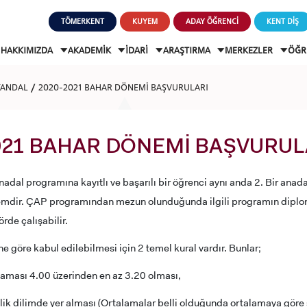
TÖMERKENT
KUYEM
ADAY ÖĞRENCİ
KENT DİŞ
HAKKIMIZDA
AKADEMİK
İDARİ
ARAŞTIRMA
MERKEZLER
ÖĞR
YANDAL
2020-2021 BAHAR DÖNEMİ BAŞVURULARI
021 BAHAR DÖNEMİ BAŞVURUL
nadal programına kayıtlı ve başarılı bir öğrenci aynı anda 2. Bir ana
temdir. ÇAP programından mezun olunduğunda ilgili programın diplom
örde çalışabilir.
 göre kabul edilebilmesi için 2 temel kural vardır. Bunlar;
laması 4.00 üzerinden en az 3.20 olması,
lik dilimde yer alması (Ortalamalar belli olduğunda ortalamaya gör