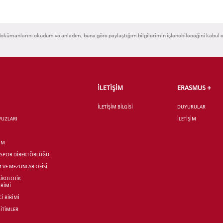
okümanlarını okudum ve anladım, buna göre paylaştığım bilgilerimin işlenebileceğini kabul 
İLETİŞİM
ERASMUS +
İLETİŞİM BİLGİSİ
DUYURULAR
AVUZLARI
İLETİŞİM
İM
R SPOR DİREKTÖRLÜĞÜ
M VE MEZUNLAR OFİSİ
SİKOLOJİK
İRİMİ
İ BİRİMİ
İTİMLER