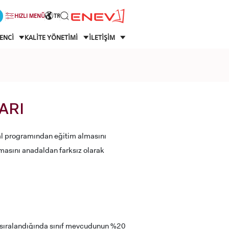
HIZLI MENÜ
TR
ENCİ
KALİTE YÖNETİMİ
İLETİŞİM
ARI
dal programından eğitim almasını
asını anadaldan farksız olarak
e sıralandığında sınıf mevcudunun %20