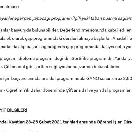
er alması)
yanlar eğer çap yapacağı programın ilgili yılki taban puanını sağlamas
yanlar başvuruda bulunabilirler. Değerlendirme sonunda kabul edilen
a ek olarak çap programındaki dersleri almaya başlarlar. Anadal il
Anadal da alıp başarı sağladığında çap programında da aynı notla yansı
programı diploma programı değildir. Sertifika programıdır. Yandal 
. Çift anadal gibi şartları sağlayanlar başvuruda bulunabilirler.
mı için başvuru anında ana dal programındaki GANO’sunun en az 2,8
- Öğretim Yılı Bahar döneminde Çift ana dal ve yan dal programların
IT BİLGİLERİ
ADAY ÖĞRENCİ
ndal Kayıtları 23-26 Şubat 2021 tarihleri arasında Öğrenci İşleri Dire