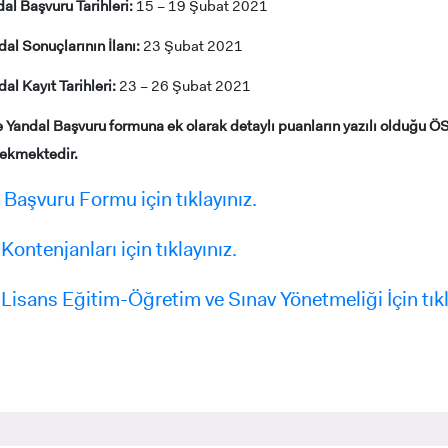
dal Başvuru Tarihleri:
15 – 19 Şubat 2021
dal Sonuçlarının İlanı:
23 Şubat 2021
RNATIONAL
LİSANSÜSTÜ EĞİTİM
ÖNLİSANS ve
al Kayıt Tarihleri:
23 – 26 Şubat 2021
ENT
ENSTİTÜSÜ
LİSANS ADAY ÖĞ
ADAYLARI
e Yandal Başvuru formuna ek olarak detaylı puanların yazılı olduğu 
ekmektedir.
Başvuru Formu için tıklayınız.
Kontenjanları için tıklayınız.
 GEÇİŞ
Lisans Eğitim-Öğretim ve Sınav Yönetmeliği İçin tıkl