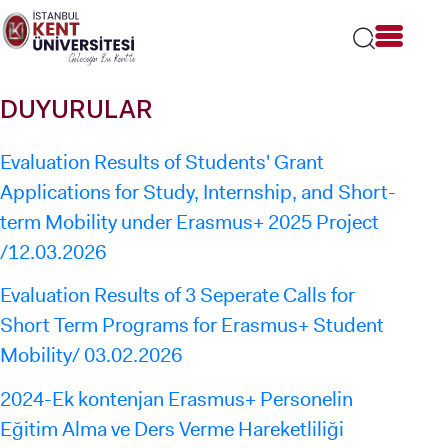
Lütfen
dikkat:
Bu
web
sitesi
DUYURULAR
bir
erişilebilirlik
sistemi
Evaluation Results of Students' Grant
içerir.
Applications for Study, Internship, and Short-
term Mobility under Erasmus+ 2025 Project
/12.03.2026
Evaluation Results of 3 Seperate Calls for
Short Term Programs for Erasmus+ Student
Mobility/ 03.02.2026
2024-Ek kontenjan Erasmus+ Personelin
Eğitim Alma ve Ders Verme Hareketliliği