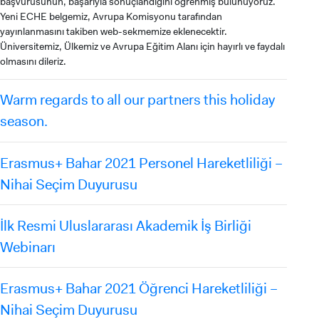
başvurusunun, başarıyla sonuçlandığını öğrenmiş bulunuyoruz.
Yeni ECHE belgemiz, Avrupa Komisyonu tarafından
yayınlanmasını takiben web-sekmemize eklenecektir.
Üniversitemiz, Ülkemiz ve Avrupa Eğitim Alanı için hayırlı ve faydalı
olmasını dileriz.
Warm regards to all our partners this holiday
season.
Erasmus+ Bahar 2021 Personel Hareketliliği –
Nihai Seçim Duyurusu
İlk Resmi Uluslararası Akademik İş Birliği
Webinarı
ADAY ÖĞRENCİ
Erasmus+ Bahar 2021 Öğrenci Hareketliliği –
Nihai Seçim Duyurusu