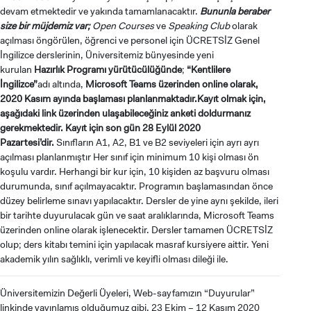
devam etmektedir ve yakında tamamlanacaktır.
Bununla beraber
size bir müjdemiz var;
Open Courses
ve
Speaking Club
olarak
açılması öngörülen, öğrenci ve personel için ÜCRETSİZ Genel
İngilizce derslerinin, Üniversitemiz bünyesinde yeni
kurulan
Hazırlık Programı yürütücülüğünde
;
“Kentlilere
İngilizce”
adı altında,
Microsoft Teams üzerinden online olarak,
2020 Kasım ayında başlaması planlanmaktadır.
Kayıt olmak için,
aşağıdaki link üzerinden ulaşabileceğiniz anketi doldurmanız
gerekmektedir.
Kayıt için son gün 28 Eylül 2020
Pazartesi’dir.
Sınıfların A1, A2, B1 ve B2 seviyeleri için ayrı ayrı
açılması planlanmıştır Her sınıf için minimum 10 kişi olması ön
koşulu vardır. Herhangi bir kur için, 10 kişiden az başvuru olması
durumunda, sınıf açılmayacaktır. Programın başlamasından önce
düzey belirleme sınavı yapılacaktır. Dersler de yine aynı şekilde, ileri
bir tarihte duyurulacak gün ve saat aralıklarında, Microsoft Teams
üzerinden online olarak işlenecektir. Dersler tamamen ÜCRETSİZ
olup; ders kitabı temini için yapılacak masraf kursiyere aittir. Yeni
akademik yılın sağlıklı, verimli ve keyifli olması dileği ile.
Üniversitemizin Değerli Üyeleri, Web-sayfamızın “Duyurular”
linkinde yayınlamış olduğumuz gibi, 23 Ekim – 12 Kasım 2020