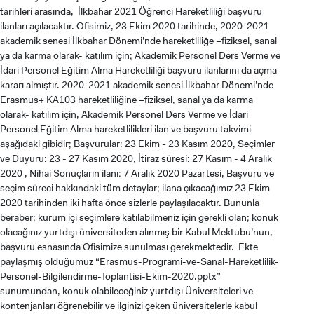
tarihleri arasında, İlkbahar 2021 Öğrenci Hareketliliği başvuru
ilanları açılacaktır. Ofisimiz, 23 Ekim 2020 tarihinde, 2020-2021
akademik senesi İlkbahar Dönemi’nde hareketliliğe –fiziksel, sanal
ya da karma olarak- katılım için; Akademik Personel Ders Verme ve
İdari Personel Eğitim Alma Hareketliliği başvuru ilanlarını da açma
kararı almıştır. 2020-2021 akademik senesi İlkbahar Dönemi’nde
Erasmus+ KA103 hareketliliğine –fiziksel, sanal ya da karma
olarak- katılım için, Akademik Personel Ders Verme ve İdari
Personel Eğitim Alma hareketlilikleri ilan ve başvuru takvimi
aşağıdaki gibidir; Başvurular: 23 Ekim - 23 Kasım 2020, Seçimler
ve Duyuru: 23 - 27 Kasım 2020, İtiraz süresi: 27 Kasım - 4 Aralık
2020 , Nihai Sonuçların ilanı: 7 Aralık 2020 Pazartesi, Başvuru ve
seçim süreci hakkındaki tüm detaylar; ilana çıkacağımız 23 Ekim
2020 tarihinden iki hafta önce sizlerle paylaşılacaktır. Bununla
beraber; kurum içi seçimlere katılabilmeniz için gerekli olan; konuk
olacağınız yurtdışı üniversiteden alınmış bir Kabul Mektubu’nun,
başvuru esnasında Ofisimize sunulması gerekmektedir. Ekte
paylaşmış olduğumuz “Erasmus-Programi-ve-Sanal-Hareketlilik-
Personel-Bilgilendirme-Toplantisi-Ekim-2020.pptx”
sunumundan, konuk olabileceğiniz yurtdışı Üniversiteleri ve
kontenjanları öğrenebilir ve ilginizi çeken üniversitelerle kabul