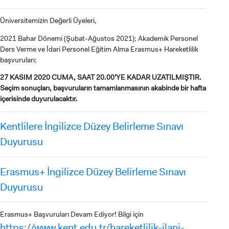
Üniversitemizin Değerli Üyeleri,
2021 Bahar Dönemi (Şubat-Ağustos 2021); Akademik Personel
INTERNATIONAL
Ders Verme ve İdari Personel Eğitim Alma Erasmus+ Hareketlilik
STUDENT
başvuruları;
27 KASIM 2020 CUMA, SAAT 20.00’YE KADAR UZATILMIŞTIR.
Seçim sonuçları, başvuruların tamamlanmasının akabinde bir hafta
içerisinde duyurulacaktır.
LİSANSÜSTÜ EĞİTİM ENSTİTÜSÜ
Kentlilere İngilizce Düzey Belirleme Sınavı
ADAYLARI
Duyurusu
Erasmus+ İngilizce Düzey Belirleme Sınavı
Duyurusu
ÖNLİSANS ve
LİSANS ADAY ÖĞRENCİ
Erasmus+ Başvuruları Devam Ediyor! Bilgi için
https://www.kent.edu.tr/hareketlilik-ilani-