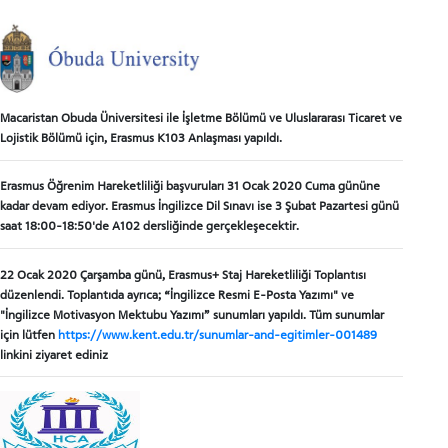
Macaristan Obuda Üniversitesi ile İşletme Bölümü ve Uluslararası Ticaret ve
Lojistik Bölümü için, Erasmus K103 Anlaşması yapıldı.
Erasmus Öğrenim Hareketliliği başvuruları 31 Ocak 2020 Cuma gününe
kadar devam ediyor. Erasmus İngilizce Dil Sınavı ise 3 Şubat Pazartesi günü
saat 18:00-18:50'de A102 dersliğinde gerçekleşecektir.
22 Ocak 2020 Çarşamba günü, Erasmus+ Staj Hareketliliği Toplantısı
düzenlendi. Toplantıda ayrıca; “İngilizce Resmi E-Posta Yazımı" ve
"İngilizce Motivasyon Mektubu Yazımı” sunumları yapıldı. Tüm sunumlar
için lütfen
https://www.kent.edu.tr/sunumlar-and-egitimler-001489
linkini ziyaret ediniz