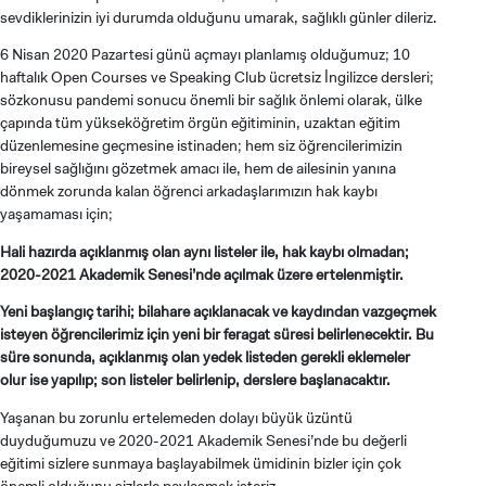
sevdiklerinizin iyi durumda olduğunu umarak, sağlıklı günler dileriz.
6 Nisan 2020 Pazartesi günü açmayı planlamış olduğumuz; 10
haftalık Open Courses ve Speaking Club ücretsiz İngilizce dersleri;
sözkonusu pandemi sonucu önemli bir sağlık önlemi olarak, ülke
çapında tüm yükseköğretim örgün eğitiminin, uzaktan eğitim
düzenlemesine geçmesine istinaden; hem siz öğrencilerimizin
bireysel sağlığını gözetmek amacı ile, hem de ailesinin yanına
dönmek zorunda kalan öğrenci arkadaşlarımızın hak kaybı
yaşamaması için;
Hali hazırda açıklanmış olan aynı listeler ile, hak kaybı olmadan;
2020-2021 Akademik Senesi’nde açılmak üzere ertelenmiştir.
Yeni başlangıç tarihi; bilahare açıklanacak ve kaydından vazgeçmek
isteyen öğrencilerimiz için yeni bir feragat süresi belirlenecektir. Bu
süre sonunda, açıklanmış olan yedek listeden gerekli eklemeler
olur ise yapılıp; son listeler belirlenip, derslere başlanacaktır.
Yaşanan bu zorunlu ertelemeden dolayı büyük üzüntü
duyduğumuzu ve 2020-2021 Akademik Senesi’nde bu değerli
eğitimi sizlere sunmaya başlayabilmek ümidinin bizler için çok
önemli olduğunu sizlerle paylaşmak isteriz.