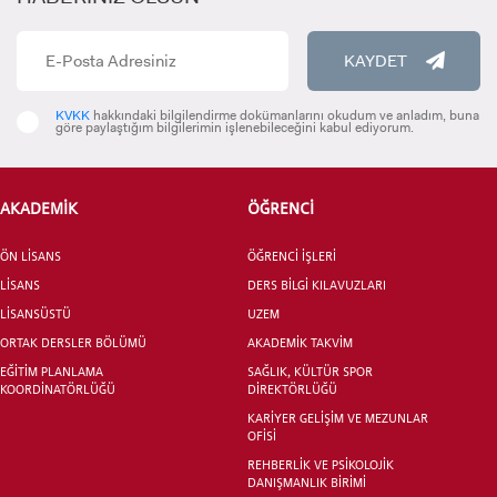
KAYDET
KVKK
hakkındaki bilgilendirme dokümanlarını okudum ve anladım, buna
göre paylaştığım bilgilerimin işlenebileceğini kabul ediyorum.
AKADEMİK
ÖĞRENCİ
ÖN LİSANS
ÖĞRENCİ İŞLERİ
LİSANS
DERS BİLGİ KILAVUZLARI
LİSANSÜSTÜ
UZEM
ORTAK DERSLER BÖLÜMÜ
AKADEMİK TAKVİM
EĞİTİM PLANLAMA
SAĞLIK, KÜLTÜR SPOR
KOORDİNATÖRLÜĞÜ
DİREKTÖRLÜĞÜ
KARİYER GELİŞİM VE MEZUNLAR
OFİSİ
REHBERLİK VE PSİKOLOJİK
DANIŞMANLIK BİRİMİ