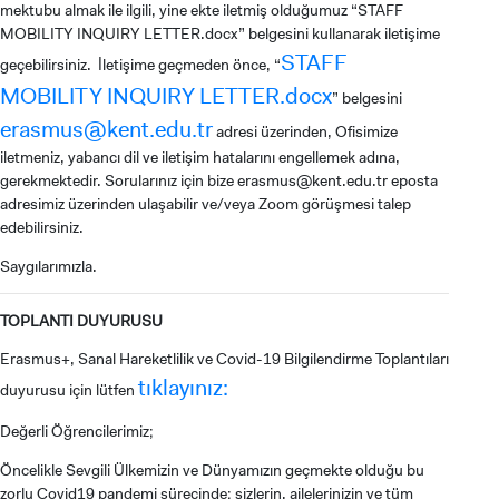
mektubu almak ile ilgili, yine ekte iletmiş olduğumuz “STAFF
MOBILITY INQUIRY LETTER.docx” belgesini kullanarak iletişime
STAFF
geçebilirsiniz. İletişime geçmeden önce, “
MOBILITY INQUIRY LETTER.docx
” belgesini
erasmus@kent.edu.tr
adresi üzerinden, Ofisimize
iletmeniz, yabancı dil ve iletişim hatalarını engellemek adına,
gerekmektedir. Sorularınız için bize
erasmus@kent.edu.tr
eposta
adresimiz üzerinden ulaşabilir ve/veya Zoom görüşmesi talep
edebilirsiniz.
Saygılarımızla.
TOPLANTI DUYURUSU
Erasmus+, Sanal Hareketlilik ve Covid-19 Bilgilendirme Toplantıları
tıklayınız:
duyurusu için lütfen
Değerli Öğrencilerimiz;
Öncelikle Sevgili Ülkemizin ve Dünyamızın geçmekte olduğu bu
zorlu Covid19 pandemi sürecinde; sizlerin, ailelerinizin ve tüm