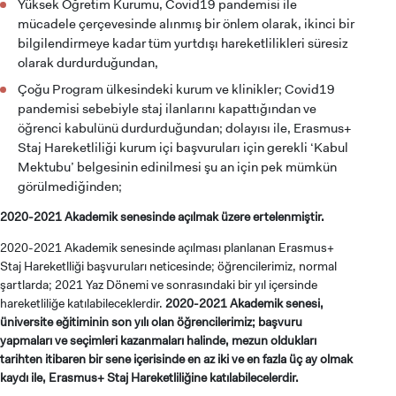
Yüksek Öğretim Kurumu, Covid19 pandemisi ile
mücadele çerçevesinde alınmış bir önlem olarak, ikinci bir
bilgilendirmeye kadar tüm yurtdışı hareketlilikleri süresiz
olarak durdurduğundan,
Çoğu Program ülkesindeki kurum ve klinikler; Covid19
pandemisi sebebiyle staj ilanlarını kapattığından ve
öğrenci kabulünü durdurduğundan; dolayısı ile, Erasmus+
Staj Hareketliliği kurum içi başvuruları için gerekli ‘Kabul
Mektubu’ belgesinin edinilmesi şu an için pek mümkün
görülmediğinden;
2020-2021 Akademik senesinde açılmak üzere ertelenmiştir.
2020-2021 Akademik senesinde açılması planlanan Erasmus+
Staj Hareketlliği başvuruları neticesinde; öğrencilerimiz, normal
şartlarda; 2021 Yaz Dönemi ve sonrasındaki bir yıl içersinde
hareketliliğe katılabileceklerdir.
2020-2021 Akademik senesi,
üniversite eğitiminin son yılı olan öğrencilerimiz; başvuru
yapmaları ve seçimleri kazanmaları halinde, mezun oldukları
tarihten itibaren bir sene içerisinde en az iki ve en fazla üç ay olmak
kaydı ile, Erasmus+ Staj Hareketliliğine katılabilecelerdir.