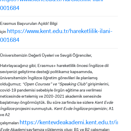
001684
Erasmus Başvuruları Açıldı! Bilgi
YATAY GEÇİŞ
https://www.kent.edu.tr/hareketlilik-ilani-
için
001684
Üniversitemizin Değerli Üyeleri ve Sevgili Öğrenciler,
Hatırlayacağınız gibi; Erasmus+ hareketlilik öncesi İngilizce dil
seviyenizi geliştirme desteği politikamız kapsamında,
üniversitemizin İngilizce öğretim görevlileri ile planlamış
olduğumuz;
“Open Courses” ve “Speaking Club”
girişimlerini,
covid-19 pandemisi sebebiyle örgün eğitime ara verilmesi
neticesinde ertelemiş ve 2020-2021 akademik senesinde
başlatmayı öngörmüştük. Bu süre zarfında ise sizlere
Kent Evde
İngilizce
projesini sunmuştuk.
Kent Evde İngilizce
projemizin; A1
ve A2
https://kentevdeakademi.kent.edu.tr/ingili
çalışmaları
Evde Akademi
sayfamıza yüklenmiş olup; B1 ve B2 çalışmaları