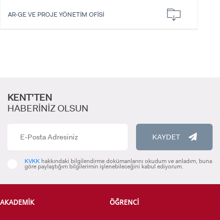
AR-GE VE PROJE YÖNETİM OFİSİ
ÖNLİSANS ve
LİSANS ADAY ÖĞRENCİ
YATAY GEÇİŞ
KENT’TEN
HABERİNİZ OLSUN
KAYDET
KVKK
hakkındaki bilgilendirme dokümanlarını okudum ve anladım, buna
göre paylaştığım bilgilerimin işlenebileceğini kabul ediyorum.
AKADEMİK
ÖĞRENCİ