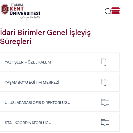
Lütfen
dikkat:
Bu
web
sitesi
İdari Birimler Genel İşleyiş
bir
erişilebilirlik
Süreçleri
sistemi
içerir.
YAZI İŞLERİ - ÖZEL KALEM
YAŞAMBOYU EĞİTİM MERKEZİ
ULUSLARARASI OFİS DİREKTÖRLÜĞÜ
STAJ KOORDİNATÖRLÜĞÜ