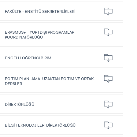
FAKÜLTE - ENSTİTÜ SEKRETERLİKLERİ
ADAY ÖĞRENCİ
ERASMUS+ _ YURTDIŞI PROGRAMLAR
KOORDİNATÖRLÜĞÜ
ENGELLİ ÖĞRENCİ BİRİMİ
INTERNATIONAL
STUDENT
EĞİTİM PLANLAMA, UZAKTAN EĞİTİM VE ORTAK
DERSLER
LİSANSÜSTÜ EĞİTİM ENSTİTÜSÜ
DİREKTÖRLÜĞÜ
ADAYLARI
BİLGİ TEKNOLOJİLERİ DİREKTÖRLÜĞÜ