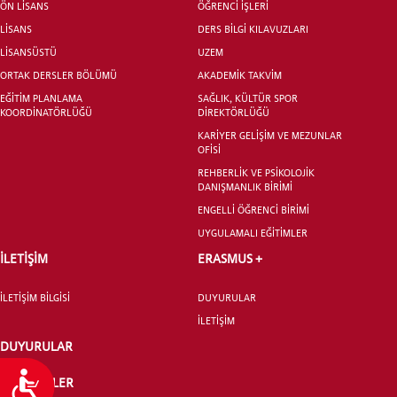
ÖN LİSANS
ÖĞRENCİ İŞLERİ
LİSANS
DERS BİLGİ KILAVUZLARI
LİSANSÜSTÜ
UZEM
ORTAK DERSLER BÖLÜMÜ
AKADEMİK TAKVİM
EĞİTİM PLANLAMA
SAĞLIK, KÜLTÜR SPOR
KOORDİNATÖRLÜĞÜ
DİREKTÖRLÜĞÜ
KARİYER GELİŞİM VE MEZUNLAR
OFİSİ
REHBERLİK VE PSİKOLOJİK
DANIŞMANLIK BİRİMİ
ENGELLİ ÖĞRENCİ BİRİMİ
UYGULAMALI EĞİTİMLER
İLETİŞİM
ERASMUS +
İLETİŞİM BİLGİSİ
DUYURULAR
İLETİŞİM
DUYURULAR
Ulaşılabilirlik
ETKİNLİKLER