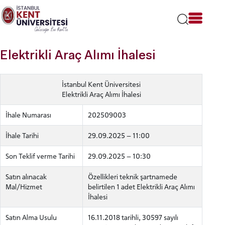
Lütfen
dikkat:
Bu
web
sitesi
Elektrikli Araç Alımı İhalesi
bir
erişilebilirlik
sistemi
İstanbul Kent Üniversitesi
içerir.
Elektrikli Araç Alımı İhalesi
İhale Numarası
202509003
İhale Tarihi
29.09.2025 – 11:00
Son Teklif verme Tarihi
29.09.2025 – 10:30
Satın alınacak
Özellikleri teknik şartnamede
Mal/Hizmet
belirtilen 1 adet Elektrikli Araç Alımı
İhalesi
Satın Alma Usulu
16.11.2018 tarihli, 30597 sayılı