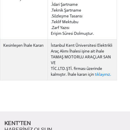
.İdari Şartname
.Teknik Şartname
INTERNATIONAL
.Sözleşme Tasarısı
STUDENT
.Teklif Mektubu
.Zarf Yazısı
Erişim Süresi Dolmuştur.
Kesinleşen İhale Kararı
İstanbul Kent Üniversitesi Elektrikli
Araç Alımı İhalesi işine ait ihale
LİSANSÜSTÜ EĞİTİM ENSTİTÜSÜ
TAMAŞ MOTORLU ARAÇLAR SAN
ADAYLARI
VE
TİC.LTD.ŞTİ. firması üzerinde
kalmıştır. İhale kararı için
tıklayınız.
ÖNLİSANS ve
LİSANS ADAY ÖĞRENCİ
KENT’TEN
HABERİNİZ OLSUN