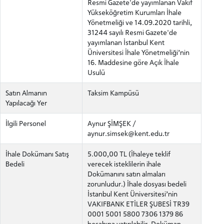
Resmi Gazete'de yayımlanan Vakıf
Yükseköğretim Kurumları İhale
Yönetmeliği ve 14.09.2020 tarihli,
31244 sayılı Resmi Gazete'de
yayımlanan İstanbul Kent
Üniversitesi İhale Yönetmeliği’nin
16. Maddesine göre Açık İhale
Usulü
Satın Almanın
Taksim Kampüsü
Yapılacağı Yer
İlgili Personel
Aynur ŞİMŞEK /
aynur.simsek@kent.edu.tr
İhale Dokümanı Satış
5.000,00 TL (İhaleye teklif
Bedeli
verecek isteklilerin ihale
Dokümanını satın almaları
zorunludur.) İhale dosyası bedeli
İstanbul Kent Üniversitesi’nin
VAKIFBANK ETİLER ŞUBESİ TR39
0001 5001 5800 7306 1379 86
hesabına yatırılabilir. Doküman