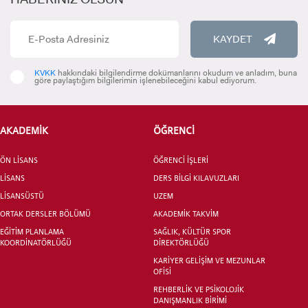
YATAY GEÇİŞ
KAYDET
KVKK
hakkındaki bilgilendirme dokümanlarını okudum ve anladım, buna
göre paylaştığım bilgilerimin işlenebileceğini kabul ediyorum.
AKADEMİK
ÖĞRENCİ
ÖN LİSANS
ÖĞRENCİ İŞLERİ
LİSANS
DERS BİLGİ KILAVUZLARI
LİSANSÜSTÜ
UZEM
ORTAK DERSLER BÖLÜMÜ
AKADEMİK TAKVİM
EĞİTİM PLANLAMA
SAĞLIK, KÜLTÜR SPOR
KOORDİNATÖRLÜĞÜ
DİREKTÖRLÜĞÜ
KARİYER GELİŞİM VE MEZUNLAR
OFİSİ
REHBERLİK VE PSİKOLOJİK
DANIŞMANLIK BİRİMİ