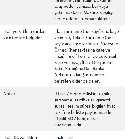
satış bedeli yalnızca bankaya
yatırılmaktadır. Makbuz karşılığı
elden ödeme alınmamaktadır.
İhaleye katılma şartları
İdari Şartname (her sayfasına kaşe
ve istenilen belgeler
ve imza), Teknik Şartname (her
sayfasına kaşe ve imza), Sözleşme
Örneği (her sayfasına kaşe ve
imza), Teklif Formu (doldurulacak,
kaşe ve imza), İhale Dosyasının
Satın Alındığına Dair Banka
Dekontu, İdari Şartname de
belirtilen diğer belgeler.
Notlar
· Ürün / hizmete ilişkin teknik
şartname, sertifikalar, garanti
süresi, teslim süresi bilgileri fiyat
ADAY ÖĞRENCİ
teklifi ile birlikte paylaşılmalıdır.
· Teklif KDV hariç olarak
hazırlanmalıdır.
İhale Dosya Ekleri
·İhale İlanı