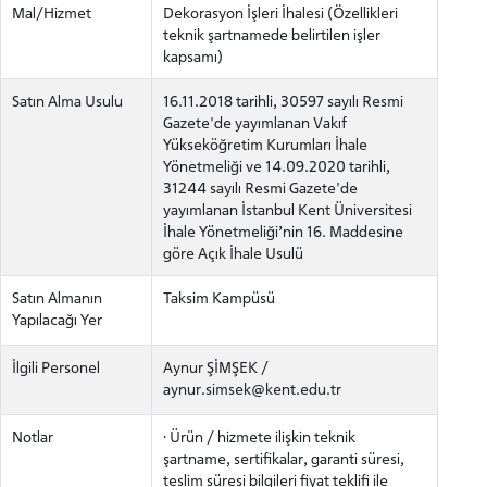
Mal/Hizmet
Dekorasyon İşleri İhalesi (Özellikleri
teknik şartnamede belirtilen işler
kapsamı)
Satın Alma Usulu
16.11.2018 tarihli, 30597 sayılı Resmi
Gazete'de yayımlanan Vakıf
Yükseköğretim Kurumları İhale
Yönetmeliği ve 14.09.2020 tarihli,
31244 sayılı Resmi Gazete'de
yayımlanan İstanbul Kent Üniversitesi
İhale Yönetmeliği’nin 16. Maddesine
göre Açık İhale Usulü
Satın Almanın
Taksim Kampüsü
Yapılacağı Yer
İlgili Personel
Aynur ŞİMŞEK /
aynur.simsek@kent.edu.tr
Notlar
· Ürün / hizmete ilişkin teknik
şartname, sertifikalar, garanti süresi,
teslim süresi bilgileri fiyat teklifi ile