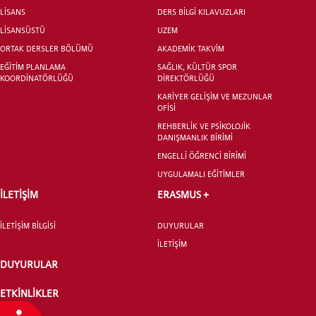
LİSANS
DERS BİLGİ KILAVUZLARI
LİSANSÜSTÜ
UZEM
ORTAK DERSLER BÖLÜMÜ
AKADEMİK TAKVİM
EĞİTİM PLANLAMA
SAĞLIK, KÜLTÜR SPOR
KOORDİNATÖRLÜĞÜ
DİREKTÖRLÜĞÜ
KARİYER GELİŞİM VE MEZUNLAR
OFİSİ
REHBERLİK VE PSİKOLOJİK
DANIŞMANLIK BİRİMİ
ENGELLİ ÖĞRENCİ BİRİMİ
UYGULAMALI EĞİTİMLER
İLETİŞİM
ERASMUS +
İLETİŞİM BİLGİSİ
DUYURULAR
İLETİŞİM
DUYURULAR
ETKİNLİKLER