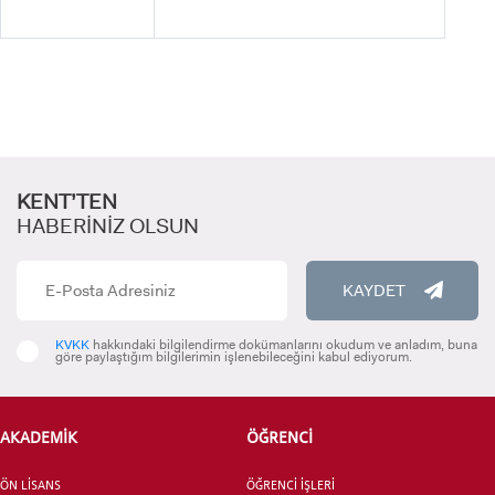
LİSANSÜSTÜ EĞİTİM ENSTİTÜSÜ
ADAYLARI
KENT’TEN
HABERİNİZ OLSUN
ÖNLİSANS ve
LİSANS ADAY ÖĞRENCİ
KAYDET
KVKK
hakkındaki bilgilendirme dokümanlarını okudum ve anladım, buna
göre paylaştığım bilgilerimin işlenebileceğini kabul ediyorum.
YATAY GEÇİŞ
AKADEMİK
ÖĞRENCİ
ÖN LİSANS
ÖĞRENCİ İŞLERİ