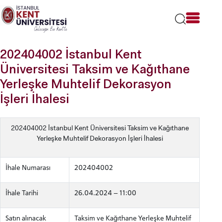
Lütfen
dikkat:
Bu
web
sitesi
202404002 İstanbul Kent
bir
erişilebilirlik
Üniversitesi Taksim ve Kağıthane
sistemi
Yerleşke Muhtelif Dekorasyon
içerir.
İşleri İhalesi
202404002 İstanbul Kent Üniversitesi Taksim ve Kağıthane
Yerleşke Muhtelif Dekorasyon İşleri İhalesi
İhale Numarası
202404002
İhale Tarihi
26.04.2024 – 11:00
Satın alınacak
Taksim ve Kağıthane Yerleşke Muhtelif