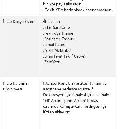
birlikte paylaşılmalıdır.
· Teklif KDV hariç olarak hazırlanmalıdır.
İhale Dosya Ekleri
·İhale İlanı
.İdari Şartname
.Teknik Şartname
.Sözleşme Tasarısı
.İcmal Listesi
.Teklif Mektubu
.Birim Fiyat Teklif Cetveli
.Zarf Yazısı
ADAY ÖĞRENCİ
İhale Kararının
İstanbul Kent Üniversitesi Taksim ve
Bildirilmesi
Kağıthane Yerleşke Muhtelif
Dekorasyon İşleri İhalesi işine ait ihale
'98' Atelier Şahin Arslan' firması
üzerinde kalmıştırKarar bildirgesi için
INTERNATIONAL
lütfen tıklayınız
STUDENT