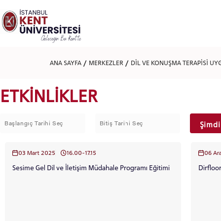
Lütfen
dikkat:
Bu
web
sitesi
bir
erişilebilirlik
ANA SAYFA
MERKEZLER
DİL VE KONUŞMA TERAPİSİ UY
sistemi
içerir.
Web
ETKİNLİKLER
sitesini,
ekran
okuyucu
kullanan
Şimdi
görme
engellilere
göre
03 Mart 2025
16.00-17.15
06 Ar
ayarlamak
için
Sesime Gel Dil ve İletişim Müdahale Programı Eğitimi
Dirfloo
Control-
F11'e
basın;
Erişilebilirlik
menüsünü
açmak