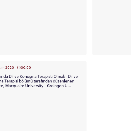
 GEÇİŞ
sım 2020
00.00
ında Dil ve Konuşma Terapisti Olmak Dil ve
a Terapisi bölümü tarafından düzenlenen
kte, Macquaire University - Groingen U...