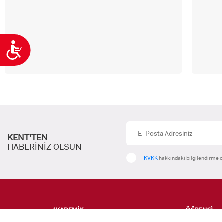
Ulaşılabilirlik
KENT’TEN
HABERİNİZ OLSUN
KVKK
hakkındaki bilgilendirme d
AKADEMİK
ÖĞRENCİ