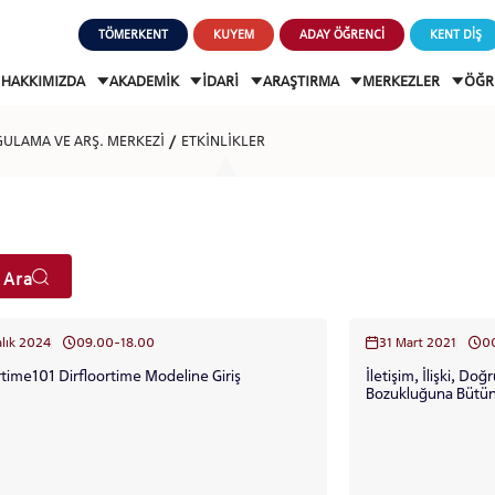
TÖMERKENT
KUYEM
ADAY ÖĞRENCİ
KENT DİŞ
HAKKIMIZDA
AKADEMİK
İDARİ
ARAŞTIRMA
MERKEZLER
ÖĞR
GULAMA VE ARŞ. MERKEZİ
ETKİNLİKLER
 Ara
alık 2024
09.00-18.00
31 Mart 2021
0
rtime101 Dirfloortime Modeline Giriş
İletişim, İlişki, 
Bozukluğuna Bütün