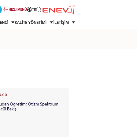
HIZLI MENÜ
TR
ENCİ
KALİTE YÖNETİMİ
İLETİŞİM
0.00
Doğrudan Öğretim: Otizm Spektrum
cül Bakış