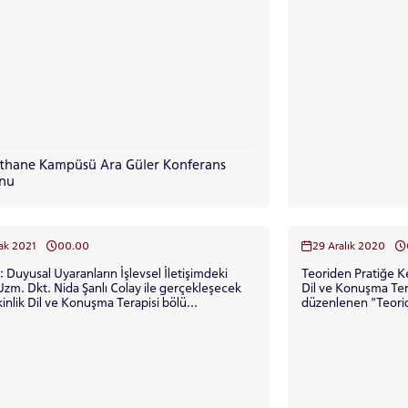
thane Kampüsü Ara Güler Konferans
onu
ADAY ÖĞRENCİ
ak 2021
00.00
29 Aralık 2020
 Duyusal Uyaranların İşlevsel İletişimdeki
Teoriden Pratiğe Kekemelik Sağlık Bi
Dil ve Konuşma Ter
kinlik Dil ve Konuşma Terapisi bölü...
düzenlenen "Teori
D...
RNATIONAL
LİSANSÜSTÜ EĞİTİM
ÖNLİSANS ve
ENT
ENSTİTÜSÜ
LİSANS ADAY ÖĞ
ADAYLARI