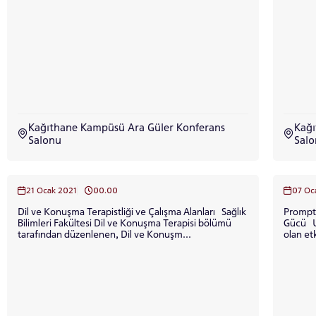
için
Control-
F10'a
basın.
Kağıthane Kampüsü Ara Güler Konferans
Kağı
Salonu
Sal
21 Ocak 2021
00.00
07 Oc
Dil ve Konuşma Terapistliği ve Çalışma Alanları Sağlık
Prompt:
Bilimleri Fakültesi Dil ve Konuşma Terapisi bölümü
Gücü Uzm. Dkt. Nida Şanlı Colay ile gerçekleşecek
tarafından düzenlenen, Dil ve Konuşm...
olan et
INTE
STUD