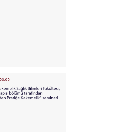
00.00
limleri Fakültesi,
apisi bölümü tarafından
den Pratiğe Kekemelik" semineri
RENCİ