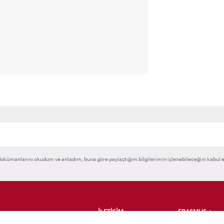
okümanlarını okudum ve anladım, buna göre paylaştığım bilgilerimin işlenebileceğini kabul 
İLETİŞİM
ERASMUS +