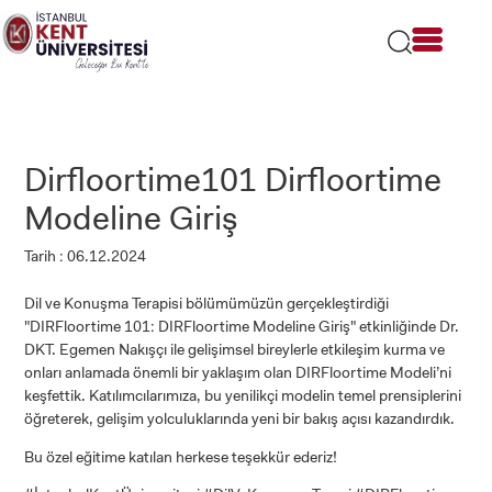
Lütfen
dikkat:
Bu
web
sitesi
bir
erişilebilirlik
sistemi
Dirfloortime101 Dirfloortime
içerir.
Modeline Giriş
Tarih : 06.12.2024
Dil ve Konuşma Terapisi bölümümüzün gerçekleştirdiği
"DIRFloortime 101: DIRFloortime Modeline Giriş" etkinliğinde Dr.
DKT. Egemen Nakışçı ile gelişimsel bireylerle etkileşim kurma ve
onları anlamada önemli bir yaklaşım olan DIRFloortime Modeli’ni
keşfettik. Katılımcılarımıza, bu yenilikçi modelin temel prensiplerini
öğreterek, gelişim yolculuklarında yeni bir bakış açısı kazandırdık.
Bu özel eğitime katılan herkese teşekkür ederiz!