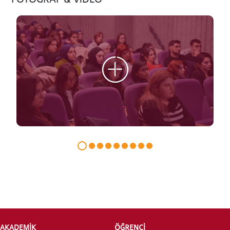
LİSANSÜSTÜ EĞİTİM ENSTİTÜSÜ
ADAYLARI
ÖNLİSANS ve
LİSANS ADAY ÖĞRENCİ
YATAY GEÇİŞ
AKADEMİK
ÖĞRENCİ