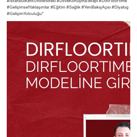
#İstanbulKentÜniversitesi #DilVeKonuşmaTerapi #DIRFloortime
#GelişimselYaklaşımlar #Eğitim #Sağlık #YeniBakışAçısı #Diyalog
#GelişimYolculuğu"