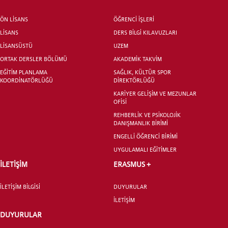
ÖN LİSANS
ÖĞRENCİ İŞLERİ
LİSANS
DERS BİLGİ KILAVUZLARI
LİSANSÜSTÜ
UZEM
ORTAK DERSLER BÖLÜMÜ
AKADEMİK TAKVİM
EĞİTİM PLANLAMA
SAĞLIK, KÜLTÜR SPOR
KOORDİNATÖRLÜĞÜ
DİREKTÖRLÜĞÜ
KARİYER GELİŞİM VE MEZUNLAR
OFİSİ
REHBERLİK VE PSİKOLOJİK
DANIŞMANLIK BİRİMİ
ENGELLİ ÖĞRENCİ BİRİMİ
UYGULAMALI EĞİTİMLER
İLETİŞİM
ERASMUS +
İLETİŞİM BİLGİSİ
DUYURULAR
İLETİŞİM
DUYURULAR