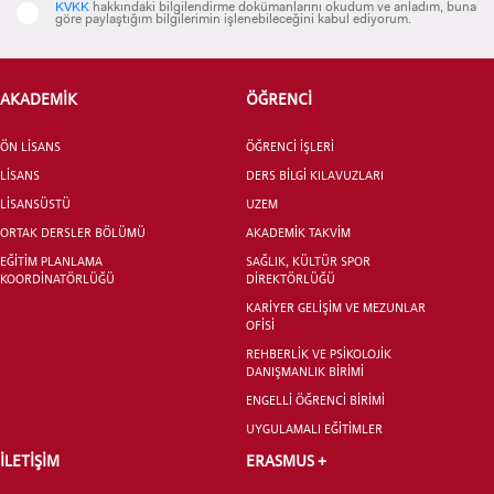
KVKK
hakkındaki bilgilendirme dokümanlarını okudum ve anladım, buna
göre paylaştığım bilgilerimin işlenebileceğini kabul ediyorum.
ADAY ÖĞRENCİ
AKADEMİK
ÖĞRENCİ
ÖN LİSANS
ÖĞRENCİ İŞLERİ
LİSANS
DERS BİLGİ KILAVUZLARI
LİSANSÜSTÜ
UZEM
ORTAK DERSLER BÖLÜMÜ
AKADEMİK TAKVİM
INTERNATIONAL
EĞİTİM PLANLAMA
SAĞLIK, KÜLTÜR SPOR
STUDENT
KOORDİNATÖRLÜĞÜ
DİREKTÖRLÜĞÜ
KARİYER GELİŞİM VE MEZUNLAR
OFİSİ
REHBERLİK VE PSİKOLOJİK
DANIŞMANLIK BİRİMİ
ENGELLİ ÖĞRENCİ BİRİMİ
LİSANSÜSTÜ EĞİTİM ENSTİTÜSÜ
ADAYLARI
UYGULAMALI EĞİTİMLER
İLETİŞİM
ERASMUS +