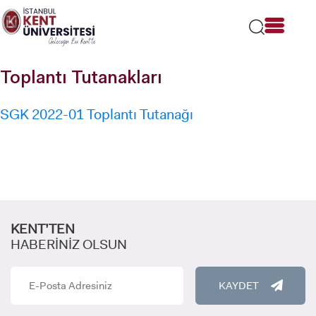
Lütfen
dikkat:
Bu
web
sitesi
Toplantı Tutanakları
bir
erişilebilirlik
sistemi
SGK 2022-01 Toplantı Tutanağı
içerir.
KENT’TEN
HABERİNİZ OLSUN
KAYDET