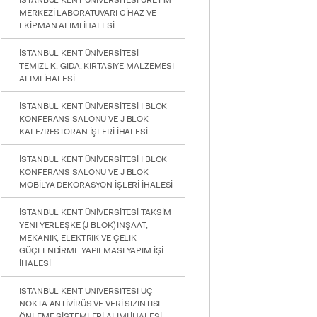
İSTANBUL KENT ÜNİVERSİTESİ ÜRETİM
MERKEZİ LABORATUVARI CİHAZ VE
EKİPMAN ALIMI İHALESİ
İSTANBUL KENT ÜNİVERSİTESİ
TEMİZLİK, GIDA, KIRTASİYE MALZEMESİ
ALIMI İHALESİ
İSTANBUL KENT ÜNİVERSİTESİ I BLOK
KONFERANS SALONU VE J BLOK
KAFE/RESTORAN İŞLERİ İHALESİ
İSTANBUL KENT ÜNİVERSİTESİ I BLOK
KONFERANS SALONU VE J BLOK
MOBİLYA DEKORASYON İŞLERİ İHALESİ
İSTANBUL KENT ÜNİVERSİTESİ TAKSİM
YENİ YERLEŞKE (J BLOK) İNŞAAT,
MEKANİK, ELEKTRİK VE ÇELİK
GÜÇLENDİRME YAPILMASI YAPIM İŞİ
İHALESİ
İSTANBUL KENT ÜNİVERSİTESİ UÇ
INTE
NOKTA ANTİVİRÜS VE VERİ SIZINTISI
STUD
ÖNLEME SİSTEMLERİ ALIMI İHALESİ