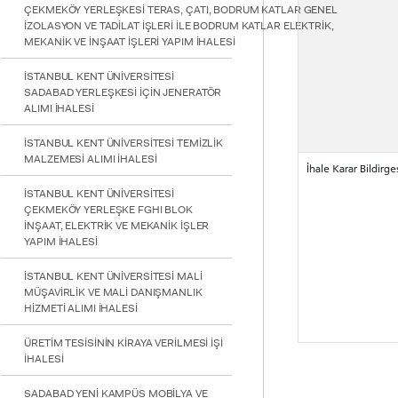
ÇEKMEKÖY YERLEŞKESİ TERAS, ÇATI, BODRUM KATLAR GENEL
İZOLASYON VE TADİLAT İŞLERİ İLE BODRUM KATLAR ELEKTRİK,
MEKANİK VE İNŞAAT İŞLERİ YAPIM İHALESİ
İSTANBUL KENT ÜNİVERSİTESİ
SADABAD YERLEŞKESİ İÇİN JENERATÖR
ALIMI İHALESİ
İSTANBUL KENT ÜNİVERSİTESİ TEMİZLİK
MALZEMESİ ALIMI İHALESİ
İhale Karar Bildirge
İSTANBUL KENT ÜNİVERSİTESİ
ÇEKMEKÖY YERLEŞKE FGHI BLOK
İNŞAAT, ELEKTRİK VE MEKANİK İŞLER
YAPIM İHALESİ
İSTANBUL KENT ÜNİVERSİTESİ MALİ
MÜŞAVİRLİK VE MALİ DANIŞMANLIK
HİZMETİ ALIMI İHALESİ
ÜRETİM TESİSİNİN KİRAYA VERİLMESİ İŞİ
İHALESİ
SADABAD YENİ KAMPÜS MOBİLYA VE