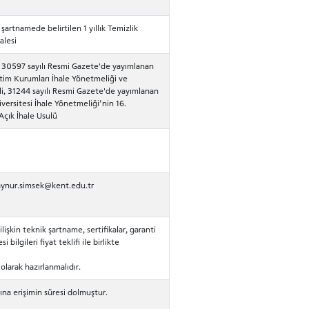
 şartnamede belirtilen 1 yıllık Temizlik
alesi
i, 30597 sayılı Resmi Gazete'de yayımlanan
tim Kurumları İhale Yönetmeliği ve
li, 31244 sayılı Resmi Gazete'de yayımlanan
versitesi İhale Yönetmeliği’nin 16.
çık İhale Usulü
aynur.simsek@kent.edu.tr
lişkin teknik şartname, sertifikalar, garanti
i bilgileri fiyat teklifi ile birlikte
 olarak hazırlanmalıdır.
na erişimin süresi dolmuştur.