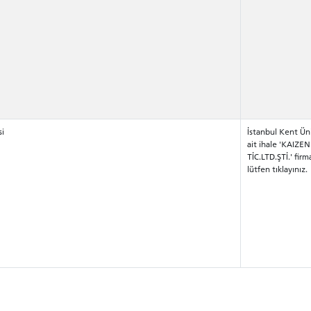
si
İstanbul Kent Üni
ait ihale 'KAIZ
TİC.LTD.ŞTİ.' firm
lütfen tıklayınız.