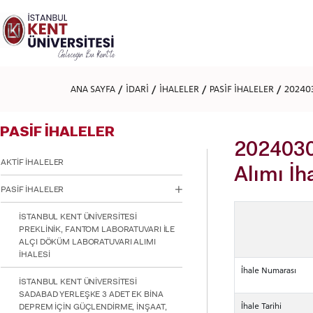
Lütfen
dikkat:
Bu
web
sitesi
bir
erişilebilirlik
ANA SAYFA
İDARİ
İHALELER
PASİF İHALELER
202403
sistemi
içerir.
Web
PASİF İHALELER
sitesini,
ekran
20240300
okuyucu
AKTİF İHALELER
kullanan
Alımı İh
görme
PASİF İHALELER
engellilere
göre
İSTANBUL KENT ÜNİVERSİTESİ
ayarlamak
PREKLİNİK, FANTOM LABORATUVARI İLE
için
ALÇI DÖKÜM LABORATUVARI ALIMI
Control-
İHALESİ
F11'e
İhale Numarası
basın;
İSTANBUL KENT ÜNİVERSİTESİ
Erişilebilirlik
SADABAD YERLEŞKE 3 ADET EK BİNA
menüsünü
İhale Tarihi
DEPREM İÇİN GÜÇLENDİRME, İNŞAAT,
açmak