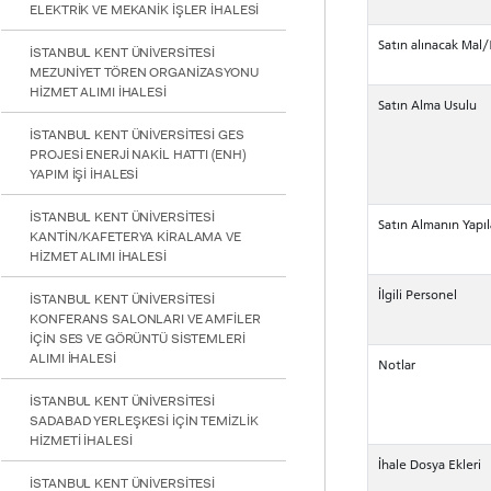
ELEKTRİK VE MEKANİK İŞLER İHALESİ
için
Control-
Satın alınacak Mal
F10'a
İSTANBUL KENT ÜNİVERSİTESİ
basın.
MEZUNİYET TÖREN ORGANİZASYONU
HİZMET ALIMI İHALESİ
Satın Alma Usulu
İSTANBUL KENT ÜNİVERSİTESİ GES
PROJESİ ENERJİ NAKİL HATTI (ENH)
YAPIM İŞİ İHALESİ
İSTANBUL KENT ÜNİVERSİTESİ
Satın Almanın Yapıl
KANTİN/KAFETERYA KİRALAMA VE
HİZMET ALIMI İHALESİ
İlgili Personel
İSTANBUL KENT ÜNİVERSİTESİ
KONFERANS SALONLARI VE AMFİLER
İÇİN SES VE GÖRÜNTÜ SİSTEMLERİ
ALIMI İHALESİ
Notlar
İSTANBUL KENT ÜNİVERSİTESİ
SADABAD YERLEŞKESİ İÇİN TEMİZLİK
HİZMETİ İHALESİ
İhale Dosya Ekleri
İSTANBUL KENT ÜNİVERSİTESİ