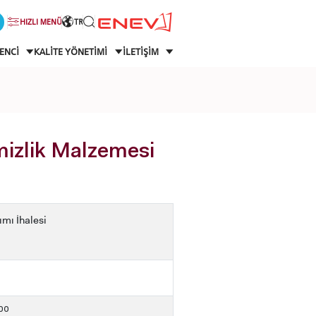
HIZLI MENÜ
TR
ENCİ
KALİTE YÖNETİMİ
İLETİŞİM
mizlik Malzemesi
mı İhalesi
:00