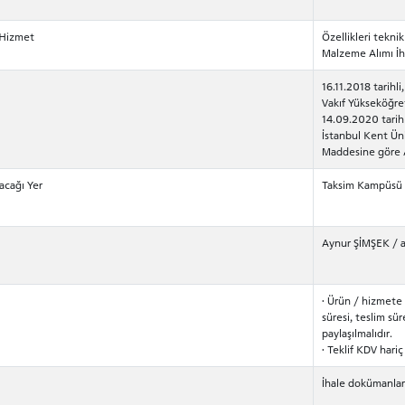
/Hizmet
Özellikleri teknik
Malzeme Alımı İh
16.11.2018 tarihl
Vakıf Yükseköğre
14.09.2020 tarih
İstanbul Kent Üni
Maddesine göre A
acağı Yer
Taksim Kampüsü
Aynur ŞİMŞEK /
· Ürün / hizmete i
süresi, teslim süres
paylaşılmalıdır.
· Teklif KDV hariç
İhale dokümanları