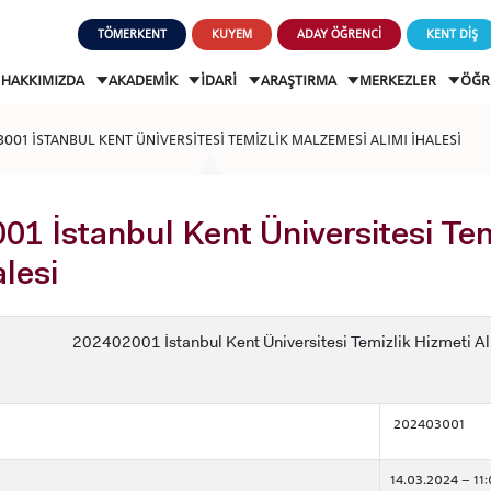
TÖMERKENT
KUYEM
ADAY ÖĞRENCİ
KENT DİŞ
HAKKIMIZDA
AKADEMİK
İDARİ
ARAŞTIRMA
MERKEZLER
ÖĞR
001 İSTANBUL KENT ÜNİVERSİTESİ TEMİZLİK MALZEMESİ ALIMI İHALESİ
1 İstanbul Kent Üniversitesi Te
alesi
202402001 İstanbul Kent Üniversitesi Temizlik Hizmeti Alı
202403001
14.03.2024 – 11