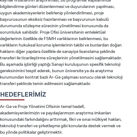
kaynak fırsatlarının araştırılması, bu programlar kapsamında
bilgilendirme günleri düzenlenmesi ve duyurularının yapılması,
uygun akademisyenlerin belirlenip yönlendirilmesi, proje
başvurusunun eksiksiz hazırlanması ve başvurunun kabulü
durumunda sözleşme sürecinin yönetilmesi konusunda da
sorumluluk sahibidir. Proje Ofisi üniversitenin entelektüel
değerlerinin özellikle de FSMH varlıklarının belirlenmesi, bu
varlıkların hukuksal koruma işlemlerinin takibi ve bunlardan doğan
hakların diğer yapılara özellikle de sanayiye lisanslama şeklinde
transferi ile ticarileştirme süreçlerinin yönetilmesini sağlamaktadır.
Bu aşamada işbirliği yaptığı Sanayi kuruluşunun spesifik teknoloji
gereksinimini tespit ederek, bunun üniversite ya da araştırma
kurumundan kontrat bazlı Ar-Ge çalışması sonucu olarak teknoloji
transferi şeklinde temin edilmesini sağlamaktadır.
HEDEFLERİMİZ
Ar-Ge ve Proje Yönetimi Ofisinin temel hedefi,
akademisyenlerimizin ve paydaşlarımızın araştırma imkanları
konusundaki farkındalığını arttırmak, fikri ve sınai mülkiyet hakları,
teknoloji transferi ve şirketleşme gibi konularda destek vermek ve
bu yönde politikalar geliştirmektir.