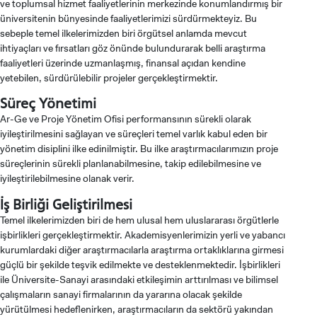
ve toplumsal hizmet faaliyetlerinin merkezinde konumlandırmış bir
üniversitenin bünyesinde faaliyetlerimizi sürdürmekteyiz. Bu
sebeple temel ilkelerimizden biri örgütsel anlamda mevcut
ihtiyaçları ve fırsatları göz önünde bulundurarak belli araştırma
faaliyetleri üzerinde uzmanlaşmış, finansal açıdan kendine
yetebilen, sürdürülebilir projeler gerçekleştirmektir.
Süreç Yönetimi
Ar-Ge ve Proje Yönetim Ofisi performansının sürekli olarak
iyileştirilmesini sağlayan ve süreçleri temel varlık kabul eden bir
yönetim disiplini ilke edinilmiştir. Bu ilke araştırmacılarımızın proje
süreçlerinin sürekli planlanabilmesine, takip edilebilmesine ve
iyileştirilebilmesine olanak verir.
İş Birliği Geliştirilmesi
Temel ilkelerimizden biri de hem ulusal hem uluslararası örgütlerle
işbirlikleri gerçekleştirmektir. Akademisyenlerimizin yerli ve yabancı
kurumlardaki diğer araştırmacılarla araştırma ortaklıklarına girmesi
güçlü bir şekilde teşvik edilmekte ve desteklenmektedir. İşbirlikleri
ile Üniversite-Sanayi arasındaki etkileşimin arttırılması ve bilimsel
çalışmaların sanayi firmalarının da yararına olacak şekilde
yürütülmesi hedeflenirken, araştırmacıların da sektörü yakından