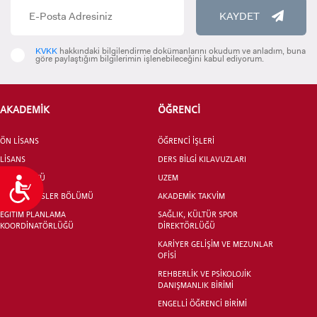
KAYDET
KVKK
hakkındaki bilgilendirme dokümanlarını okudum ve anladım, buna
göre paylaştığım bilgilerimin işlenebileceğini kabul ediyorum.
AKADEMİK
ÖĞRENCİ
ÖN LİSANS
ÖĞRENCİ İŞLERİ
LİSANS
DERS BİLGİ KILAVUZLARI
LİSANSÜSTÜ
UZEM
Ulaşılabilirlik
ORTAK DERSLER BÖLÜMÜ
AKADEMİK TAKVİM
EĞİTİM PLANLAMA
SAĞLIK, KÜLTÜR SPOR
KOORDİNATÖRLÜĞÜ
DİREKTÖRLÜĞÜ
KARİYER GELİŞİM VE MEZUNLAR
OFİSİ
REHBERLİK VE PSİKOLOJİK
DANIŞMANLIK BİRİMİ
ENGELLİ ÖĞRENCİ BİRİMİ