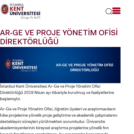
Lütfen
dikkat:
Bu
web
sitesi
AR-GE VE PROJE YÖNETİM OFİSİ
bir
erişilebilirlik
DİREKTÖRLÜĞÜ
sistemi
içerir.
İstanbul Kent Üniversitesi Ar-Ge ve Proje Yönetim Ofisi
Direktörlüğü 2019 Nisan ayı itibariyle kurulmuş ve faaliyetlerine
başlamıştır.
Ar-Ge ve Proje Yönetim Ofisi, öğretim üyeleri ve araştırmacıların
hibe projelerine yönelik proje geliştirme ve akademik çalışmalarını
destekleyici süreçleri yürütmekten sorumludur. Üniversite
akademisyenlerinin bireysel araştırma projelerine yönelik fon