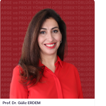
INTERNATIONAL
STUDENT
LİSANSÜSTÜ EĞİTİM ENSTİTÜSÜ
ADAYLARI
ÖNLİSANS ve
LİSANS ADAY ÖĞRENCİ
Prof. Dr. Güliz ERDEM