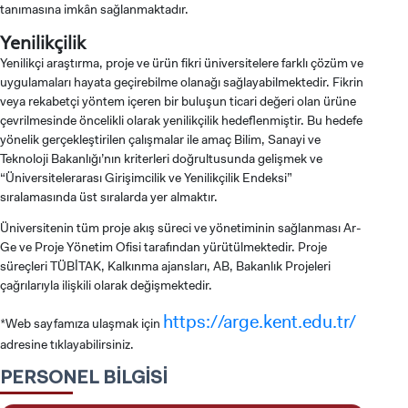
tanımasına imkân sağlanmaktadır.
Yenilikçilik
Yenilikçi araştırma, proje ve ürün fikri üniversitelere farklı çözüm ve
uygulamaları hayata geçirebilme olanağı sağlayabilmektedir. Fikrin
veya rekabetçi yöntem içeren bir buluşun ticari değeri olan ürüne
çevrilmesinde öncelikli olarak yenilikçilik hedeflenmiştir. Bu hedefe
yönelik gerçekleştirilen çalışmalar ile amaç Bilim, Sanayi ve
Teknoloji Bakanlığı’nın kriterleri doğrultusunda gelişmek ve
“Üniversitelerarası Girişimcilik ve Yenilikçilik Endeksi”
sıralamasında üst sıralarda yer almaktır.
Üniversitenin tüm proje akış süreci ve yönetiminin sağlanması Ar-
Ge ve Proje Yönetim Ofisi tarafından yürütülmektedir. Proje
süreçleri TÜBİTAK, Kalkınma ajansları, AB, Bakanlık Projeleri
çağrılarıyla ilişkili olarak değişmektedir.
ADAY ÖĞRENCİ
https://arge.kent.edu.tr/
*Web sayfamıza ulaşmak için
adresine tıklayabilirsiniz.
PERSONEL BİLGİSİ