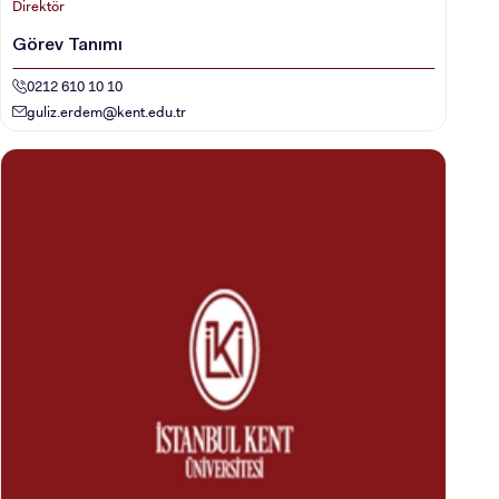
Direktör
YATAY GEÇİŞ
Görev Tanımı
0212 610 10 10
guliz.erdem@kent.edu.tr