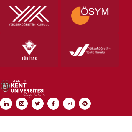
TÜM HAKLARI SAKLIDIR | COPYRIGHT 2020 | İSTANBUL KENT ÜNİVERSİTESİ
Rebist