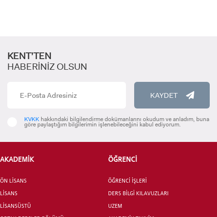
KENT’TEN
HABERİNİZ OLSUN
KAYDET
KVKK
hakkındaki bilgilendirme dokümanlarını okudum ve anladım, buna
göre paylaştığım bilgilerimin işlenebileceğini kabul ediyorum.
AKADEMİK
ÖĞRENCİ
ÖN LİSANS
ÖĞRENCİ İŞLERİ
LİSANS
DERS BİLGİ KILAVUZLARI
LİSANSÜSTÜ
UZEM