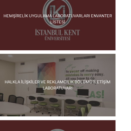
LİSANSÜSTÜ EĞİTİM ENSTİTÜSÜ
HEMŞİRELİK UYGULAMA LABORATUVARLARI ENVANTER
ADAYLARI
LİSTESİ
ÖNLİSANS ve
LİSANS ADAY ÖĞRENCİ
HALKLA İLİŞKİLER VE REKLAMCILIK BÖLÜMÜ İLETİŞİM
LABORATUVARI
YATAY GEÇİŞ