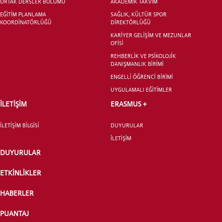
ORTAK DERSLER BÖLÜMÜ
AKADEMİK TAKVİM
EĞİTİM PLANLAMA
SAĞLIK, KÜLTÜR SPOR
KOORDİNATÖRLÜĞÜ
DİREKTÖRLÜĞÜ
KARİYER GELİŞİM VE MEZUNLAR
OFİSİ
REHBERLİK VE PSİKOLOJİK
DANIŞMANLIK BİRİMİ
ENGELLİ ÖĞRENCİ BİRİMİ
UYGULAMALI EĞİTİMLER
İLETİŞİM
ERASMUS +
İLETİŞİM BİLGİSİ
DUYURULAR
İLETİŞİM
DUYURULAR
ETKİNLİKLER
HABERLER
PUANTAJ