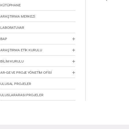
için
KÜTÜPHANE
Control-
F10'a
ARAŞTIRMA MERKEZİ
basın.
LABORATUVAR
BAP
ARAŞTIRMA ETİK KURULU
BİLİM KURULU
AR-GE VE PROJE YÖNETİM OFİSİ
ULUSAL PROJELER
ULUSLARARASI PROJELER
INTE
STUD