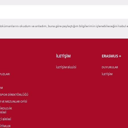
 GEÇİŞ
okümanlarını okudum ve anladım, buna göre paylaştığım bilgilerimin işlenebileceğini kabul 
İLETİŞİM
ERASMUS +
İLETİŞİM BİLGİSİ
DUYURULAR
AVUZLARI
İLETİŞİM
İM
R SPOR DİREKTÖRLÜĞÜ
M VE MEZUNLAR OFİSİ
SİKOLOJİK
İRİMİ
İ BİRİMİ
İTİMLER