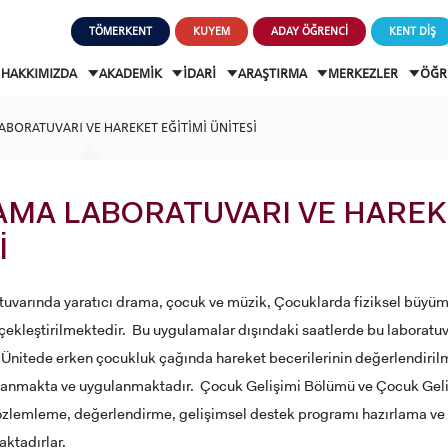
TÖMERKENT
KUYEM
ADAY ÖĞRENCİ
KENT DİŞ
HAKKIMIZDA
AKADEMİK
İDARİ
ARAŞTIRMA
MERKEZLER
ÖĞR
BORATUVARI VE HAREKET EĞİTİMİ ÜNİTESİ
MA LABORATUVARI VE HAREKE
İ
uvarında yaratıcı drama, çocuk ve müzik, Çocuklarda fiziksel büyüme
ekleştirilmektedir. Bu uygulamalar dışındaki saatlerde bu laboratuv
. Ünitede erken çocukluk çağında hareket becerilerinin değerlendiri
lanmakta ve uygulanmaktadır. Çocuk Gelişimi Bölümü ve Çocuk Geliş
özlemleme, değerlendirme, gelişimsel destek programı hazırlama ve
ktadırlar.