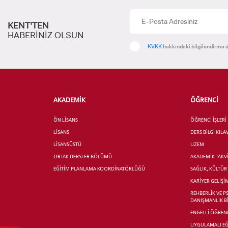
KENT’TEN
HABERİNİZ OLSUN
YATAY
KVKK
hakkındaki bilgilendirme d
AKADEMİK
ÖĞRENCİ
ÖN LİSANS
ÖĞRENCİ İŞLERİ
LİSANS
DERS BİLGİ KIL
LİSANSÜSTÜ
UZEM
ORTAK DERSLER BÖLÜMÜ
AKADEMİK TAKV
EĞİTİM PLANLAMA KOORDİNATÖRLÜĞÜ
SAĞLIK, KÜLTÜ
KARİYER GELİŞİ
REHBERLİK VE P
DANIŞMANLIK B
ENGELLİ ÖĞRENC
UYGULAMALI EĞ