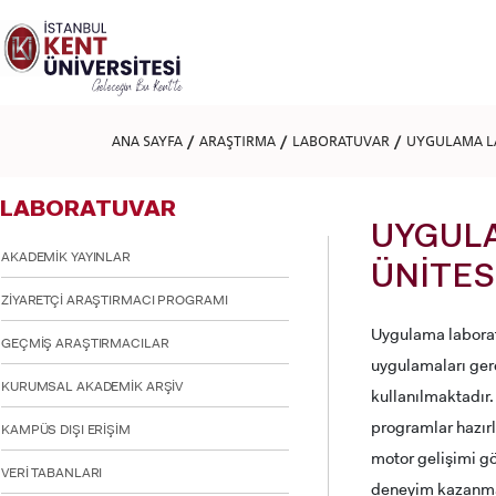
Lütfen
dikkat:
Bu
web
sitesi
bir
erişilebilirlik
ANA SAYFA
ARAŞTIRMA
LABORATUVAR
UYGULAMA LA
sistemi
içerir.
Web
LABORATUVAR
sitesini,
ekran
UYGULA
okuyucu
AKADEMİK YAYINLAR
kullanan
ÜNİTES
görme
ZİYARETÇİ ARAŞTIRMACI PROGRAMI
engellilere
göre
Uygulama laborat
GEÇMİŞ ARAŞTIRMACILAR
ayarlamak
uygulamaları gerç
için
KURUMSAL AKADEMİK ARŞİV
Control-
kullanılmaktadır
F11'e
programlar hazır
basın;
KAMPÜS DIŞI ERİŞİM
Erişilebilirlik
motor gelişimi g
menüsünü
VERİ TABANLARI
deneyim kazanma
açmak