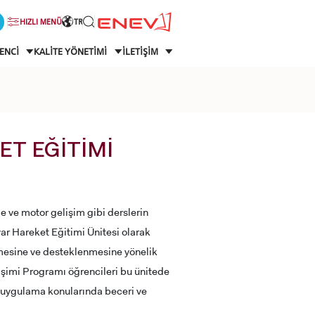
HIZLI MENÜ
TR
ENCİ
KALİTE YÖNETİMİ
İLETİŞİM
T EĞİTİMİ
 ve motor gelişim gibi derslerin
ar Hareket Eğitimi Ünitesi olarak
lmesine ve desteklenmesine yönelik
imi Programı öğrencileri bu ünitede
 uygulama konularında beceri ve