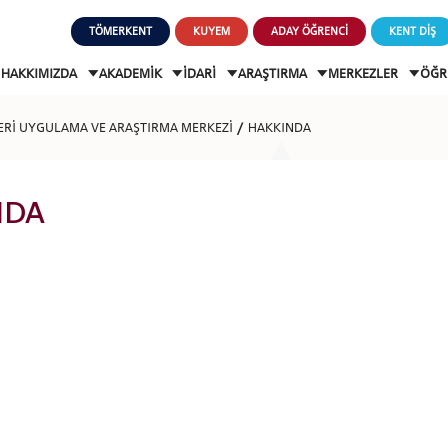
TÖMERKENT
KUYEM
ADAY ÖĞRENCİ
KENT DİŞ
HAKKIMIZDA
AKADEMİK
İDARİ
ARAŞTIRMA
MERKEZLER
ÖĞR
LERİ UYGULAMA VE ARAŞTIRMA MERKEZİ
HAKKINDA
NDA