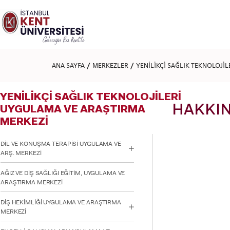
Lütfen
dikkat:
Bu
web
sitesi
bir
erişilebilirlik
ANA SAYFA
MERKEZLER
YENİLİKÇİ SAĞLIK TEKNOLOJİ
sistemi
içerir.
Web
YENİLİKÇİ SAĞLIK TEKNOLOJİLERİ
sitesini,
ekran
HAKKI
UYGULAMA VE ARAŞTIRMA
okuyucu
MERKEZİ
kullanan
görme
engellilere
DİL VE KONUŞMA TERAPİSİ UYGULAMA VE
göre
ARŞ. MERKEZİ
ayarlamak
için
AĞIZ VE DİŞ SAĞLIĞI EĞİTİM, UYGULAMA VE
Control-
ARAŞTIRMA MERKEZİ
F11'e
basın;
DİŞ HEKİMLİĞİ UYGULAMA VE ARAŞTIRMA
Erişilebilirlik
MERKEZİ
menüsünü
açmak