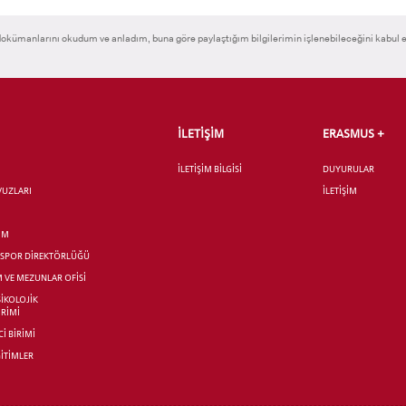
okümanlarını okudum ve anladım, buna göre paylaştığım bilgilerimin işlenebileceğini kabul 
İLETİŞİM
ERASMUS +
İLETİŞİM BİLGİSİ
DUYURULAR
AVUZLARI
İLETİŞİM
İM
R SPOR DİREKTÖRLÜĞÜ
M VE MEZUNLAR OFİSİ
SİKOLOJİK
İRİMİ
İ BİRİMİ
İTİMLER