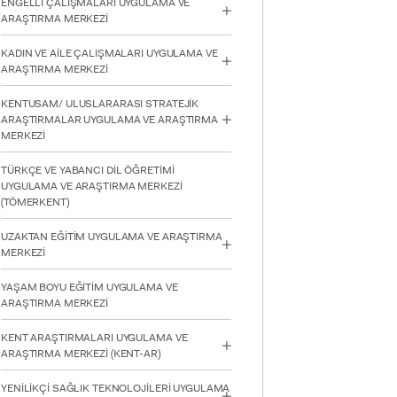
ENGELLİ ÇALIŞMALARI UYGULAMA VE
için
ARAŞTIRMA MERKEZİ
Control-
F10'a
KADIN VE AİLE ÇALIŞMALARI UYGULAMA VE
basın.
ARAŞTIRMA MERKEZİ
KENTUSAM/ ULUSLARARASI STRATEJİK
ARAŞTIRMALAR UYGULAMA VE ARAŞTIRMA
MERKEZİ
TÜRKÇE VE YABANCI DİL ÖĞRETİMİ
UYGULAMA VE ARAŞTIRMA MERKEZİ
(TÖMERKENT)
UZAKTAN EĞİTİM UYGULAMA VE ARAŞTIRMA
MERKEZİ
YAŞAM BOYU EĞİTİM UYGULAMA VE
ARAŞTIRMA MERKEZİ
KENT ARAŞTIRMALARI UYGULAMA VE
ARAŞTIRMA MERKEZİ (KENT-AR)
YENİLİKÇİ SAĞLIK TEKNOLOJİLERİ UYGULAMA