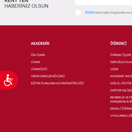
KENT’TEN
HABERİNİZ OLSUN
KVKK
hakkındaki bilgilendirme d
AKADEMİK
ÖĞRENCİ
ÖN LİSANS
ÖĞRENCİ İŞLERİ
LİSANS
DERS BİLGİ KIL
LİSANSÜSTÜ
UZEM
ORTAK DERSLER BÖLÜMÜ
AKADEMİK TAKV
Ulaşılabilirlik
EĞİTİM PLANLAMA KOORDİNATÖRLÜĞÜ
SAĞLIK, KÜLTÜ
KARİYER GELİŞİ
REHBERLİK VE P
DANIŞMANLIK B
ENGELLİ ÖĞRENC
UYGULAMALI EĞ