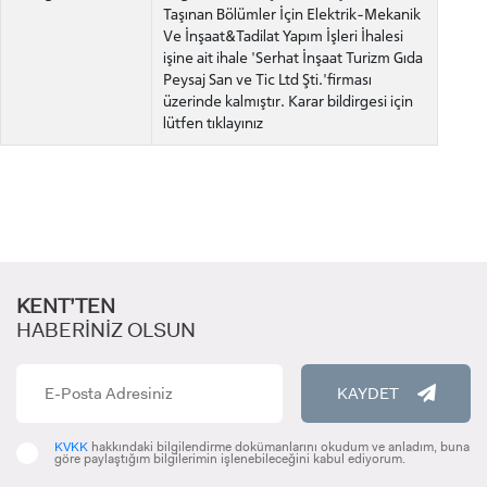
STUDENT
Taşınan Bölümler İçin Elektrik-Mekanik
Ve İnşaat&Tadilat Yapım İşleri İhalesi
işine ait ihale 'Serhat İnşaat Turizm Gıda
Peysaj San ve Tic Ltd Şti.'firması
üzerinde kalmıştır. Karar bildirgesi için
lütfen tıklayınız
LİSANSÜSTÜ EĞİTİM ENSTİTÜSÜ
ADAYLARI
ÖNLİSANS ve
KENT’TEN
LİSANS ADAY ÖĞRENCİ
HABERİNİZ OLSUN
KAYDET
KVKK
hakkındaki bilgilendirme dokümanlarını okudum ve anladım, buna
göre paylaştığım bilgilerimin işlenebileceğini kabul ediyorum.
YATAY GEÇİŞ