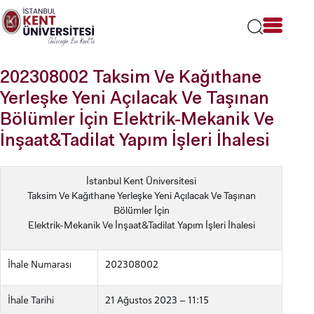
Lütfen
dikkat:
Bu
web
sitesi
202308002 Taksim Ve Kağıthane
bir
erişilebilirlik
Yerleşke Yeni Açılacak Ve Taşınan
sistemi
Bölümler İçin Elektrik-Mekanik Ve
içerir.
İnşaat&Tadilat Yapım İşleri İhalesi
İstanbul Kent Üniversitesi
Taksim Ve Kağıthane Yerleşke Yeni Açılacak Ve Taşınan
Bölümler İçin
Elektrik-Mekanik Ve İnşaat&Tadilat Yapım İşleri İhalesi
İhale Numarası
202308002
İhale Tarihi
21 Ağustos 2023 – 11:15