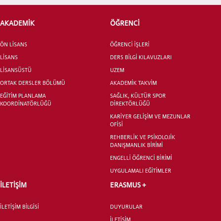
AKADEMİK
ÖĞRENCİ
ÖN LİSANS
ÖĞRENCİ İŞLERİ
LİSANS
DERS BİLGİ KILAVUZLARI
LİSANSÜSTÜ
UZEM
ORTAK DERSLER BÖLÜMÜ
AKADEMİK TAKVİM
EĞİTİM PLANLAMA
SAĞLIK, KÜLTÜR SPOR
KOORDİNATÖRLÜĞÜ
DİREKTÖRLÜĞÜ
KARİYER GELİŞİM VE MEZUNLAR
OFİSİ
REHBERLİK VE PSİKOLOJİK
DANIŞMANLIK BİRİMİ
ENGELLİ ÖĞRENCİ BİRİMİ
UYGULAMALI EĞİTİMLER
İLETİŞİM
ERASMUS +
İLETİŞİM BİLGİSİ
DUYURULAR
İLETİŞİM