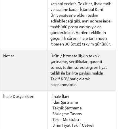
katılabilecektir. Teklifler, ihale tarih
ve saatine kadar İstanbul Kent
Üniversitesine elden teslim
edilebileceği gibi, aynı adrese iadeli
ADAY ÖĞRENCİ
taahhütlü posta vasıtasıyla da
gönderilebilir. Verilen tekliflerin
geçerlilik süresi, ihale tarihinden
itibaren 30 (otuz) takvim günüdür.
Notlar
Ürün / hizmete ilişkin teknik
şartname, sertifikalar, garanti
INTERNATIONAL
süresi, teslim süresi bilgileri fiyat
STUDENT
teklifi ile birlikte paylaşılmalıdır.
Teklif KDV hariç olarak
hazırlanmalıdır.
İhale Dosya Ekleri
. İhale İlanı
. İdari Şartname
LİSANSÜSTÜ EĞİTİM ENSTİTÜSÜ
. Teknik Şartname
ADAYLARI
. Sözleşme Tasarısı
. Teklif Mektubu
. Birim Fiyat Teklif Cetveli