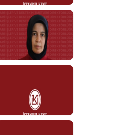
Görev Tanımı
0212 610 10 10
zaide.gul@kent.edu.tr
Yasemin BİRİNCİ
Danışma Görevlisi
Görev Tanımı
yasemin.birinci@kent.edu.tr
RENCİ
Bedia ELMA
Temizlik Personeli
Görev Tanımı
0212 610 10 10
bedia.elma@kent.edu.tr