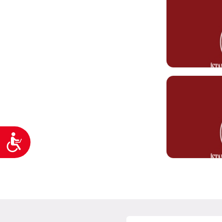
yasemin.bozkur
Semih ERBAY
Kurum Şöförü
Görev Tanımı
0212 610 10 10
semih.erbay@ke
Zerrin ÇAĞL
Temizlik Personeli
Ulaşılabilirlik
Görev Tanımı
0212 610 10 10
zerrin.caglar@k
Semiha AME