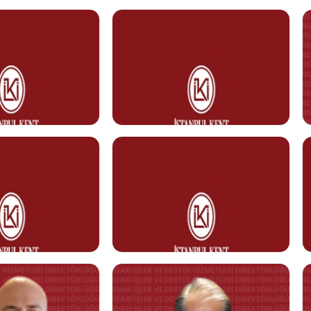
0212 610 10 10
kent.edu.tr
volkan.aytemiz@kent.edu.tr
Abdülkadir TOPCUOĞLU
Teknik Personel
/ 333
0212 610 10 10
ent.edu.tr
K
Adem ÇEVİK
isi
İdari İşler Uzmanı
Görev Tanımı
0212 610 10 10 / 230
ent.edu.tr
adem.cevik@kent.edu.tr