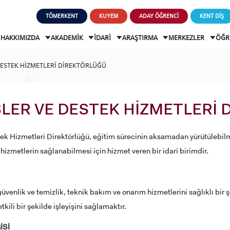
TÖMERKENT
KUYEM
ADAY ÖĞRENCİ
KENT DİŞ
HAKKIMIZDA
AKADEMİK
İDARİ
ARAŞTIRMA
MERKEZLER
ÖĞR
 DESTEK HİZMETLERİ DİREKTÖRLÜĞÜ
İŞLER VE DESTEK HİZMETLERİ
stek Hizmetleri Direktörlüğü, eğitim sürecinin aksamadan yürütülebil
 hizmetlerin sağlanabilmesi için hizmet veren bir idari birimdir.
venlik ve temizlik, teknik bakım ve onarım hizmetlerini sağlıklı bir 
kili bir şekilde işleyişini sağlamaktır.
İSİ