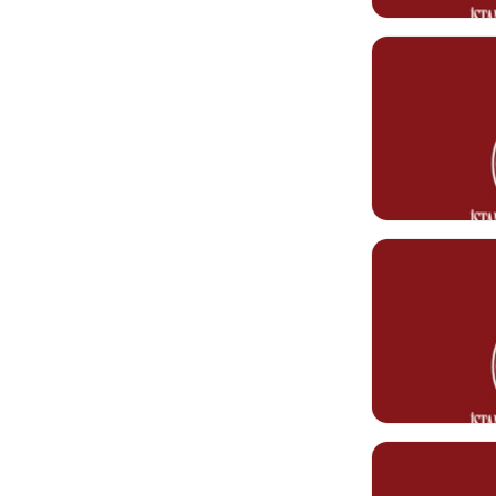
Görev Tanımı
0212 610 10 10
hamza.deniz@ke
Nuray KARA
Danışma Görevlis
Görev Tanımı
0212 610 10 10
nuray.karadas@
INTE
STUD
Leman KARA
Danışma Görevlis
Görev Tanımı
0212 610 10 10
leman.karatas@