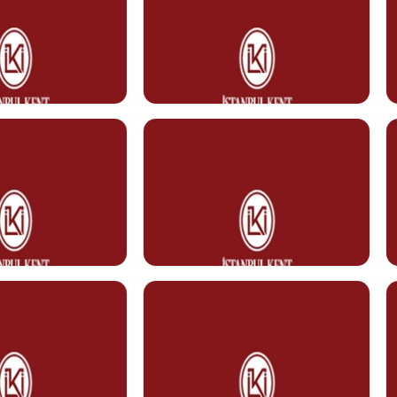
 GEÇİŞ
UT
Ayşe AZAKLI
Temizlik Personeli
Görev Tanımı
0212 610 10 10
kent.edu.tr
ayse.azakli@kent.edu.tr
N
Filiz DEMİRHAN
Temizlik Personeli
Görev Tanımı
0212 610 10 10
ent.edu.tr
filiz.demirhan@kent.edu.tr
Naciye NECİPOĞLU
Temizlik Personeli