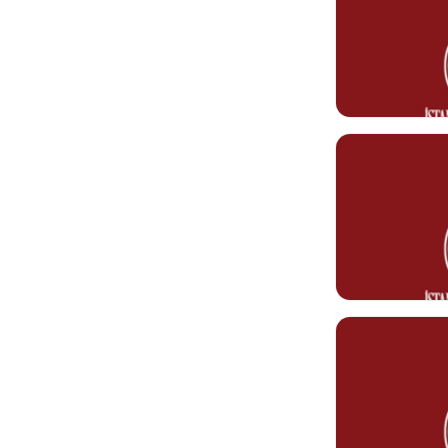
YATAY
Suphi AKBUL
Temizlik Personeli
Görev Tanımı
0212 610 10 10
suphi.akbulut@
Hafize DOĞA
Temizlik Personeli
Görev Tanımı
0212 610 10 10
hafize.dogan@k
Melike AKSU
Temizlik Personeli