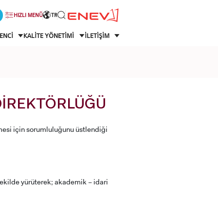
HIZLI MENÜ
TR
ENCİ
KALİTE YÖNETİMİ
İLETİŞİM
 DİREKTÖRLÜĞÜ
mesi için sorumluluğunu üstlendiği
şekilde yürüterek; akademik – idari