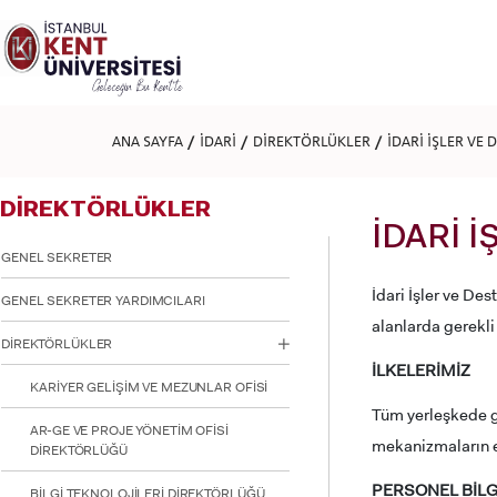
Lütfen
dikkat:
Bu
web
sitesi
bir
erişilebilirlik
ANA SAYFA
İDARİ
DİREKTÖRLÜKLER
İDARİ İŞLER VE
sistemi
içerir.
Web
DİREKTÖRLÜKLER
sitesini,
ekran
İDARİ 
okuyucu
GENEL SEKRETER
kullanan
görme
İdari İşler ve De
GENEL SEKRETER YARDIMCILARI
engellilere
alanlarda gerekli
göre
DİREKTÖRLÜKLER
ayarlamak
İLKELERİMİZ
için
KARİYER GELİŞİM VE MEZUNLAR OFİSİ
Control-
F11'e
Tüm yerleşkede gü
basın;
AR-GE VE PROJE YÖNETİM OFİSİ
mekanizmaların et
Erişilebilirlik
DİREKTÖRLÜĞÜ
menüsünü
PERSONEL BİLG
açmak
BİLGİ TEKNOLOJİLERİ DİREKTÖRLÜĞÜ