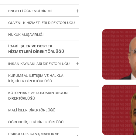
için
Control-
ENGELLİ ÖĞRENCİ BİRİMİ
F10'a
basın.
GÜVENLİK HİZMETLERİ DİREKTÖRLÜĞÜ
HUKUK MÜŞAVİRLİĞİ
İDARİ İŞLER VE DESTEK
HİZMETLERİ DİREKTÖRLÜĞÜ
İNSAN KAYNAKLARI DİREKTÖRLÜĞÜ
KURUMSAL İLETİŞİM VE HALKLA
İLİŞKİLER DİREKTÖRLÜĞÜ
KÜTÜPHANE VE DOKÜMANTASYON
DİREKTÖRLÜĞÜ
MALİ İŞLER DİREKTÖRLÜĞÜ
Nurullah UĞU
Direktör
ÖĞRENCİ İŞLERİ DİREKTÖRLÜĞÜ
Görev Tanımı
PSİKOLOJİK DANIŞMANLIK VE