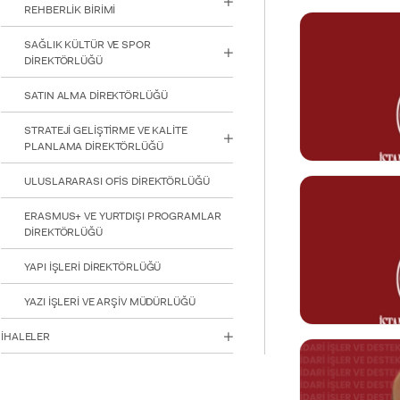
REHBERLİK BİRİMİ
0212 610 10 10
nurullah.uguz@
SAĞLIK KÜLTÜR VE SPOR
DİREKTÖRLÜĞÜ
SATIN ALMA DİREKTÖRLÜĞÜ
Mükremin ÇİL
Teknik Personel
STRATEJİ GELİŞTİRME VE KALİTE
PLANLAMA DİREKTÖRLÜĞÜ
Görev Tanımı
ULUSLARARASI OFİS DİREKTÖRLÜĞÜ
0212 610 10 10 
mukremin.cil@k
ERASMUS+ VE YURTDIŞI PROGRAMLAR
DİREKTÖRLÜĞÜ
YAPI İŞLERİ DİREKTÖRLÜĞÜ
Ebru PARTLA
Muhaberat Görevl
YAZI İŞLERİ VE ARŞİV MÜDÜRLÜĞÜ
Görev Tanımı
İHALELER
0212 610 10 10
ebru.partlak@k