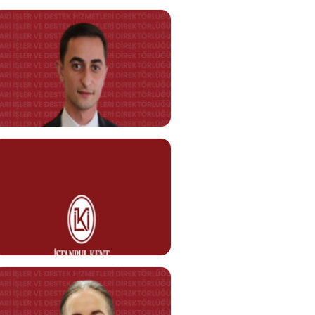
0212 610 10 10
nazan.ozad@kent.edu.tr
Nuray KARATAŞ
Temizlik Personeli
Görev Tanımı
0212 610 10 10
nuray.karatas@kent.edu.tr
Murat BAĞDATLIOĞLU
Kurum Şoförü
Görev Tanımı
0212 610 10 10
murat.bagdatlioglu@kent.edu.tr