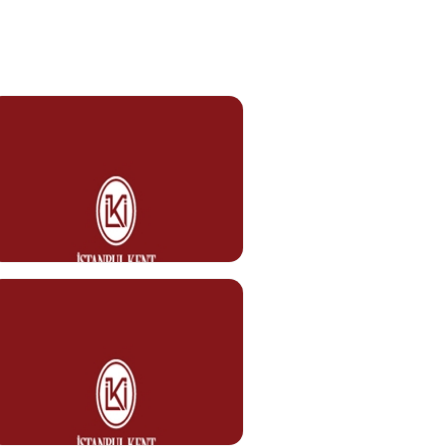
Nazan ÖZAD
İdari İşler Uzmanı
Görev Tanımı