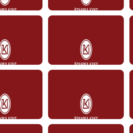
Görev Tanımı
0212 610 10 10
nt.edu.tr
naciye.necipoglu@kent.edu.tr
ROĞLU
Zeynep YASLI
Temizlik Personeli
Görev Tanımı
u@kent.edu.tr
0212 610 10 10
zeynep.yasli@kent.edu.tr
ZKURT
Tülay ŞAHİN
isi
Temizlik Personeli
Görev Tanımı
0212 610 10 10