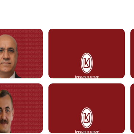
Z
Volkan AYTEMİZ
İdari İşler Uzmanı
Görev Tanımı