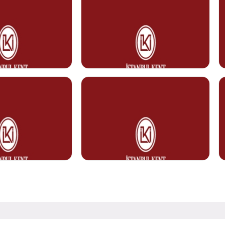
t@kent.edu.tr
tulay.sahin@kent.edu.tr
Hüseyin AKBULUT
Temizlik Personeli
Görev Tanımı
0212 610 10 10
nt.edu.tr
huseyin.akbulut@kent.edu.tr
AR
Rasim KAVAK
Temizlik Personeli
Görev Tanımı
0212 610 10 10
ent.edu.tr
rasim.kavak@kent.edu.tr
LEOĞLU
Selinay AKÇA