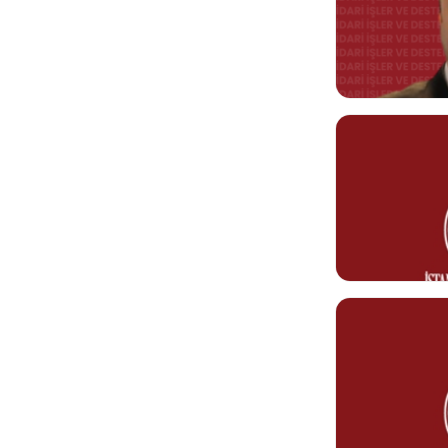
Serkan Arif
Kurum Şoförü
Görev Tanımı
0212 610 10 10
serkanarif.ozt
Yakup MUTL
Rektörlük Makam
Görev Tanımı
0212 610 10 10
yakup.mutlu@ke
Hamza DENİZ
Servis Görevlisi