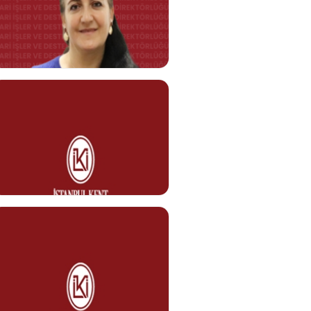
Mertcan ÇINAR
Kurum Şoförü
Görev Tanımı
0212 610 10 10
mertcan.cinar@kent.edu.tr
Ayfer ALP
Servis Görevlisi
Görevi Tanımı
0212 610 10 10
ayfer.alp@kent.edu.tr
Zaide GÜL
Danışma Görevlisi