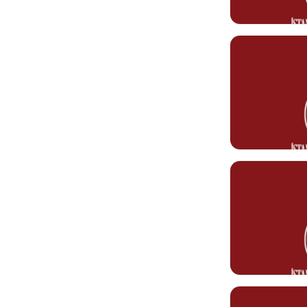
Görev Tanımı
0212 610 10 10
melike.aksu@ke
Gülen TÜME
Temizlik Personeli
Görev Tanımı
gulen.tumerogl
Yasemin BO
Muhaberat Görevl
Görev Tanımı
0212 610 10 10