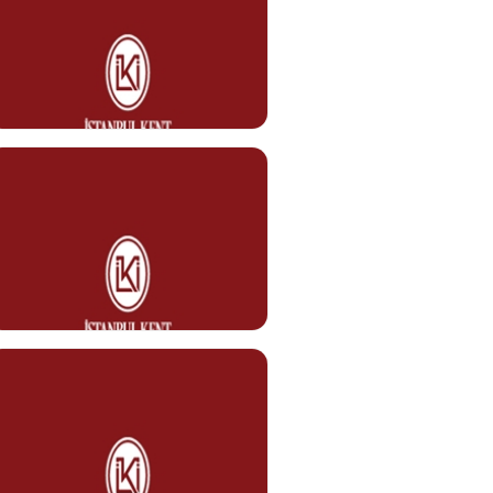
Mehmet KEKLİK
Temizlik Personeli
Görev Tanımı
0212 610 10 10
mehmet.keklik@kent.edu.tr
Gökhan HAN
Temizlik Personeli
Görev Tanımı
0212 610 10 10
gokhan.han@kent.edu.tr
Mehmet Can YAZICI
Kurum Şoförü