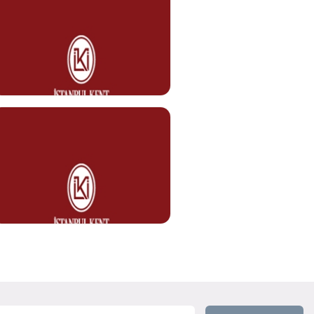
fadim.kart@kent.edu.tr
Emine AYDINLIK
Temizlik Personeli
Görev Tanımı
emine.aydinlik@kent.edu.tr
Neşet GÜNALTUN
Temizlik Personeli
Görev Tanımı
0212 610 10 10
neset.gunaltun@kent.edu.tr
Cevdet KARACAN