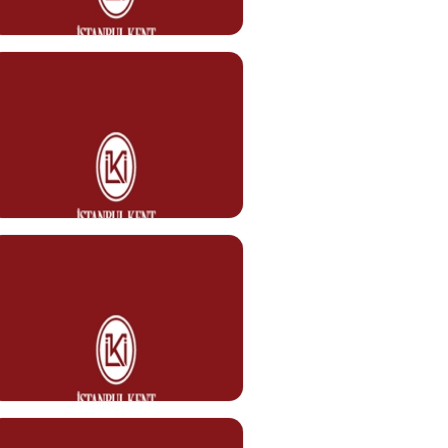
Görev Tanımı
0212 610 10 10
mehmetcan.yazici@kent.edu.tr
Bekir SANĞ
Temizlik Personeli
Görev Tanımı
0212 610 10 10
bekir.sang@kent.edu.tr
Fadim KART
Temizlik Personeli
Görev Tanımı
0212 610 10 10