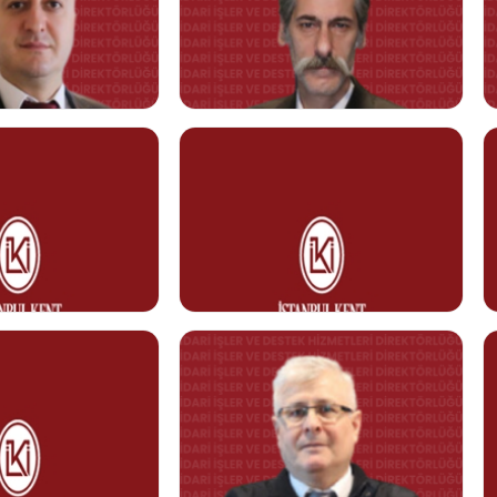
 ÖZTEZCAN
Furkan YILMAZ
Kurum Şoförü
Görev Tanımı
0212 610 10 10
ezcan@kent.edu.tr
furkan.yilmaz@kent.edu.tr
U
Ömer DEMİR
 Şoförü
Rektörlük Servis Görevlisi
Görev Tanımı
0212 610 10 10
nt.edu.tr
omer.demir@kent.edu.tr
Betül GÜVEN
Servis Görevlisi