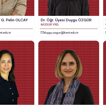
i G. Pelin OLCAY
Dr. Öğr. Üyesi Duygu ÖZGÜR
MÜDÜR YRD.
t.edu.tr
duygu.ozgur@kent.edu.tr
ADAY ÖĞRENCİ