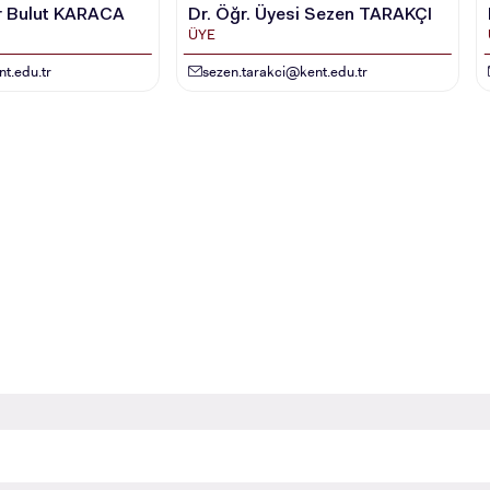
er Bulut KARACA
Dr. Öğr. Üyesi Sezen TARAKÇI
ÜYE
RNATIONAL
LİSANSÜSTÜ EĞİTİM
ÖNLİSANS ve
t.edu.tr
sezen.tarakci@kent.edu.tr
ENT
ENSTİTÜSÜ
LİSANS ADAY ÖĞ
ADAYLARI
 GEÇİŞ