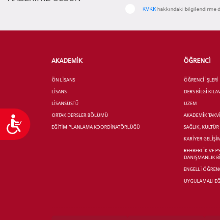
KVKK
hakkındaki bilgilendirme d
AKADEMİK
ÖĞRENCİ
ÖN LİSANS
ÖĞRENCİ İŞLERİ
LİSANS
DERS BİLGİ KIL
LİSANSÜSTÜ
UZEM
ORTAK DERSLER BÖLÜMÜ
AKADEMİK TAKV
Ulaşılabilirlik
EĞİTİM PLANLAMA KOORDİNATÖRLÜĞÜ
SAĞLIK, KÜLTÜ
KARİYER GELİŞİ
REHBERLİK VE P
DANIŞMANLIK B
ENGELLİ ÖĞRENC
UYGULAMALI EĞ