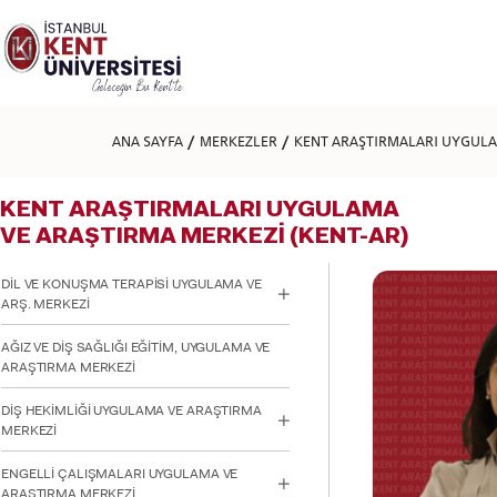
Lütfen
dikkat:
Bu
web
sitesi
bir
erişilebilirlik
ANA SAYFA
MERKEZLER
KENT ARAŞTIRMALARI UYGULA
sistemi
içerir.
Web
KENT ARAŞTIRMALARI UYGULAMA
sitesini,
ekran
VE ARAŞTIRMA MERKEZİ (KENT-AR)
okuyucu
kullanan
DİL VE KONUŞMA TERAPİSİ UYGULAMA VE
görme
ARŞ. MERKEZİ
engellilere
göre
AĞIZ VE DİŞ SAĞLIĞI EĞİTİM, UYGULAMA VE
ayarlamak
ARAŞTIRMA MERKEZİ
için
Control-
F11'e
DİŞ HEKİMLİĞİ UYGULAMA VE ARAŞTIRMA
basın;
MERKEZİ
Erişilebilirlik
menüsünü
ENGELLİ ÇALIŞMALARI UYGULAMA VE
açmak
ARAŞTIRMA MERKEZİ