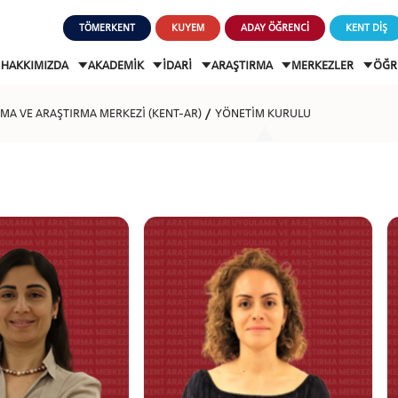
TÖMERKENT
KUYEM
ADAY ÖĞRENCİ
KENT DİŞ
HAKKIMIZDA
AKADEMİK
İDARİ
ARAŞTIRMA
MERKEZLER
ÖĞR
MA VE ARAŞTIRMA MERKEZİ (KENT-AR)
YÖNETİM KURULU