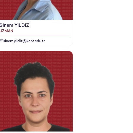
Sinem YILDIZ
UZMAN
sinem.yildiz@kent.edu.tr