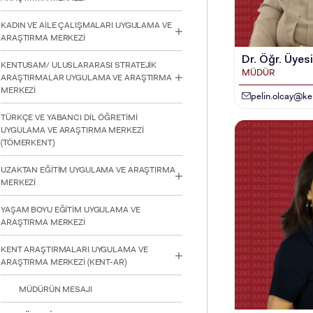
için
Control-
KADIN VE AİLE ÇALIŞMALARI UYGULAMA VE
F10'a
ARAŞTIRMA MERKEZİ
basın.
Dr. Öğr. Üyes
KENTUSAM/ ULUSLARARASI STRATEJİK
MÜDÜR
ARAŞTIRMALAR UYGULAMA VE ARAŞTIRMA
MERKEZİ
pelin.olcay@ken
TÜRKÇE VE YABANCI DİL ÖĞRETİMİ
UYGULAMA VE ARAŞTIRMA MERKEZİ
(TÖMERKENT)
UZAKTAN EĞİTİM UYGULAMA VE ARAŞTIRMA
MERKEZİ
YAŞAM BOYU EĞİTİM UYGULAMA VE
ARAŞTIRMA MERKEZİ
KENT ARAŞTIRMALARI UYGULAMA VE
ARAŞTIRMA MERKEZİ (KENT-AR)
MÜDÜRÜN MESAJI