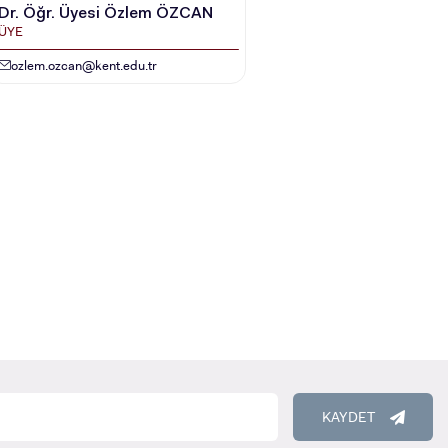
Dr. Öğr. Üyesi Özlem ÖZCAN
ÜYE
ozlem.ozcan@kent.edu.tr
RENCİ
KAYDET