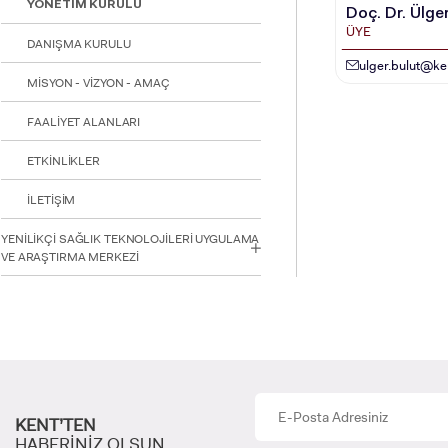
YÖNETİM KURULU
Doç. Dr. Ülg
ÜYE
DANIŞMA KURULU
INTE
ulger.bulut@ken
STUD
MİSYON - VİZYON - AMAÇ
FAALİYET ALANLARI
ETKİNLİKLER
İLETİŞİM
YATAY
YENİLİKÇİ SAĞLIK TEKNOLOJİLERİ UYGULAMA
VE ARAŞTIRMA MERKEZİ
KENT’TEN
HABERİNİZ OLSUN