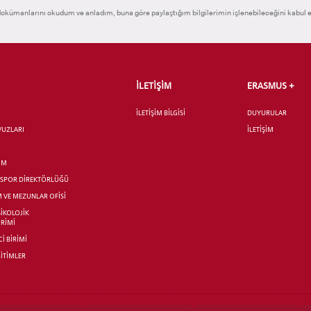
okümanlarını okudum ve anladım, buna göre paylaştığım bilgilerimin işlenebileceğini kabul 
İLETİŞİM
ERASMUS +
İLETİŞİM BİLGİSİ
DUYURULAR
AVUZLARI
İLETİŞİM
İM
R SPOR DİREKTÖRLÜĞÜ
M VE MEZUNLAR OFİSİ
SİKOLOJİK
İRİMİ
İ BİRİMİ
İTİMLER