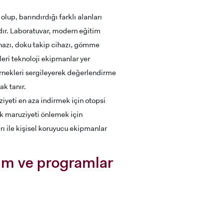
up, barındırdığı farklı alanları
dır. Laboratuvar, modern eğitim
ihazı, doku takip cihazı, gömme
leri teknoloji ekipmanlar yer
örnekleri sergileyerek değerlendirme
ak tanır.
iyeti en aza indirmek için otopsi
ik maruziyeti önlemek için
rı ile kişisel koruyucu ekipmanlar
lüm ve programlar
RENCİ