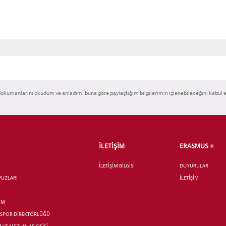
 GEÇİŞ
okümanlarını okudum ve anladım, buna göre paylaştığım bilgilerimin işlenebileceğini kabul 
İLETİŞİM
ERASMUS +
İLETİŞİM BİLGİSİ
DUYURULAR
AVUZLARI
İLETİŞİM
İM
R SPOR DİREKTÖRLÜĞÜ