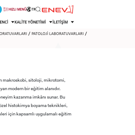
HIZLI MENÜ
TR
ENCİ
KALİTE YÖNETİMİ
İLETİŞİM
BORATUVARLARI
PATOLOJİ LABORATUVARLARI
in makroskobi, sitoloji, mikrotomi,
yan modern bir eğitim alanıdır.
 deneyim kazanma imkânı sunar. Bu
 özel histokimya boyama teknikleri,
leri için kapsamlı uygulamalı eğitim