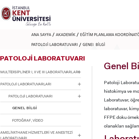
Lütfen
dikkat:
Bu
web
sitesi
bir
ANA SAYFA
AKADEMİK
EĞİTİM PLANLAMA KOORDİNAT
erişilebilirlik
sistemi
PATOLOJİ LABORATUVARI
GENEL BİLGİ
içerir.
Web
PATOLOJİ LABORATUVARI
sitesini,
ekran
Genel Bi
okuyucu
MULTİDİSİPLİNER I, II VE III LABORATUVARLARI
kullanan
görme
Patoloji Laboratuv
PATOLOJİ LABORATUVARLARI
engellilere
histokimya ve mol
göre
PATOLOJİ LABORATUVARI
ayarlamak
Laboratuvar, öğr
için
laboratuvar, kimy
Control-
GENEL BİLGİ
F11'e
FFPE doku örnekle
basın;
FOTOĞRAF, VİDEO
olanakları sağla
Erişilebilirlik
menüsünü
AMELİYATHANE HİZMETLERİ VE ANESTEZİ
açmak
LABORATUVARI