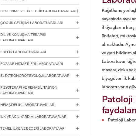
Laboratu
için
Control-
Kağıthane yerleşk
BESLENME VE DİYETETİK LABORATUVARLARI
F10'a
sayesinde aynı an
basın.
ÇOCUK GELİŞİMİ LABORATUVARLARI
ihtiyaçlarını kar
DİL VE KONUŞMA TERAPİSİ
üniteleri, mikrosk
LABORATUVARLARI
almaktadır. Ayrıc
EBELİK LABORATUVARLARI
ve geri bildirim 
Laboratuvar, öğre
ECZANE HİZMETLERİ LABORATUVARI
masası, doku sakl
ELEKTRONORÖFİZYOLOJİ LABORATUVARI
biyogüvenlik kabi
laboratuvarın güv
FİZYOTERAPİ VE REHABİLİTASYON
LABORATUVARLARI
Patoloji
HEMŞİRELİK LABORATUVARLARI
INTE
faydala
STUD
İLK VE ACİL YARDIM LABORATUVARLARI
Patoloji Labor
TEMEL İLKE VE BECERİ LABORATUVARI