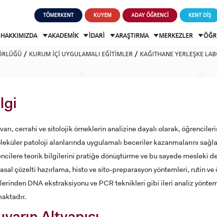
TÖMERKENT
KUYEM
ADAY ÖĞRENCİ
KENT DİŞ
HAKKIMIZDA
AKADEMİK
İDARİ
ARAŞTIRMA
MERKEZLER
ÖĞR
ÖRLÜĞÜ
KURUM İÇİ UYGULAMALI EĞİTİMLER
KAĞITHANE YERLEŞKE LA
lgi
arı, cerrahi ve sitolojik örneklerin analizine dayalı olarak, öğrenciler
eküler patoloji alanlarında uygulamalı beceriler kazanmalarını sağla
encilere teorik bilgilerini pratiğe dönüştürme ve bu sayede mesleki
asal çözelti hazırlama, histo ve sito-preparasyon yöntemleri, rutin ve
rinden DNA ekstraksiyonu ve PCR teknikleri gibi ileri analiz yöntem
maktadır.