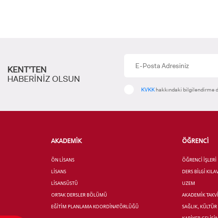
YATAY
KENT’TEN
HABERİNİZ OLSUN
KVKK
hakkındaki bilgilendirme d
AKADEMİK
ÖĞRENCİ
ÖN LİSANS
ÖĞRENCİ İŞLERİ
LİSANS
DERS BİLGİ KIL
LİSANSÜSTÜ
UZEM
ORTAK DERSLER BÖLÜMÜ
AKADEMİK TAKV
EĞİTİM PLANLAMA KOORDİNATÖRLÜĞÜ
SAĞLIK, KÜLTÜ