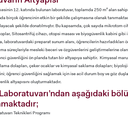
varın Altyapısı
esinin 12. katında bulunan laboratuvar, toplamda 250 m² alan sahip ol
da birçok öğrencinin etkin bir şekilde çalışmasına olanak tanımakta
şılayacak şekilde donatılmıştır. Bu kapsamda, çok sayıda mikrotom c
oplar, Sitosantrifüj cihazı, otopsi masası ve biyogüvenlik kabini gibi i
a, laboratuvardaki preparat sunum alanı, öğrencilerin hazırladıkları 
alma süreçleriyle mesleki beceri ve özgüvenlerini geliştirmelerine olan
nci güvenliğini ön planda tutan bir altyapıya sahiptir. Kimyasal maruz
ADAY ÖĞRENCİ
ama dolapları, çeker ocaklar ve kimyasal saklama dolapları; biyoloj
ni; öğrenci güvenliğini sağlamak için ise acil durum boy ve göz duşla
enlik altyapısını oluşturmaktadır.
 Laboratuvarı’ndan aşağıdaki bö
RNATIONAL
LİSANSÜSTÜ EĞİTİM
ÖNLİSANS ve
nmaktadır;
ENT
ENSTİTÜSÜ
LİSANS ADAY ÖĞ
ADAYLARI
atuvarı Teknikleri Programı