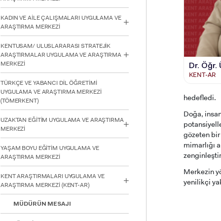
için
Control-
KADIN VE AİLE ÇALIŞMALARI UYGULAMA VE
F10'a
ARAŞTIRMA MERKEZİ
basın.
KENTUSAM/ ULUSLARARASI STRATEJİK
ARAŞTIRMALAR UYGULAMA VE ARAŞTIRMA
MERKEZİ
Dr. Öğr.
KENT-AR
TÜRKÇE VE YABANCI DİL ÖĞRETİMİ
UYGULAMA VE ARAŞTIRMA MERKEZİ
hedefledi.
(TÖMERKENT)
Doğa, insan
UZAKTAN EĞİTİM UYGULAMA VE ARAŞTIRMA
potansiyelle
MERKEZİ
gözeten bir
mimarlığı al
YAŞAM BOYU EĞİTİM UYGULAMA VE
zenginleşti
ARAŞTIRMA MERKEZİ
Merkezin yö
KENT ARAŞTIRMALARI UYGULAMA VE
yenilikçi ya
ARAŞTIRMA MERKEZİ (KENT-AR)
MÜDÜRÜN MESAJI