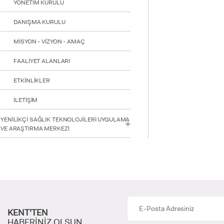
YÖNETİM KURULU
DANIŞMA KURULU
MİSYON - VİZYON - AMAÇ
INTE
STUD
FAALİYET ALANLARI
ETKİNLİKLER
İLETİŞİM
YENİLİKÇİ SAĞLIK TEKNOLOJİLERİ UYGULAMA
VE ARAŞTIRMA MERKEZİ
YATAY
KENT’TEN
HABERİNİZ OLSUN