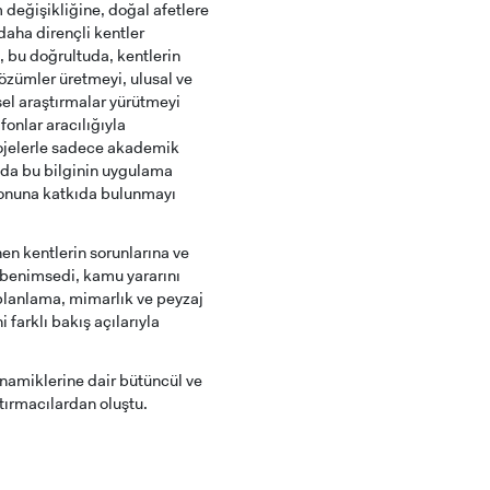
değişikliğine, doğal afetlere
daha dirençli kentler
, bu doğrultuda, kentlerin
çözümler üretmeyi, ulusal ve
msel araştırmalar yürütmeyi
fonlar aracılığıyla
rojelerle sadece akademik
nda bu bilginin uygulama
yonuna katkıda bulunmayı
nen kentlerin sorunlarına ve
ni benimsedi, kamu yararını
 planlama, mimarlık ve peyzaj
 farklı bakış açılarıyla
namiklerine dair bütüncül ve
ştırmacılardan oluştu.