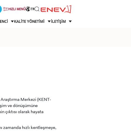
HIZLI MENÜ
TR
ENCİ
KALİTE YÖNETİMİ
İLETİŞİM
e Araştırma Merkezi (KENT-
elişim ve dönüşümüne
in çıktısı olarak hayata
ynı zamanda hızlı kentleşmeye,