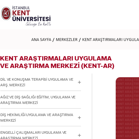
Lütfen
dikkat:
Bu
web
sitesi
bir
erişilebilirlik
ANA SAYFA
MERKEZLER
KENT ARAŞTIRMALARI UYGULA
sistemi
içerir.
Web
KENT ARAŞTIRMALARI UYGULAMA
sitesini,
ekran
VE ARAŞTIRMA MERKEZİ (KENT-AR)
okuyucu
kullanan
DİL VE KONUŞMA TERAPİSİ UYGULAMA VE
görme
ARŞ. MERKEZİ
engellilere
göre
AĞIZ VE DİŞ SAĞLIĞI EĞİTİM, UYGULAMA VE
ayarlamak
ARAŞTIRMA MERKEZİ
için
Control-
F11'e
DİŞ HEKİMLİĞİ UYGULAMA VE ARAŞTIRMA
basın;
MERKEZİ
Erişilebilirlik
menüsünü
ENGELLİ ÇALIŞMALARI UYGULAMA VE
açmak
ARAŞTIRMA MERKEZİ