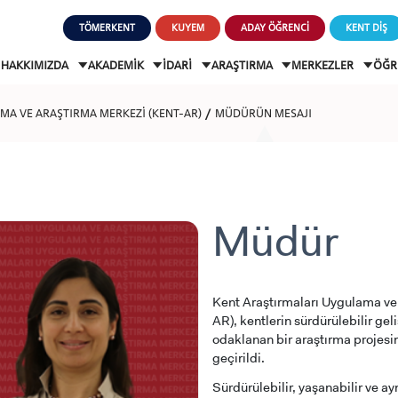
TÖMERKENT
KUYEM
ADAY ÖĞRENCİ
KENT DİŞ
HAKKIMIZDA
AKADEMİK
İDARİ
ARAŞTIRMA
MERKEZLER
ÖĞR
MA VE ARAŞTIRMA MERKEZİ (KENT-AR)
MÜDÜRÜN MESAJI
Müdür
Kent Araştırmaları Uygulama v
AR), kentlerin sürdürülebilir g
odaklanan bir araştırma projesin
geçirildi.
Sürdürülebilir, yaşanabilir ve a