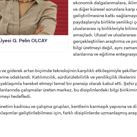
ekonomik dalgalanmalara, iklim 
ve diğer küresel sorunlara karşı 
geliştirilmesine katkı sağlamayı
paydaşlarıyla birlikte yenilikçi 
uluslararası iş birlikleriyle bili
amaçladı. Ulusal ve uluslararası 
gerçekleştirilen araştırma ve p
 Üyesi G. Pelin OLCAY
bilgi üretmeyi değil, aynı zama
alanlarına ve eğitime entegras
 ve giderek artan biçimde teknolojinin karşılıklı etkileşimiyle şekille
rine odaklandı. Katılımcılık, sürdürülebilirlik ve yenilikçilik ilkeleri
 yaklaşımla hareket etmeyi temel bir prensip olarak kabul etti. Şehir
anlarında çalışmalar üreten merkez, bu disiplinlerdeki bilgi birikimini
rmeyi hedefledi.
netim kadrosu ve çalışma grupları, kentlerin karmaşık yapısına ve di
klaşımlar geliştirilebilmesi için, farklı disiplinlerde uzmanlaşmış ara
ADAY ÖĞRENCİ