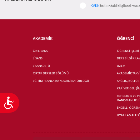
KVKK
hakkındaki bilgilendirme d
AKADEMİK
ÖĞRENCİ
ÖN LİSANS
ÖĞRENCİ İŞLERİ
LİSANS
DERS BİLGİ KIL
LİSANSÜSTÜ
UZEM
ORTAK DERSLER BÖLÜMÜ
AKADEMİK TAKV
EĞİTİM PLANLAMA KOORDİNATÖRLÜĞÜ
SAĞLIK, KÜLTÜ
KARİYER GELİŞİ
REHBERLİK VE P
Ulaşılabilirlik
DANIŞMANLIK B
ENGELLİ ÖĞRENC
UYGULAMALI EĞ