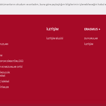
okümanlarını okudum ve anladım, buna göre paylaştığım bilgilerimin işlenebileceğini kabul 
İLETİŞİM
ERASMUS +
İLETİŞİM BİLGİSİ
DUYURULAR
AVUZLARI
İLETİŞİM
İM
R SPOR DİREKTÖRLÜĞÜ
M VE MEZUNLAR OFİSİ
SİKOLOJİK
İRİMİ
İ BİRİMİ
İTİMLER