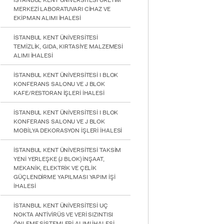
İSTANBUL KENT ÜNİVERSİTESİ ÜRETİM
MERKEZİ LABORATUVARI CİHAZ VE
EKİPMAN ALIMI İHALESİ
İSTANBUL KENT ÜNİVERSİTESİ
TEMİZLİK, GIDA, KIRTASİYE MALZEMESİ
ALIMI İHALESİ
İSTANBUL KENT ÜNİVERSİTESİ I BLOK
KONFERANS SALONU VE J BLOK
KAFE/RESTORAN İŞLERİ İHALESİ
İSTANBUL KENT ÜNİVERSİTESİ I BLOK
KONFERANS SALONU VE J BLOK
MOBİLYA DEKORASYON İŞLERİ İHALESİ
İSTANBUL KENT ÜNİVERSİTESİ TAKSİM
YENİ YERLEŞKE (J BLOK) İNŞAAT,
MEKANİK, ELEKTRİK VE ÇELİK
GÜÇLENDİRME YAPILMASI YAPIM İŞİ
İHALESİ
İSTANBUL KENT ÜNİVERSİTESİ UÇ
INTE
NOKTA ANTİVİRÜS VE VERİ SIZINTISI
STUD
ÖNLEME SİSTEMLERİ ALIMI İHALESİ