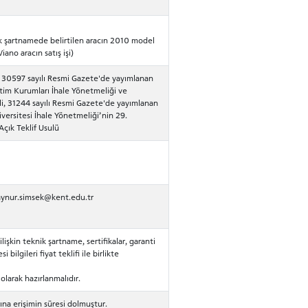
ik şartnamede belirtilen aracın 2010 model
no aracın satış işi)
i, 30597 sayılı Resmi Gazete'de yayımlanan
tim Kurumları İhale Yönetmeliği ve
li, 31244 sayılı Resmi Gazete'de yayımlanan
versitesi İhale Yönetmeliği’nin 29.
çık Teklif Usulü
aynur.simsek@kent.edu.tr
lişkin teknik şartname, sertifikalar, garanti
i bilgileri fiyat teklifi ile birlikte
 olarak hazırlanmalıdır.
na erişimin süresi dolmuştur.