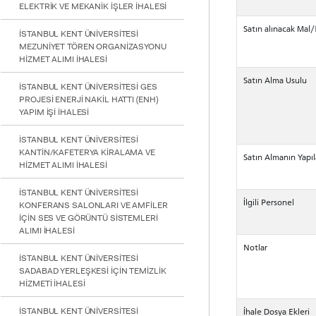
ELEKTRİK VE MEKANİK İŞLER İHALESİ
için
Control-
Satın alınacak Mal
F10'a
İSTANBUL KENT ÜNİVERSİTESİ
basın.
MEZUNİYET TÖREN ORGANİZASYONU
HİZMET ALIMI İHALESİ
Satın Alma Usulu
İSTANBUL KENT ÜNİVERSİTESİ GES
PROJESİ ENERJİ NAKİL HATTI (ENH)
YAPIM İŞİ İHALESİ
İSTANBUL KENT ÜNİVERSİTESİ
KANTİN/KAFETERYA KİRALAMA VE
Satın Almanın Yapıl
HİZMET ALIMI İHALESİ
İSTANBUL KENT ÜNİVERSİTESİ
İlgili Personel
KONFERANS SALONLARI VE AMFİLER
İÇİN SES VE GÖRÜNTÜ SİSTEMLERİ
ALIMI İHALESİ
Notlar
İSTANBUL KENT ÜNİVERSİTESİ
SADABAD YERLEŞKESİ İÇİN TEMİZLİK
HİZMETİ İHALESİ
İSTANBUL KENT ÜNİVERSİTESİ
İhale Dosya Ekleri