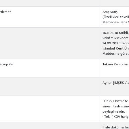
/Hizmet
Araç Satışı
(Özellikleri tekn
Mercedes-Benz Via
16.11.2018 tarihl
Vakıf Yükseköğre
14.09.2020 tarih
İstanbul Kent Üni
Maddesine göre A
acağı Yer
Taksim Kampüsü
Aynur ŞİMŞEK /
· Ürün / hizmete i
süresi, teslim süres
paylaşılmalıdır.
· Teklif KDV hariç
İhale dokümanları