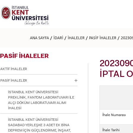
Lütfen
dikkat:
Bu
web
sitesi
bir
erişilebilirlik
ANA SAYFA
İDARİ
İHALELER
PASİF İHALELER
202309
sistemi
içerir.
Web
PASİF İHALELER
sitesini,
ekran
20230900
okuyucu
AKTİF İHALELER
kullanan
İPTAL 
görme
PASİF İHALELER
engellilere
göre
İSTANBUL KENT ÜNİVERSİTESİ
ayarlamak
PREKLİNİK, FANTOM LABORATUVARI İLE
için
ALÇI DÖKÜM LABORATUVARI ALIMI
Control-
İHALESİ
F11'e
İhale Numarası
basın;
İSTANBUL KENT ÜNİVERSİTESİ
Erişilebilirlik
SADABAD YERLEŞKE 3 ADET EK BİNA
menüsünü
İhale Tarihi
DEPREM İÇİN GÜÇLENDİRME, İNŞAAT,
açmak