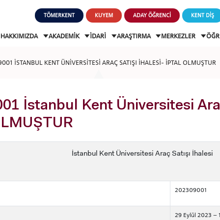
TÖMERKENT
KUYEM
ADAY ÖĞRENCİ
KENT DİŞ
HAKKIMIZDA
AKADEMİK
İDARİ
ARAŞTIRMA
MERKEZLER
ÖĞR
001 İSTANBUL KENT ÜNİVERSİTESİ ARAÇ SATIŞI İHALESİ- İPTAL OLMUŞTUR
1 İstanbul Kent Üniversitesi Araç
OLMUŞTUR
İstanbul Kent Üniversitesi Araç Satışı İhalesi
202309001
29 Eylül 2023 – 