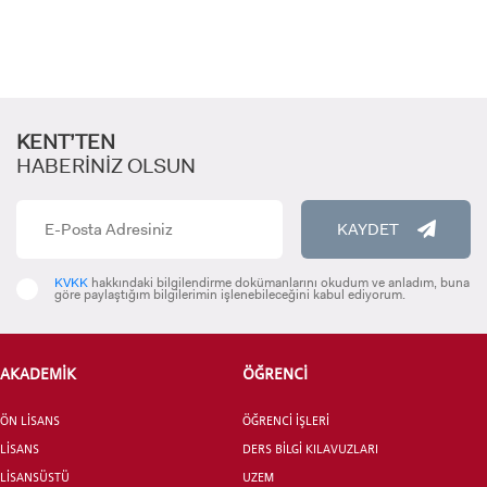
YATAY GEÇİŞ
KENT’TEN
HABERİNİZ OLSUN
KAYDET
KVKK
hakkındaki bilgilendirme dokümanlarını okudum ve anladım, buna
göre paylaştığım bilgilerimin işlenebileceğini kabul ediyorum.
AKADEMİK
ÖĞRENCİ
ÖN LİSANS
ÖĞRENCİ İŞLERİ
LİSANS
DERS BİLGİ KILAVUZLARI
LİSANSÜSTÜ
UZEM