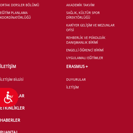
ORTAK DERSLER BÖLÜMÜ
AKADEMİK TAKVİM
EĞİTİM PLANLAMA
SAĞLIK, KÜLTÜR SPOR
KOORDİNATÖRLÜĞÜ
DİREKTÖRLÜĞÜ
KARİYER GELİŞİM VE MEZUNLAR
OFİSİ
REHBERLİK VE PSİKOLOJİK
DANIŞMANLIK BİRİMİ
ENGELLİ ÖĞRENCİ BİRİMİ
UYGULAMALI EĞİTİMLER
İLETİŞİM
ERASMUS +
İLETİŞİM BİLGİSİ
DUYURULAR
İLETİŞİM
Ulaşılabilirlik
DUYURULAR
ETKİNLİKLER
HABERLER
PUANTAJ