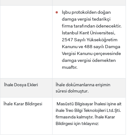
İşbu protokolden doğan
damga vergisi tedarikçi
firma tarafından ödenecektir.
İstanbul Kent Üniversitesi,
2547 Sayılı Yükseköğretim
INTERNATIONAL
Kanunu ve 488 sayılı Damga
STUDENT
Vergisi Kanunu çerçevesinde
damga vergisi ödemekten
muaftır.
İhale Dosya Ekleri
İhale dokümanlarına erişimin
LİSANSÜSTÜ EĞİTİM ENSTİTÜSÜ
süresi dolmuştur.
ADAYLARI
Masüstü Bilgisayar İhalesi işine ait
İhale Karar Bildirgesi
ihale Treo Bilgi Teknolojileri Ltd.Şti.
firmasında kalmıştır. İhale Karar
Bildirgesi için tıklayınız:
ÖNLİSANS ve
LİSANS ADAY ÖĞRENCİ