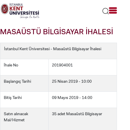
Lütfen
dikkat:
Bu
web
sitesi
MASAÜSTÜ BİLGİSAYAR İHALESİ
bir
erişilebilirlik
sistemi
İstanbul Kent Üniversitesi - Masaüstü Bilgisayar İhalesi
içerir.
İhale No
201904001
Başlangıç Tarihi
25 Nisan 2019 - 10:00
Bitiş Tarihi
09 Mayıs 2019 - 14:00
Satın alınacak
35 adet Masaüstü Bilgisayar
Mal/Hizmet