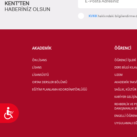
KENT’TEN
YATAY
HABERİNİZ OLSUN
KVKK
hakkındaki bilgilendirme d
AKADEMİK
ÖĞRENCİ
ÖN LİSANS
ÖĞRENCİ İŞLERİ
LİSANS
DERS BİLGİ KIL
LİSANSÜSTÜ
UZEM
ORTAK DERSLER BÖLÜMÜ
AKADEMİK TAKV
EĞİTİM PLANLAMA KOORDİNATÖRLÜĞÜ
SAĞLIK, KÜLTÜ
KARİYER GELİŞİ
REHBERLİK VE P
DANIŞMANLIK B
Ulaşılabilirlik
ENGELLİ ÖĞRENC
UYGULAMALI EĞ