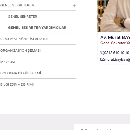
için
GENEL SEKRETERLİK
Control-
F10'a
GENEL SEKRETER
basın.
GENEL SEKRETER YARDIMCILARI
Av. Murat BA
SENATO VE YÖNETİM KURULU
Genel Sekreter Ya
ORGANİZASYON ŞEMASI
0212 610 10 10
murat.baybali@
MEVZUAT
BOLOGNA BİLGİ SİSTEMİ
INTE
BİLGİ EDİNME BİRİMİ
STUD