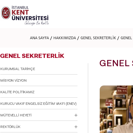
Lütfen
dikkat:
Bu
web
sitesi
bir
erişilebilirlik
ANA SAYFA
HAKKIMIZDA
GENEL SEKRETERLİK
GENEL
sistemi
içerir.
Web
GENEL SEKRETERLİK
sitesini,
ekran
GENEL 
okuyucu
KURUMSAL TARİHÇE
kullanan
görme
MİSYON VİZYON
engellilere
göre
KALİTE POLİTİKAMIZ
ayarlamak
için
KURUCU VAKIF ENGELSİZ EĞİTİM VAKFI (ENEV)
Control-
F11'e
basın;
MÜTEVELLİ HEYETİ
Erişilebilirlik
menüsünü
REKTÖRLÜK
açmak