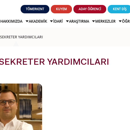
TÖMERKENT
KUYEM
ADAY ÖĞRENCİ
KENT DİŞ
HAKKIMIZDA
AKADEMİK
İDARİ
ARAŞTIRMA
MERKEZLER
ÖĞR
 SEKRETER YARDIMCILARI
SEKRETER YARDIMCILARI