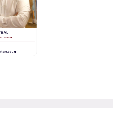
YBALI
rdımcısı
ADAY ÖĞRENCİ
kent.edu.tr
RNATIONAL
LİSANSÜSTÜ EĞİTİM
ÖNLİSANS ve
ENT
ENSTİTÜSÜ
LİSANS ADAY ÖĞ
ADAYLARI