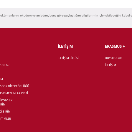
 GEÇİŞ
okümanlarını okudum ve anladım, buna göre paylaştığım bilgilerimin işlenebileceğini kabul 
İLETİŞİM
ERASMUS +
İLETİŞİM BİLGİSİ
DUYURULAR
AVUZLARI
İLETİŞİM
İM
R SPOR DİREKTÖRLÜĞÜ
M VE MEZUNLAR OFİSİ
SİKOLOJİK
İRİMİ
İ BİRİMİ
İTİMLER