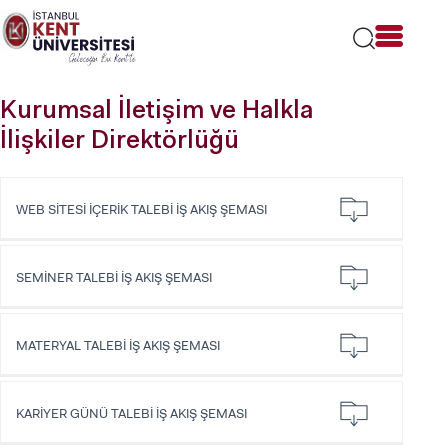
Lütfen
dikkat:
Bu
web
sitesi
Kurumsal İletişim ve Halkla
bir
erişilebilirlik
İlişkiler Direktörlüğü
sistemi
içerir.
WEB SİTESİ İÇERİK TALEBİ İŞ AKIŞ ŞEMASI
SEMİNER TALEBİ İŞ AKIŞ ŞEMASI
MATERYAL TALEBİ İŞ AKIŞ ŞEMASI
KARİYER GÜNÜ TALEBİ İŞ AKIŞ ŞEMASI