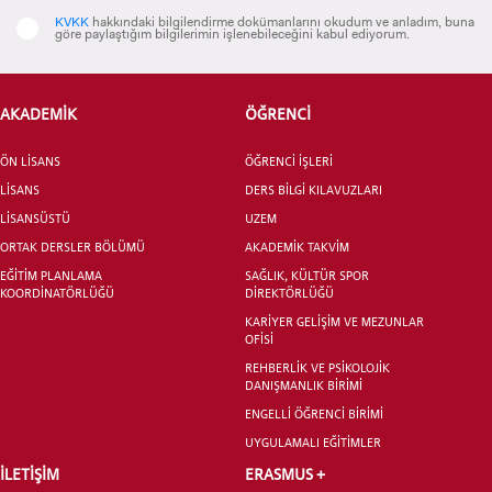
INTERNATIONAL
KVKK
hakkındaki bilgilendirme dokümanlarını okudum ve anladım, buna
STUDENT
göre paylaştığım bilgilerimin işlenebileceğini kabul ediyorum.
AKADEMİK
ÖĞRENCİ
ÖN LİSANS
ÖĞRENCİ İŞLERİ
LİSANSÜSTÜ EĞİTİM ENSTİTÜSÜ
ADAYLARI
LİSANS
DERS BİLGİ KILAVUZLARI
LİSANSÜSTÜ
UZEM
ORTAK DERSLER BÖLÜMÜ
AKADEMİK TAKVİM
EĞİTİM PLANLAMA
SAĞLIK, KÜLTÜR SPOR
KOORDİNATÖRLÜĞÜ
DİREKTÖRLÜĞÜ
ÖNLİSANS ve
KARİYER GELİŞİM VE MEZUNLAR
OFİSİ
LİSANS ADAY ÖĞRENCİ
REHBERLİK VE PSİKOLOJİK
DANIŞMANLIK BİRİMİ
ENGELLİ ÖĞRENCİ BİRİMİ
UYGULAMALI EĞİTİMLER
İLETİŞİM
ERASMUS +