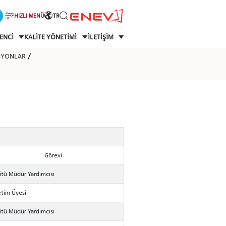
HIZLI MENÜ
TR
ENCİ
KALİTE YÖNETİMİ
İLETİŞİM
SYONLAR
Görevi
itü Müdür Yardımcısı
tim Üyesi
itü Müdür Yardımcısı