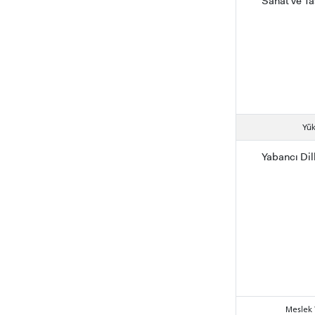
Sanat ve Ta
Yü
Yabancı Dil
INTE
STUD
Meslek