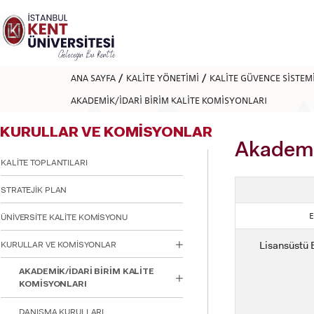
Lütfen
dikkat:
Bu
web
sitesi
bir
ANA SAYFA
KALİTE YÖNETİMİ
KALİTE GÜVENCE SİSTEM
erişilebilirlik
sistemi
AKADEMİK/İDARİ BİRİM KALİTE KOMİSYONLARI
içerir.
Web
KURULLAR VE KOMİSYONLAR
sitesini,
ekran
Akademik
okuyucu
KALİTE TOPLANTILARI
kullanan
görme
STRATEJİK PLAN
engellilere
göre
E
ÜNİVERSİTE KALİTE KOMİSYONU
ayarlamak
için
Lisansüstü 
KURULLAR VE KOMİSYONLAR
Control-
F11'e
basın;
AKADEMİK/İDARİ BİRİM KALİTE
Erişilebilirlik
KOMİSYONLARI
menüsünü
açmak
DANIŞMA KURULLARI