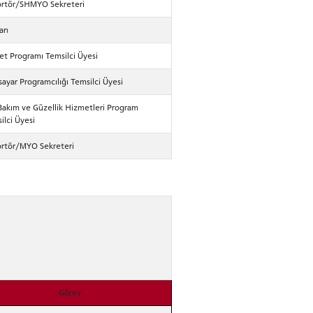
rtör/SHMYO Sekreteri
an
et Programı Temsilci Üyesi
isayar Programcılığı Temsilci Üyesi
Bakım ve Güzellik Hizmetleri Program
ilci Üyesi
rtör/MYO Sekreteri
Görev