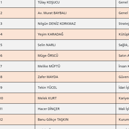
1
Tülay KOŞUCU
Genel 
2
Av. Murat BAYBALI
Genel 
3
Nilgün DENİZ KORKMAZ
Strate
4
Yeşim KARADAĞ
Kütüp
5
Selin NARLI
Sağlık
6
Müge ÖRSCÜ
Satın 
7
Melike MÜFTÜ
İnsan 
8
Zafer MAYDA
Güvenl
9
Tekin YÜCEL
İdari 
10
Melek KURT
Kariye
11
Hacer DİNÇER
Mali İş
12
Banu Gökçe TAŞKIN
Kurumsa