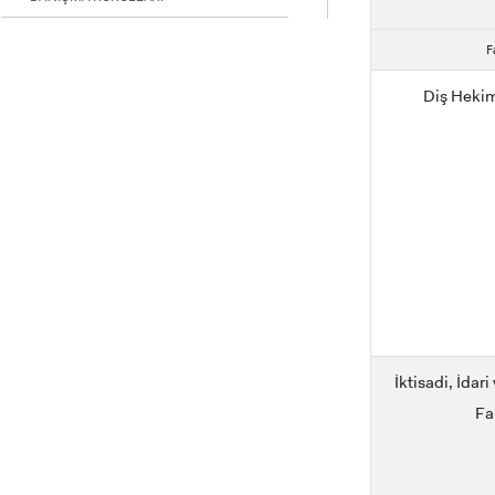
için
Control-
F
F10'a
basın.
Diş Hekim
İktisadi, İdari
Fa