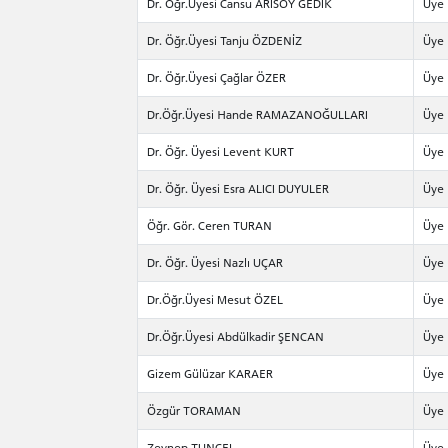
Dr. Öğr.Üyesi Cansu ARISOY GEDİK
Üye
Dr. Öğr.Üyesi Tanju ÖZDENİZ
Üye
Dr. Öğr.Üyesi Çağlar ÖZER
Üye
Dr.Öğr.Üyesi Hande RAMAZANOĞULLARI
Üye
Dr. Öğr. Üyesi Levent KURT
Üye
Dr. Öğr. Üyesi Esra ALICI DUYULER
Üye
Öğr. Gör. Ceren TURAN
Üye
Dr. Öğr. Üyesi Nazlı UÇAR
Üye
Dr.Öğr.Üyesi Mesut ÖZEL
Üye
Dr.Öğr.Üyesi Abdülkadir ŞENCAN
Üye
Gizem Gülüzar KARAER
Üye
Özgür TORAMAN
Üye
Zeynep TUNCEL
Üye