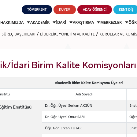
TÖMERKENT
KUYEM
ADAY ÖĞRENCİ
KENT DİŞ
HAKKIMIZDA
AKADEMİK
İDARİ
ARAŞTIRMA
MERKEZLER
ÖĞR
İ SÜREÇ BAŞLIKLARI
LİDERLİK, YÖNETİM VE KALİTE
KURULLAR VE KOMİ
/İdari Birim Kalite Komisyonları
Akademik Birim Kalite Komisyonu Üyeleri
nstitü
Adı Soyadı
Dr. Öğr. Üyesi Serkan AKGÜN
Enst
Eğitim Enstitüsü
Dr. Öğr. Üyesi Onur SARI
Öğre
Öğr. Gör. Ercan TUTAR
Enst