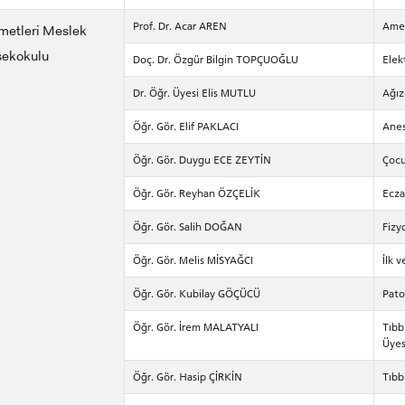
ADAYLARI
Prof. Dr. Acar AREN
Amel
metleri Meslek
sekokulu
Doç. Dr. Özgür Bilgin TOPÇUOĞLU
Elek
Dr. Öğr. Üyesi Elis MUTLU
Ağız
Öğr. Gör. Elif PAKLACI
Anes
 GEÇİŞ
Öğr. Gör. Duygu ECE ZEYTİN
Çocu
Öğr. Gör. Reyhan ÖZÇELİK
Ecza
Öğr. Gör. Salih DOĞAN
Fizy
Öğr. Gör. Melis MİSYAĞCI
İlk 
Öğr. Gör. Kubilay GÖÇÜCÜ
Pato
Öğr. Gör. İrem MALATYALI
Tıbb
Üyes
Öğr. Gör. Hasip ÇİRKİN
Tıbb