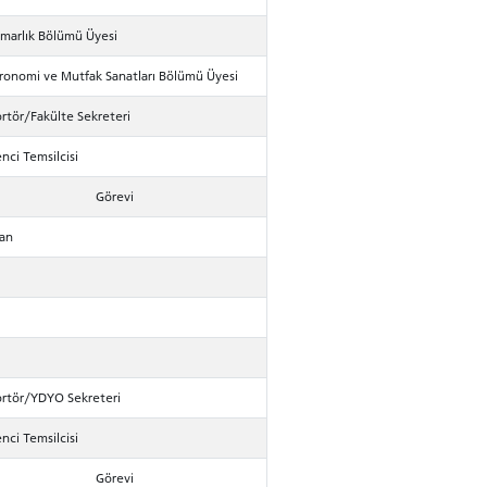
imarlık Bölümü Üyesi
ronomi ve Mutfak Sanatları Bölümü Üyesi
rtör/Fakülte Sekreteri
nci Temsilcisi
Görevi
an
rtör/YDYO Sekreteri
nci Temsilcisi
RENCİ
Görevi