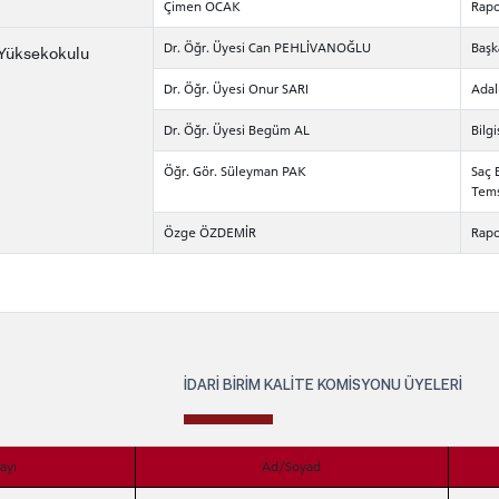
Çimen OCAK
Rapo
Dr. Öğr. Üyesi Can PEHLİVANOĞLU
Başk
Yüksekokulu
Dr. Öğr. Üyesi Onur SARI
Adal
Dr. Öğr. Üyesi Begüm AL
Bilg
Öğr. Gör. Süleyman PAK
Saç 
Tems
Özge ÖZDEMİR
Rapo
İDARİ BİRİM KALİTE KOMİSYONU ÜYELERİ
ayı
Ad/Soyad