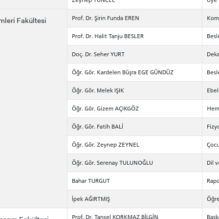
Prof. Dr. Şirin Funda EREN
Komi
mleri Fakültesi
Prof. Dr. Halit Tanju BESLER
Besl
Doç. Dr. Seher YURT
Deka
Öğr. Gör. Kardelen Büşra EGE GÜNDÜZ
Besl
Öğr. Gör. Melek IŞIK
Ebel
Öğr. Gör. Gizem AÇIKGÖZ
Hemş
Öğr. Gör. Fatih BALİ
Fizy
Öğr. Gör. Zeynep ZEYNEL
Çocu
Öğr. Gör. Serenay TULUNOĞLU
Dil 
Bahar TURGUT
Rapo
İpek AĞIRTMIŞ
Öğre
Prof. Dr. Tansel KORKMAZ BİLGİN
Başk