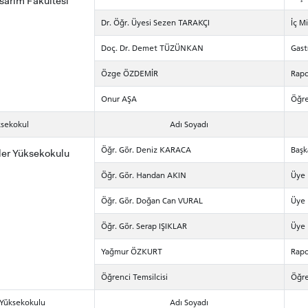
sarım Fakültesi
Dr. Öğr. Üyesi Sezen TARAKÇI
İç M
Doç. Dr. Demet TÜZÜNKAN
Gast
Özge ÖZDEMİR
Rapo
Onur AŞA
Öğre
ksekokul
Adı Soyadı
Öğr. Gör. Deniz KARACA
Başk
ler Yüksekokulu
Öğr. Gör. Handan AKIN
Üye
ADAY ÖĞRENCİ
Öğr. Gör. Doğan Can VURAL
Üye
Öğr. Gör. Serap IŞIKLAR
Üye
Yağmur ÖZKURT
Rapo
Öğrenci Temsilcisi
Öğre
RNATIONAL
LİSANSÜSTÜ EĞİTİM
ÖNLİSANS ve
ENT
ENSTİTÜSÜ
LİSANS ADAY ÖĞ
 Yüksekokulu
Adı Soyadı