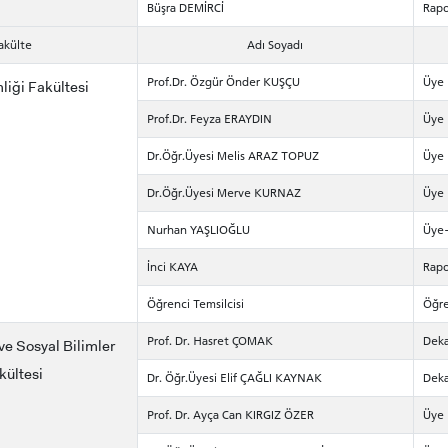
Büşra DEMİRCİ
Rapo
akülte
Adı Soyadı
Prof.Dr. Özgür Önder KUŞÇU
Üye
liği Fakültesi
Prof.Dr. Feyza ERAYDIN
Üye
Dr.Öğr.Üyesi Melis ARAZ TOPUZ
Üye
Dr.Öğr.Üyesi Merve KURNAZ
Üye
Nurhan YAŞLIOĞLU
Üye-
İnci KAYA
Rapo
Öğrenci Temsilcisi
Öğre
Prof. Dr. Hasret ÇOMAK
Deka
 ve Sosyal Bilimler
kültesi
Dr. Öğr.Üyesi Elif ÇAĞLI KAYNAK
Deka
Prof. Dr. Ayça Can KIRGIZ ÖZER
Üye