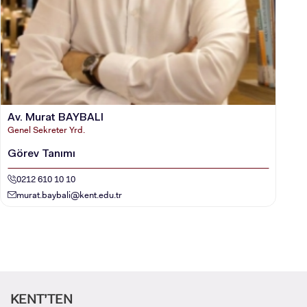
Av. Murat BAYBALI
Genel Sekreter Yrd.
Görev Tanımı
0212 610 10 10
murat.baybali@kent.edu.tr
ADAY ÖĞRENCİ
KENT’TEN