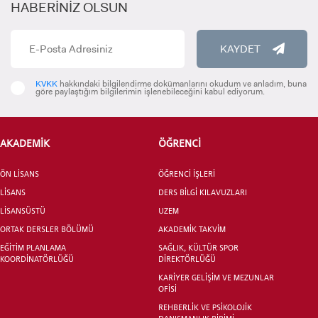
HABERİNİZ OLSUN
INTERNATIONAL
KAYDET
STUDENT
KVKK
hakkındaki bilgilendirme dokümanlarını okudum ve anladım, buna
göre paylaştığım bilgilerimin işlenebileceğini kabul ediyorum.
AKADEMİK
ÖĞRENCİ
LİSANSÜSTÜ EĞİTİM ENSTİTÜSÜ
ADAYLARI
ÖN LİSANS
ÖĞRENCİ İŞLERİ
LİSANS
DERS BİLGİ KILAVUZLARI
LİSANSÜSTÜ
UZEM
ORTAK DERSLER BÖLÜMÜ
AKADEMİK TAKVİM
ÖNLİSANS ve
EĞİTİM PLANLAMA
SAĞLIK, KÜLTÜR SPOR
LİSANS ADAY ÖĞRENCİ
KOORDİNATÖRLÜĞÜ
DİREKTÖRLÜĞÜ
KARİYER GELİŞİM VE MEZUNLAR
OFİSİ
REHBERLİK VE PSİKOLOJİK