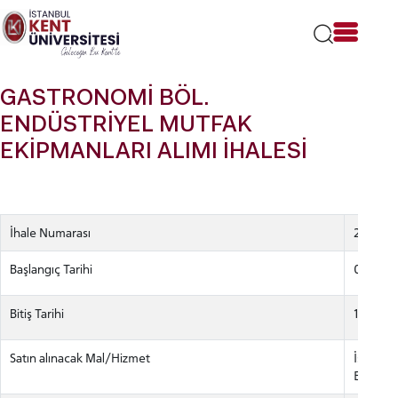
Lütfen
dikkat:
Bu
web
sitesi
GASTRONOMİ BÖL.
bir
erişilebilirlik
ENDÜSTRİYEL MUTFAK
sistemi
EKİPMANLARI ALIMI İHALESİ
içerir.
İhale Numarası
201912
Başlangıç Tarihi
08 Aral
Bitiş Tarihi
16 Aralı
Satın alınacak Mal/Hizmet
İstanbu
Endüstri