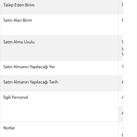
Talep Eden Birim
İnşaat v
Satın Alan Birim
Satınalm
Satın Alma Usulu
16.11.20
yayımla
Yönetme
Satın Almanın Yapılacağı Yer
Taksim
Satın Almanın Yapılacağı Tarih
Aralık 2
İlgili Personel
Aynur Ş
aynur.s
Notlar
· Ürün /
garanti s