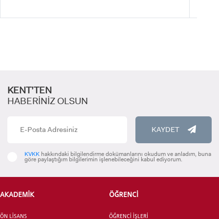
LİSANSÜSTÜ EĞİTİM ENSTİTÜSÜ
ADAYLARI
KENT’TEN
HABERİNİZ OLSUN
ÖNLİSANS ve
LİSANS ADAY ÖĞRENCİ
KAYDET
KVKK
hakkındaki bilgilendirme dokümanlarını okudum ve anladım, buna
göre paylaştığım bilgilerimin işlenebileceğini kabul ediyorum.
YATAY GEÇİŞ
AKADEMİK
ÖĞRENCİ
ÖN LİSANS
ÖĞRENCİ İŞLERİ