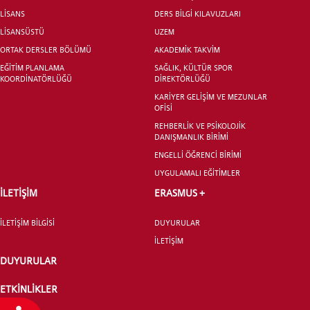
LİSANS
DERS BİLGİ KILAVUZLARI
LİSANSÜSTÜ
UZEM
ORTAK DERSLER BÖLÜMÜ
AKADEMİK TAKVİM
EĞİTİM PLANLAMA
SAĞLIK, KÜLTÜR SPOR
KOORDİNATÖRLÜĞÜ
DİREKTÖRLÜĞÜ
KARİYER GELİŞİM VE MEZUNLAR
OFİSİ
REHBERLİK VE PSİKOLOJİK
DANIŞMANLIK BİRİMİ
ENGELLİ ÖĞRENCİ BİRİMİ
UYGULAMALI EĞİTİMLER
İLETİŞİM
ERASMUS +
İLETİŞİM BİLGİSİ
DUYURULAR
İLETİŞİM
DUYURULAR
ETKİNLİKLER