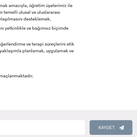
nmak amacıyla, öğretim üyelerimiz ile
im temelli ulusal ve uluslararası
paylaşılmasını desteklemek,
nı yetkinlikle ve bağımsız biçimde
RENCİ
ğerlendirme ve terapi süreçlerini etik
ül yaklaşımla planlamak, uygulamak ve
 amaçlanmaktadır.
KAYDET