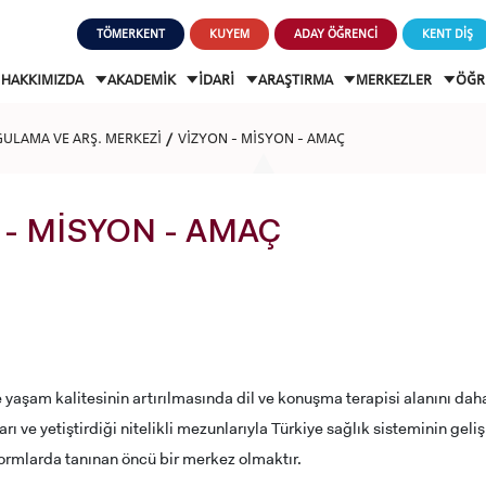
TÖMERKENT
KUYEM
ADAY ÖĞRENCİ
KENT DİŞ
HAKKIMIZDA
AKADEMİK
İDARİ
ARAŞTIRMA
MERKEZLER
ÖĞR
GULAMA VE ARŞ. MERKEZİ
VİZYON - MİSYON - AMAÇ
 - MİSYON - AMAÇ
 yaşam kalitesinin artırılmasında dil ve konuşma terapisi alanını dah
rı ve yetiştirdiği nitelikli mezunlarıyla Türkiye sağlık sisteminin geli
formlarda tanınan öncü bir merkez olmaktır.