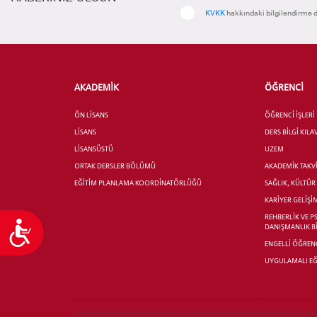
KVKK
hakkındaki bilgilendirme d
AKADEMİK
ÖĞRENCİ
ÖN LİSANS
ÖĞRENCİ İŞLERİ
LİSANS
DERS BİLGİ KIL
LİSANSÜSTÜ
UZEM
ORTAK DERSLER BÖLÜMÜ
AKADEMİK TAKV
EĞİTİM PLANLAMA KOORDİNATÖRLÜĞÜ
SAĞLIK, KÜLTÜ
KARİYER GELİŞİ
REHBERLİK VE P
Ulaşılabilirlik
DANIŞMANLIK B
ENGELLİ ÖĞRENC
UYGULAMALI EĞ