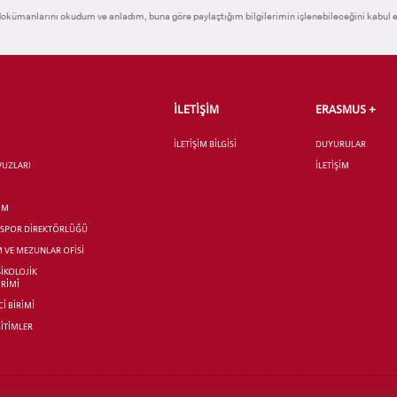
okümanlarını okudum ve anladım, buna göre paylaştığım bilgilerimin işlenebileceğini kabul 
İLETİŞİM
ERASMUS +
İLETİŞİM BİLGİSİ
DUYURULAR
AVUZLARI
İLETİŞİM
İM
R SPOR DİREKTÖRLÜĞÜ
M VE MEZUNLAR OFİSİ
SİKOLOJİK
İRİMİ
İ BİRİMİ
İTİMLER