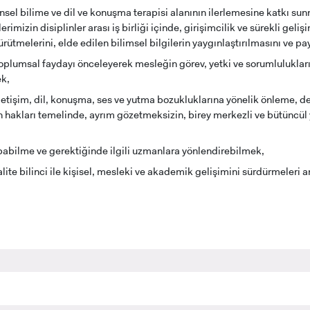
sel bilime ve dil ve konuşma terapisi alanının ilerlemesine katkı su
erimizin disiplinler arası iş birliği içinde, girişimcilik ve sürekli geliş
ürütmelerini, elde edilen bilimsel bilgilerin yaygınlaştırılmasını ve 
oplumsal faydayı önceleyerek mesleğin görev, yetki ve sorumlulukları
RNATIONAL
LİSANSÜSTÜ EĞİTİM
ÖNLİSANS ve
ek,
ENT
ENSTİTÜSÜ
LİSANS ADAY ÖĞ
ADAYLARI
letişim, dil, konuşma, ses ve yutma bozukluklarına yönelik önleme, de
an hakları temelinde, ayrım gözetmeksizin, birey merkezli ve bütünc
apabilme ve gerektiğinde ilgili uzmanlara yönlendirebilmek,
ite bilinci ile kişisel, mesleki ve akademik gelişimini sürdürmeleri
 GEÇİŞ