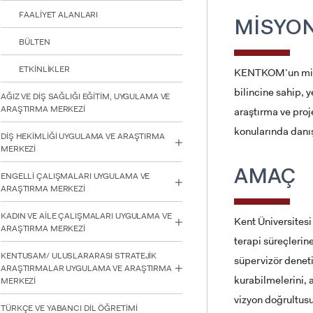
için
FAALİYET ALANLARI
Control-
MİSYO
F10'a
BÜLTEN
basın.
ETKİNLİKLER
KENTKOM’un misyo
bilincine sahip, 
AĞIZ VE DİŞ SAĞLIĞI EĞİTİM, UYGULAMA VE
ARAŞTIRMA MERKEZİ
araştırma ve proj
konularında danı
DİŞ HEKİMLİĞİ UYGULAMA VE ARAŞTIRMA
MERKEZİ
AMAÇ
ENGELLİ ÇALIŞMALARI UYGULAMA VE
ARAŞTIRMA MERKEZİ
KADIN VE AİLE ÇALIŞMALARI UYGULAMA VE
Kent Üniversitesi
ARAŞTIRMA MERKEZİ
terapi süreçlerin
KENTUSAM/ ULUSLARARASI STRATEJİK
süpervizör deneti
ARAŞTIRMALAR UYGULAMA VE ARAŞTIRMA
kurabilmelerini, 
MERKEZİ
vizyon doğrultus
TÜRKÇE VE YABANCI DİL ÖĞRETİMİ