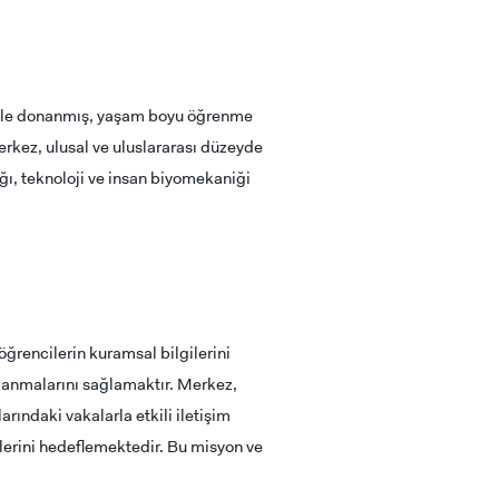
riyle donanmış, yaşam boyu öğrenme
erkez, ulusal ve uluslararası düzeyde
ğı, teknoloji ve insan biyomekaniği
ğrencilerin kuramsal bilgilerini
kazanmalarını sağlamaktır. Merkez,
rındaki vakalarla etkili iletişim
melerini hedeflemektedir. Bu misyon ve