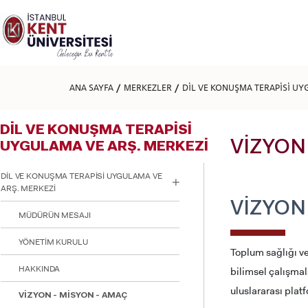
Lütfen
dikkat:
Bu
web
sitesi
bir
erişilebilirlik
ANA SAYFA
MERKEZLER
DİL VE KONUŞMA TERAPİSİ UY
sistemi
içerir.
Web
DİL VE KONUŞMA TERAPİSİ
sitesini,
ekran
VİZYON
UYGULAMA VE ARŞ. MERKEZİ
okuyucu
kullanan
DİL VE KONUŞMA TERAPİSİ UYGULAMA VE
görme
ARŞ. MERKEZİ
engellilere
göre
VİZYON
MÜDÜRÜN MESAJI
ayarlamak
için
Control-
YÖNETİM KURULU
Toplum sağlığı ve
F11'e
basın;
HAKKINDA
bilimsel çalışmala
Erişilebilirlik
uluslararası plat
menüsünü
VİZYON - MİSYON - AMAÇ
açmak