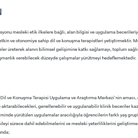
N
nu mesleki etik ilkelere bağlı, alan bilgisi ve uygulama becerile
yetkin ve otonomiye sahip dil ve konuşma terapistleri yetiştirmektir. M
eler üreterek alanın bilimsel gelişimine katkı sağlamayı, toplum sağlı
şmanlık verebilecek düzeyde çalışmalar yürütmeyi hedeflemektedir.
 Dil ve Konuşma Terapisi Uygulama ve Araştırma Merkezi’nin amacı, ö
e aktarabilecekleri, genellenebilir ve uygulanabilir klinik beceriler 
minde yürütülen uygulamalar aracılığıyla öğrencilerin farklı yaş grupla
aileyi sürece dahil edebilmelerini ve mesleki yeterliliklerini geliştir
ADAY ÖĞRENCİ
unda;