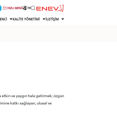
HIZLI MENÜ
TR
ENCİ
KALİTE YÖNETİMİ
İLETİŞİM
a etkin ve yaygın hale getirmek; özgün
şimine katkı sağlayan, ulusal ve