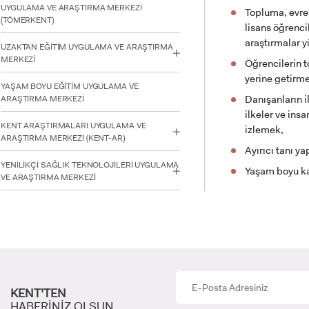
UYGULAMA VE ARAŞTIRMA MERKEZİ
Topluma, evren
(TÖMERKENT)
lisans öğrencil
araştırmalar y
UZAKTAN EĞİTİM UYGULAMA VE ARAŞTIRMA
MERKEZİ
Öğrencilerin t
INTE
yerine getirm
STUD
YAŞAM BOYU EĞİTİM UYGULAMA VE
Danışanların i
ARAŞTIRMA MERKEZİ
ilkeler ve ins
KENT ARAŞTIRMALARI UYGULAMA VE
izlemek,
ARAŞTIRMA MERKEZİ (KENT-AR)
Ayırıcı tanı y
YENİLİKÇİ SAĞLIK TEKNOLOJİLERİ UYGULAMA
Yaşam boyu kal
VE ARAŞTIRMA MERKEZİ
YATAY
KENT’TEN
HABERİNİZ OLSUN