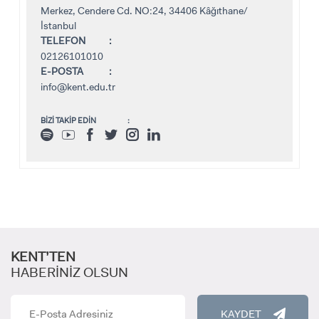
Merkez, Cendere Cd. NO:24, 34406 Kâğıthane/
INTERNATIONAL
İstanbul
STUDENT
TELEFON
02126101010
E-POSTA
info@kent.edu.tr
LİSANSÜSTÜ EĞİTİM ENSTİTÜSÜ
BİZİ TAKİP EDİN
ADAYLARI
ÖNLİSANS ve
LİSANS ADAY ÖĞRENCİ
KENT’TEN
HABERİNİZ OLSUN
KAYDET