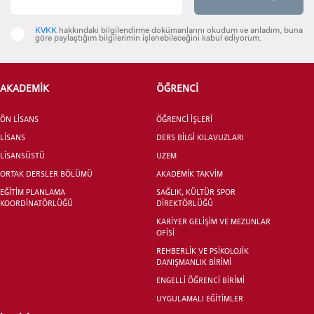
YATAY GEÇİŞ
KVKK
hakkındaki bilgilendirme dokümanlarını okudum ve anladım, buna
göre paylaştığım bilgilerimin işlenebileceğini kabul ediyorum.
AKADEMİK
ÖĞRENCİ
ÖN LİSANS
ÖĞRENCİ İŞLERİ
LİSANS
DERS BİLGİ KILAVUZLARI
LİSANSÜSTÜ
UZEM
ORTAK DERSLER BÖLÜMÜ
AKADEMİK TAKVİM
EĞİTİM PLANLAMA
SAĞLIK, KÜLTÜR SPOR
KOORDİNATÖRLÜĞÜ
DİREKTÖRLÜĞÜ
KARİYER GELİŞİM VE MEZUNLAR
OFİSİ
REHBERLİK VE PSİKOLOJİK
DANIŞMANLIK BİRİMİ
ENGELLİ ÖĞRENCİ BİRİMİ
UYGULAMALI EĞİTİMLER