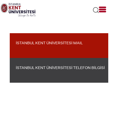
Lütfen
dikkat:
Bu
web
sitesi
bir
erişilebilirlik
sistemi
İSTANBUL KENT ÜNİVERSİTESİ MAIL
içerir.
İSTANBUL KENT ÜNİVERSİTESİ TELEFON BİLGİSİ