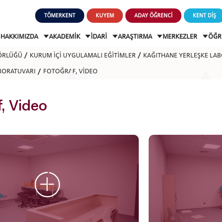
TÖMERKENT
KUYEM
ADAY ÖĞRENCİ
KENT DİŞ
HAKKIMIZDA
AKADEMİK
İDARİ
ARAŞTIRMA
MERKEZLER
ÖĞR
ÖRLÜĞÜ
KURUM İÇİ UYGULAMALI EĞİTİMLER
KAĞITHANE YERLEŞKE LA
ABORATUVARI
FOTOĞRAF, VİDEO
, Video