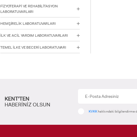
FİZYOTERAPİ VE REHABİLİTASYON
LABORATUVARLARI
INTE
STUD
HEMŞİRELİK LABORATUVARLARI
İLK VE ACİL YARDIM LABORATUVARLARI
TEMEL İLKE VE BECERİ LABORATUVARI
YATAY
KENT’TEN
HABERİNİZ OLSUN
KVKK
hakkındaki bilgilendirme d