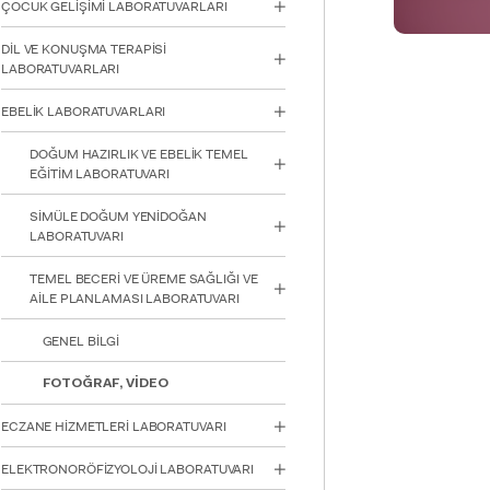
ÇOCUK GELİŞİMİ LABORATUVARLARI
için
Control-
DİL VE KONUŞMA TERAPİSİ
F10'a
LABORATUVARLARI
basın.
EBELİK LABORATUVARLARI
DOĞUM HAZIRLIK VE EBELİK TEMEL
EĞİTİM LABORATUVARI
SİMÜLE DOĞUM YENİDOĞAN
LABORATUVARI
TEMEL BECERİ VE ÜREME SAĞLIĞI VE
AİLE PLANLAMASI LABORATUVARI
GENEL BİLGİ
FOTOĞRAF, VİDEO
ECZANE HİZMETLERİ LABORATUVARI
ELEKTRONORÖFİZYOLOJİ LABORATUVARI