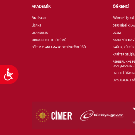
AKADEMİK
ÖĞRENCİ
ÖN LİSANS
ÖĞRENCİ İŞLERİ
LİSANS
DERS BİLGİ KIL
LİSANSÜSTÜ
UZEM
ORTAK DERSLER BÖLÜMÜ
AKADEMİK TAKV
EĞİTİM PLANLAMA KOORDİNATÖRLÜĞÜ
SAĞLIK, KÜLTÜ
KARİYER GELİŞİ
REHBERLİK VE P
DANIŞMANLIK B
Ulaşılabilirlik
ENGELLİ ÖĞRENC
UYGULAMALI EĞ