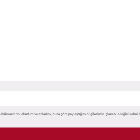
RNATIONAL
LİSANSÜSTÜ EĞİTİM
ÖNLİSANS ve
ENT
ENSTİTÜSÜ
LİSANS ADAY ÖĞ
ADAYLARI
 GEÇİŞ
okümanlarını okudum ve anladım, buna göre paylaştığım bilgilerimin işlenebileceğini kabul 