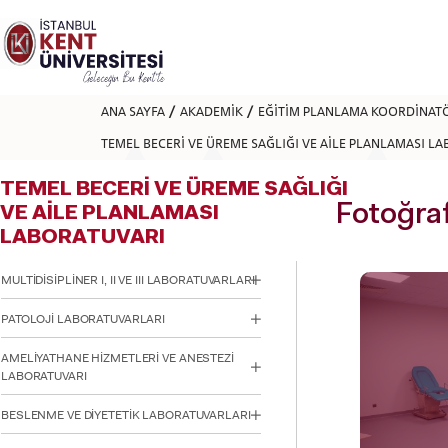
Lütfen
dikkat:
Bu
web
sitesi
bir
ANA SAYFA
AKADEMİK
EĞİTİM PLANLAMA KOORDİNAT
erişilebilirlik
sistemi
TEMEL BECERİ VE ÜREME SAĞLIĞI VE AİLE PLANLAMASI L
içerir.
Web
TEMEL BECERİ VE ÜREME SAĞLIĞI
sitesini,
ekran
Fotoğraf
VE AİLE PLANLAMASI
okuyucu
LABORATUVARI
kullanan
görme
engellilere
MULTİDİSİPLİNER I, II VE III LABORATUVARLARI
göre
ayarlamak
PATOLOJİ LABORATUVARLARI
için
Control-
AMELİYATHANE HİZMETLERİ VE ANESTEZİ
F11'e
LABORATUVARI
basın;
Erişilebilirlik
BESLENME VE DİYETETİK LABORATUVARLARI
menüsünü
açmak