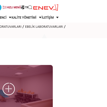
HIZLI MENÜ
TR
ENCİ
KALİTE YÖNETİMİ
İLETİŞİM
BORATUVARLARI
EBELİK LABORATUVARLARI