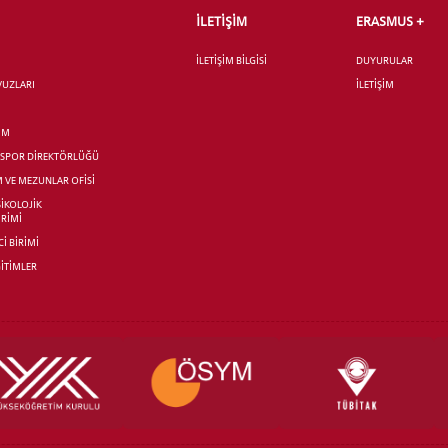
İLETİŞİM
ERASMUS +
İLETİŞİM BİLGİSİ
DUYURULAR
AVUZLARI
İLETİŞİM
İM
R SPOR DİREKTÖRLÜĞÜ
M VE MEZUNLAR OFİSİ
SİKOLOJİK
İRİMİ
İ BİRİMİ
İTİMLER