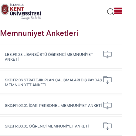
Lütfen
dikkat:
Bu
web
sitesi
Memnuniyet Anketleri
bir
erişilebilirlik
sistemi
içerir.
LEE.FR.23 LİSANSÜSTÜ ÖĞRENCİ MEMNUNİYET
ANKETİ
SKD.FR.06 STRATEJİK PLAN ÇALIŞMALARI DIŞ PAYDAŞ
MEMNUNİYET ANKETİ
SKD.FR.02.01 İDARİ PERSONEL MEMNUNİYET ANKETİ
SKD.FR.03.01 ÖĞRENCİ MEMNUNİYET ANKETİ