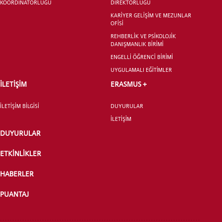
KOORDİNATÖRLÜĞÜ
DİREKTÖRLÜĞÜ
KARİYER GELİŞİM VE MEZUNLAR
OFİSİ
REHBERLİK VE PSİKOLOJİK
DANIŞMANLIK BİRİMİ
ENGELLİ ÖĞRENCİ BİRİMİ
YATAY GEÇİŞ
UYGULAMALI EĞİTİMLER
İLETİŞİM
ERASMUS +
İLETİŞİM BİLGİSİ
DUYURULAR
İLETİŞİM
DUYURULAR
ETKİNLİKLER
HABERLER
PUANTAJ