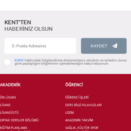
ADAY ÖĞRENCİ
KENT’TEN
HABERİNİZ OLSUN
INTERNATIONAL
KAYDET
STUDENT
KVKK
hakkındaki bilgilendirme dokümanlarını okudum ve anladım, buna
göre paylaştığım bilgilerimin işlenebileceğini kabul ediyorum.
LİSANSÜSTÜ EĞİTİM ENSTİTÜSÜ
AKADEMİK
ÖĞRENCİ
ADAYLARI
ÖN LİSANS
ÖĞRENCİ İŞLERİ
LİSANS
DERS BİLGİ KILAVUZLARI
LİSANSÜSTÜ
UZEM
ORTAK DERSLER BÖLÜMÜ
AKADEMİK TAKVİM
ÖNLİSANS ve
EĞİTİM PLANLAMA
SAĞLIK, KÜLTÜR SPOR
LİSANS ADAY ÖĞRENCİ