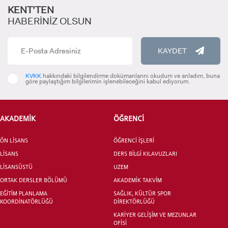
KENT’TEN
HABERİNİZ OLSUN
KAYDET
Assal Behrami
THE PRAGUE UNİVERSİTY OF ECONOMİCS AND BUSİNESS
KVKK
hakkındaki bilgilendirme dokümanlarını okudum ve anladım, buna
göre paylaştığım bilgilerimin işlenebileceğini kabul ediyorum.
ADAY ÖĞRENCİ
AKADEMİK
ÖĞRENCİ
Eko Nursanty
UNİVERSİTY OF 17 AGUSTUS 1945 (UNTAG) SEMARANG,
INDONESİA
ÖN LİSANS
ÖĞRENCİ İŞLERİ
LİSANS
DERS BİLGİ KILAVUZLARI
LİSANSÜSTÜ
UZEM
INTERNATIONAL
STUDENT
ORTAK DERSLER BÖLÜMÜ
AKADEMİK TAKVİM
EĞİTİM PLANLAMA
SAĞLIK, KÜLTÜR SPOR
KOORDİNATÖRLÜĞÜ
DİREKTÖRLÜĞÜ
KARİYER GELİŞİM VE MEZUNLAR
OFİSİ