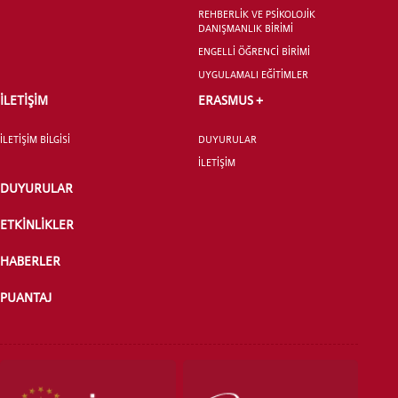
REHBERLİK VE PSİKOLOJİK
LİSANSÜSTÜ EĞİTİM ENSTİTÜSÜ
DANIŞMANLIK BİRİMİ
ADAYLARI
ENGELLİ ÖĞRENCİ BİRİMİ
UYGULAMALI EĞİTİMLER
İLETİŞİM
ERASMUS +
İLETİŞİM BİLGİSİ
DUYURULAR
ÖNLİSANS ve
İLETİŞİM
LİSANS ADAY ÖĞRENCİ
DUYURULAR
ETKİNLİKLER
HABERLER
YATAY GEÇİŞ
PUANTAJ