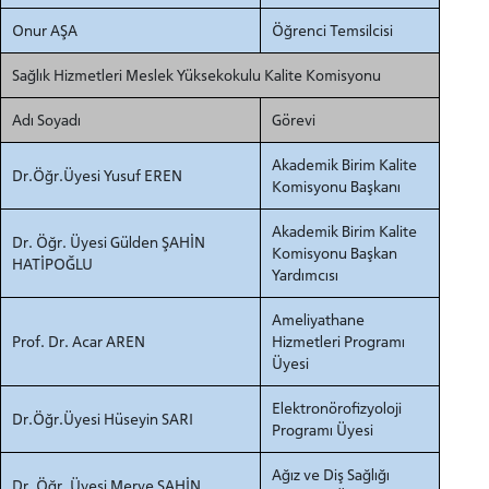
Onur AŞA
Öğrenci Temsilcisi
Sağlık Hizmetleri Meslek Yüksekokulu Kalite Komisyonu
INTERNATIONAL
Adı Soyadı
Görevi
STUDENT
Akademik Birim Kalite
Dr.Öğr.Üyesi Yusuf EREN
Komisyonu Başkanı
Akademik Birim Kalite
Dr. Öğr. Üyesi Gülden ŞAHİN
Komisyonu Başkan
LİSANSÜSTÜ EĞİTİM ENSTİTÜSÜ
HATİPOĞLU
Yardımcısı
ADAYLARI
Ameliyathane
Prof. Dr. Acar AREN
Hizmetleri Programı
Üyesi
Elektronörofizyoloji
ÖNLİSANS ve
Dr.Öğr.Üyesi Hüseyin SARI
Programı Üyesi
LİSANS ADAY ÖĞRENCİ
Ağız ve Diş Sağlığı
Dr. Öğr. Üyesi Merve ŞAHİN