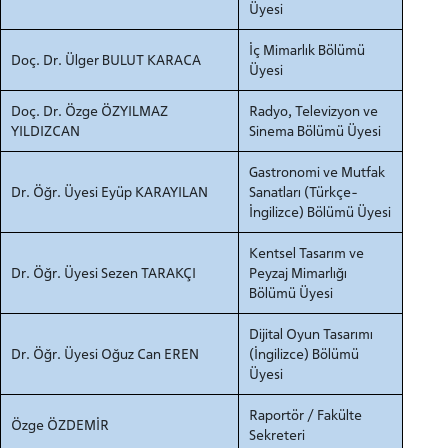
Üyesi
İç Mimarlık Bölümü
Doç. Dr. Ülger BULUT KARACA
Üyesi
Doç. Dr. Özge ÖZYILMAZ
Radyo, Televizyon ve
YILDIZCAN
Sinema Bölümü Üyesi
Gastronomi ve Mutfak
Dr. Öğr. Üyesi Eyüp KARAYILAN
Sanatları (Türkçe-
İngilizce) Bölümü Üyesi
Kentsel Tasarım ve
Dr. Öğr. Üyesi Sezen TARAKÇI
Peyzaj Mimarlığı
Bölümü Üyesi
Dijital Oyun Tasarımı
Dr. Öğr. Üyesi Oğuz Can EREN
(İngilizce) Bölümü
Üyesi
ADAY ÖĞRENCİ
Raportör / Fakülte
Özge ÖZDEMİR
Sekreteri