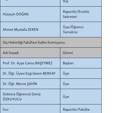
Yrd.
Raportör/Enstitü
Hüseyin DOĞAN
Sekreteri
Üye/Öğrenci
Ahmet Mustafa ZEREN
Temsilcisi
Diş Hekimliği Fakültesi Kalite Komisyonu
Adı Soyadı
Görevi
Prof. Dr. Ayşe Cansu BAŞEYMEZ
Başkan
Dr. Öğr. Üyesi Ezgi Gizem BERKAY
Üye
Dr. Öğr. Merve ŞAHİN
Üye
Doktora Öğrencisi Deniz
Üye
ÖZKUYUCU
İnci
Raportör/Fakülte