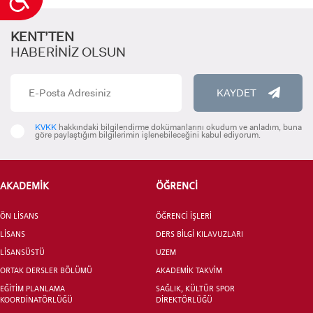
KENT’TEN
HABERİNİZ OLSUN
KAYDET
KVKK
hakkındaki bilgilendirme dokümanlarını okudum ve anladım, buna
göre paylaştığım bilgilerimin işlenebileceğini kabul ediyorum.
AKADEMİK
ÖĞRENCİ
ÖN LİSANS
ÖĞRENCİ İŞLERİ
LİSANS
DERS BİLGİ KILAVUZLARI
LİSANSÜSTÜ
UZEM
ORTAK DERSLER BÖLÜMÜ
AKADEMİK TAKVİM
EĞİTİM PLANLAMA
SAĞLIK, KÜLTÜR SPOR
KOORDİNATÖRLÜĞÜ
DİREKTÖRLÜĞÜ