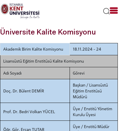
Lütfen
dikkat:
Bu
web
sitesi
Üniversite Kalite Komisyonu
bir
erişilebilirlik
sistemi
Akademik Birim Kalite Komisyonu
18.11.2024 - 24
içerir.
Lisansüstü Eğitim Enstitüsü Kalite Komisyonu
Adı Soyadı
Görevi
Başkan / Lisansüstü
Doç. Dr. Bülent DEMİR
Eğitim Enstitüsü
Müdürü
Üye / Enstitü Yönetim
Prof. Dr. Bedri Volkan YÜCEL
Kurulu Üyesi
Üye / Enstitü Müdür
Öğr. Gör. Ercan TUTAR