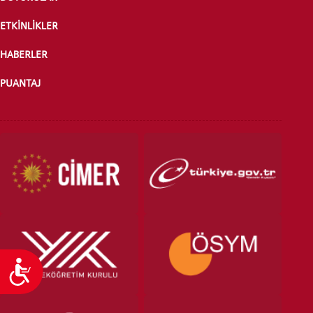
ETKİNLİKLER
ÖNLİSANS ve
HABERLER
LİSANS ADAY ÖĞRENCİ
PUANTAJ
YATAY GEÇİŞ
Ulaşılabilirlik