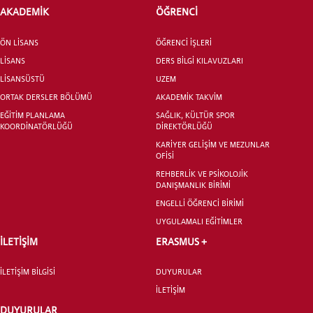
AKADEMİK
ÖĞRENCİ
ÖN LİSANS
ÖĞRENCİ İŞLERİ
ADAY ÖĞRENCİ
LİSANS
DERS BİLGİ KILAVUZLARI
LİSANSÜSTÜ
UZEM
ORTAK DERSLER BÖLÜMÜ
AKADEMİK TAKVİM
EĞİTİM PLANLAMA
SAĞLIK, KÜLTÜR SPOR
KOORDİNATÖRLÜĞÜ
DİREKTÖRLÜĞÜ
KARİYER GELİŞİM VE MEZUNLAR
OFİSİ
INTERNATIONAL
STUDENT
REHBERLİK VE PSİKOLOJİK
DANIŞMANLIK BİRİMİ
ENGELLİ ÖĞRENCİ BİRİMİ
UYGULAMALI EĞİTİMLER
İLETİŞİM
ERASMUS +
LİSANSÜSTÜ EĞİTİM ENSTİTÜSÜ
ADAYLARI
İLETİŞİM BİLGİSİ
DUYURULAR
İLETİŞİM
DUYURULAR