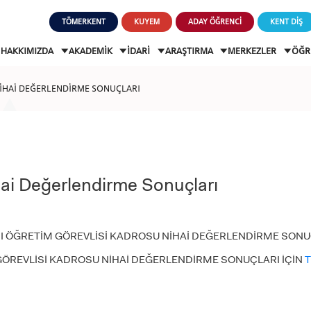
TÖMERKENT
KUYEM
ADAY ÖĞRENCİ
KENT DİŞ
HAKKIMIZDA
AKADEMİK
İDARİ
ARAŞTIRMA
MERKEZLER
ÖĞR
NİHAİ DEĞERLENDİRME SONUÇLARI
ai Değerlendirme Sonuçları
I ÖĞRETİM GÖREVLİSİ KADROSU NİHAİ DEĞERLENDİRME SONU
GÖREVLİSİ KADROSU NİHAİ DEĞERLENDİRME SONUÇLARI İÇİN
T
ADAY ÖĞRENCİ