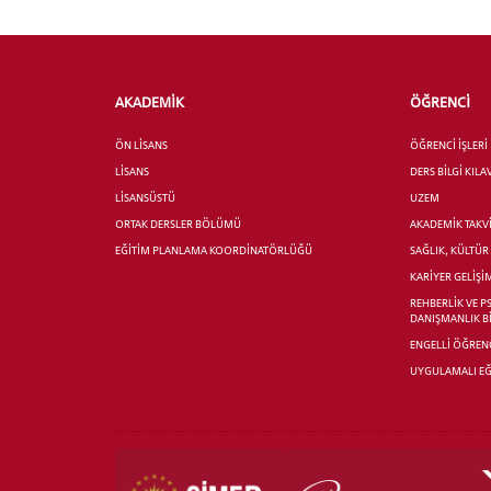
için
Control-
F10'a
basın.
INTE
AKADEMİK
ÖĞRENCİ
STUD
ÖN LİSANS
ÖĞRENCİ İŞLERİ
LİSANS
DERS BİLGİ KIL
LİSANSÜSTÜ
UZEM
ORTAK DERSLER BÖLÜMÜ
AKADEMİK TAKV
EĞİTİM PLANLAMA KOORDİNATÖRLÜĞÜ
SAĞLIK, KÜLTÜ
KARİYER GELİŞİ
YATAY
REHBERLİK VE P
DANIŞMANLIK B
ENGELLİ ÖĞRENC
UYGULAMALI EĞ