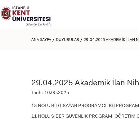
Lütfen
dikkat:
Bu
web
sitesi
bir
erişilebilirlik
ANA SAYFA
DUYURULAR
29.04.2025 AKADEMİK İLAN 
sistemi
içerir.
Web
sitesini,
ekran
okuyucu
kullanan
29.04.2025 Akademik İlan Nih
görme
engellilere
Tarih : 16.05.2025
göre
ayarlamak
için
13 NOLU BİLGİSAYAR PROGRAMCILIĞI PROGRAM
Control-
F11'e
11 NOLU SİBER GÜVENLİK PROGRAMI ÖĞRETİM 
basın;
Erişilebilirlik
menüsünü
açmak