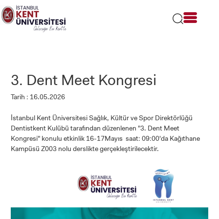
Lütfen
dikkat:
Bu
web
sitesi
bir
erişilebilirlik
sistemi
3. Dent Meet Kongresi
içerir.
Tarih : 16.05.2026
İstanbul Kent Üniversitesi Sağlık, Kültür ve Spor Direktörlüğü
Dentistkent Kulübü tarafından düzenlenen "3. Dent Meet
Kongresi" konulu etkinlik 16-17Mayıs saat: 09:00'da Kağıthane
Kampüsü Z003 nolu derslikte gerçekleştirilecektir.