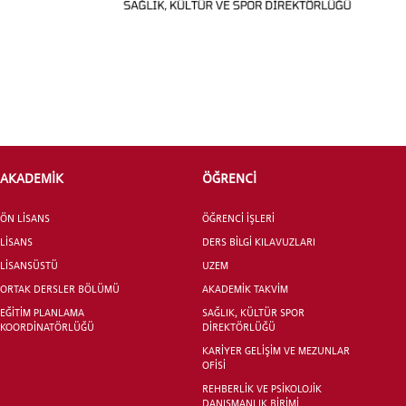
INTERNATIONAL
STUDENT
AKADEMİK
ÖĞRENCİ
LİSANSÜSTÜ EĞİTİM ENSTİTÜSÜ
ÖN LİSANS
ÖĞRENCİ İŞLERİ
ADAYLARI
LİSANS
DERS BİLGİ KILAVUZLARI
LİSANSÜSTÜ
UZEM
ORTAK DERSLER BÖLÜMÜ
AKADEMİK TAKVİM
EĞİTİM PLANLAMA
SAĞLIK, KÜLTÜR SPOR
KOORDİNATÖRLÜĞÜ
DİREKTÖRLÜĞÜ
ÖNLİSANS ve
KARİYER GELİŞİM VE MEZUNLAR
LİSANS ADAY ÖĞRENCİ
OFİSİ
REHBERLİK VE PSİKOLOJİK
DANIŞMANLIK BİRİMİ