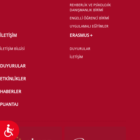
REHBERLİK VE PSİKOLOJİK
DANIŞMANLIK BİRİMİ
ENGELLİ ÖĞRENCİ BİRİMİ
YATAY GEÇİŞ
UYGULAMALI EĞİTİMLER
İLETİŞİM
ERASMUS +
İLETİŞİM BİLGİSİ
DUYURULAR
İLETİŞİM
DUYURULAR
ETKİNLİKLER
HABERLER
PUANTAJ
Ulaşılabilirlik