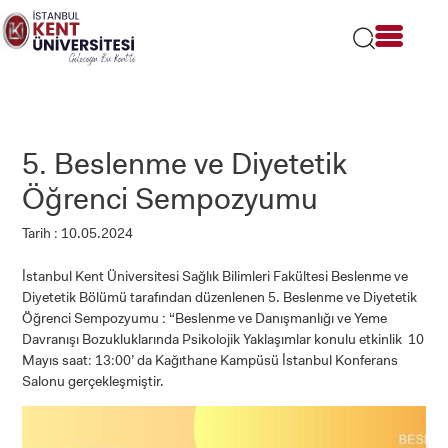
Lütfen
dikkat:
Bu
web
sitesi
bir
erişilebilirlik
sistemi
5. Beslenme ve Diyetetik
içerir.
Öğrenci Sempozyumu
Tarih : 10.05.2024
İstanbul Kent Üniversitesi Sağlık Bilimleri Fakültesi Beslenme ve
Diyetetik Bölümü tarafından düzenlenen 5. Beslenme ve Diyetetik
Öğrenci Sempozyumu : “Beslenme ve Danışmanlığı ve Yeme
Davranışı Bozukluklarında Psikolojik Yaklaşımlar konulu etkinlik 10
Mayıs saat: 13:00’ da Kağıthane Kampüsü İstanbul Konferans
Salonu gerçekleşmiştir.