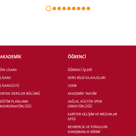
LİSANSÜSTÜ EĞİTİM ENSTİTÜSÜ
ADAYLARI
ÖNLİSANS ve
LİSANS ADAY ÖĞRENCİ
AKADEMİK
ÖĞRENCİ
ÖN LİSANS
ÖĞRENCİ İŞLERİ
LİSANS
DERS BİLGİ KILAVUZLARI
LİSANSÜSTÜ
UZEM
YATAY GEÇİŞ
ORTAK DERSLER BÖLÜMÜ
AKADEMİK TAKVİM
EĞİTİM PLANLAMA
SAĞLIK, KÜLTÜR SPOR
KOORDİNATÖRLÜĞÜ
DİREKTÖRLÜĞÜ
KARİYER GELİŞİM VE MEZUNLAR
OFİSİ
REHBERLİK VE PSİKOLOJİK
DANIŞMANLIK BİRİMİ