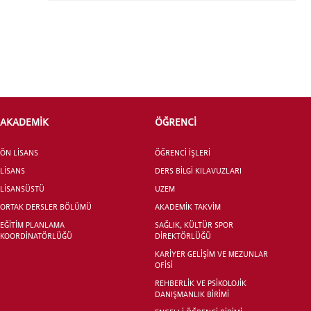
INTERNATIONAL
STUDENT
AKADEMİK
ÖĞRENCİ
ÖN LİSANS
ÖĞRENCİ İŞLERİ
LİSANSÜSTÜ EĞİTİM ENSTİTÜSÜ
ADAYLARI
LİSANS
DERS BİLGİ KILAVUZLARI
LİSANSÜSTÜ
UZEM
ORTAK DERSLER BÖLÜMÜ
AKADEMİK TAKVİM
EĞİTİM PLANLAMA
SAĞLIK, KÜLTÜR SPOR
KOORDİNATÖRLÜĞÜ
DİREKTÖRLÜĞÜ
ÖNLİSANS ve
KARİYER GELİŞİM VE MEZUNLAR
OFİSİ
LİSANS ADAY ÖĞRENCİ
REHBERLİK VE PSİKOLOJİK
DANIŞMANLIK BİRİMİ