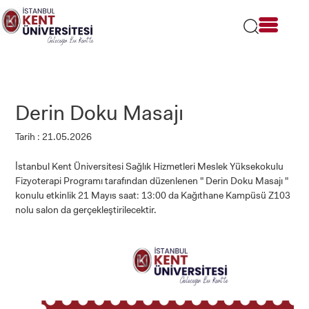
Lütfen
dikkat:
Bu
web
sitesi
bir
erişilebilirlik
sistemi
Derin Doku Masajı
içerir.
Tarih : 21.05.2026
İstanbul Kent Üniversitesi Sağlık Hizmetleri Meslek Yüksekokulu
Fizyoterapi Programı tarafından düzenlenen " Derin Doku Masajı "
konulu etkinlik 21 Mayıs saat: 13:00 da Kağıthane Kampüsü Z103
nolu salon da gerçekleştirilecektir.