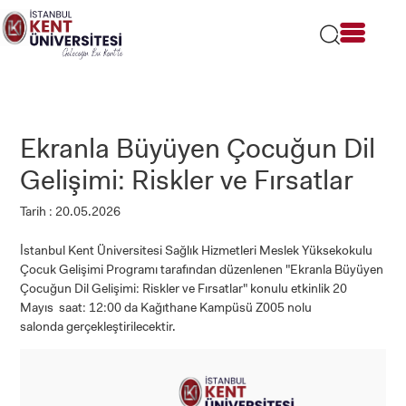
Lütfen
dikkat:
Bu
web
sitesi
bir
erişilebilirlik
sistemi
Ekranla Büyüyen Çocuğun Dil
içerir.
Gelişimi: Riskler ve Fırsatlar
Tarih : 20.05.2026
İstanbul Kent Üniversitesi Sağlık Hizmetleri Meslek Yüksekokulu
Çocuk Gelişimi Programı tarafından düzenlenen "Ekranla Büyüyen
Çocuğun Dil Gelişimi: Riskler ve Fırsatlar" konulu etkinlik 20
Mayıs saat: 12:00 da Kağıthane Kampüsü Z005 nolu
salonda gerçekleştirilecektir.