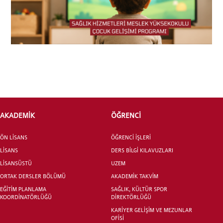
INTERNATIONAL
STUDENT
LİSANSÜSTÜ EĞİTİM ENSTİTÜSÜ
AKADEMİK
ÖĞRENCİ
ADAYLARI
ÖN LİSANS
ÖĞRENCİ İŞLERİ
LİSANS
DERS BİLGİ KILAVUZLARI
LİSANSÜSTÜ
UZEM
ORTAK DERSLER BÖLÜMÜ
AKADEMİK TAKVİM
ÖNLİSANS ve
LİSANS ADAY ÖĞRENCİ
EĞİTİM PLANLAMA
SAĞLIK, KÜLTÜR SPOR
KOORDİNATÖRLÜĞÜ
DİREKTÖRLÜĞÜ
KARİYER GELİŞİM VE MEZUNLAR
OFİSİ