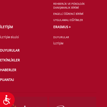
REHBERLİK VE PSİKOLOJİK
DANIŞMANLIK BİRİMİ
ENGELLİ ÖĞRENCİ BİRİMİ
YATAY GEÇİŞ
UYGULAMALI EĞİTİMLER
İLETİŞİM
ERASMUS +
İLETİŞİM BİLGİSİ
DUYURULAR
İLETİŞİM
DUYURULAR
ETKİNLİKLER
HABERLER
PUANTAJ
Ulaşılabilirlik