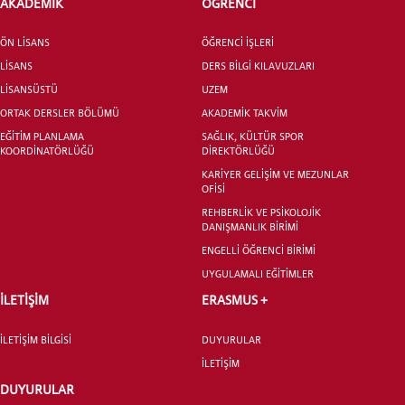
AKADEMİK
ÖĞRENCİ
ADAY ÖĞRENCİ
ÖN LİSANS
ÖĞRENCİ İŞLERİ
LİSANS
DERS BİLGİ KILAVUZLARI
LİSANSÜSTÜ
UZEM
ORTAK DERSLER BÖLÜMÜ
AKADEMİK TAKVİM
EĞİTİM PLANLAMA
SAĞLIK, KÜLTÜR SPOR
KOORDİNATÖRLÜĞÜ
DİREKTÖRLÜĞÜ
INTERNATIONAL
KARİYER GELİŞİM VE MEZUNLAR
STUDENT
OFİSİ
REHBERLİK VE PSİKOLOJİK
DANIŞMANLIK BİRİMİ
ENGELLİ ÖĞRENCİ BİRİMİ
UYGULAMALI EĞİTİMLER
LİSANSÜSTÜ EĞİTİM ENSTİTÜSÜ
İLETİŞİM
ERASMUS +
ADAYLARI
İLETİŞİM BİLGİSİ
DUYURULAR
İLETİŞİM
DUYURULAR