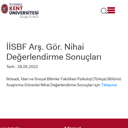
Lütfen
dikkat:
Bu
web
sitesi
bir
erişilebilirlik
sistemi
İİSBF Arş. Gör. Nihai
içerir.
Değerlendirme Sonuçları
Tarih : 28.05.2022
İktisadi, İdari ve Sosyal Bilimler Fakültesi Psikoloji (Türkçe) Bölümü
Araştırma Görevlisi Nihai Değerlendirme Sonuçları için
Tıklayınız