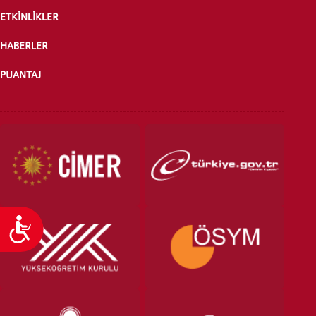
ÖNLİSANS ve
ETKİNLİKLER
LİSANS ADAY ÖĞRENCİ
HABERLER
PUANTAJ
YATAY GEÇİŞ
Ulaşılabilirlik