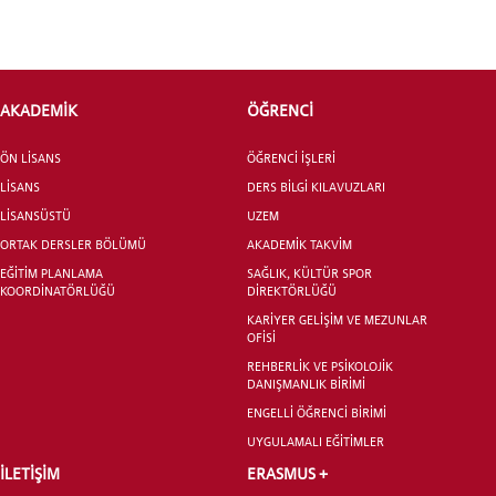
INTERNATIONAL
STUDENT
AKADEMİK
ÖĞRENCİ
ÖN LİSANS
ÖĞRENCİ İŞLERİ
LİSANS
DERS BİLGİ KILAVUZLARI
LİSANSÜSTÜ EĞİTİM ENSTİTÜSÜ
LİSANSÜSTÜ
UZEM
ADAYLARI
ORTAK DERSLER BÖLÜMÜ
AKADEMİK TAKVİM
EĞİTİM PLANLAMA
SAĞLIK, KÜLTÜR SPOR
KOORDİNATÖRLÜĞÜ
DİREKTÖRLÜĞÜ
KARİYER GELİŞİM VE MEZUNLAR
OFİSİ
ÖNLİSANS ve
REHBERLİK VE PSİKOLOJİK
LİSANS ADAY ÖĞRENCİ
DANIŞMANLIK BİRİMİ
ENGELLİ ÖĞRENCİ BİRİMİ
UYGULAMALI EĞİTİMLER
İLETİŞİM
ERASMUS +