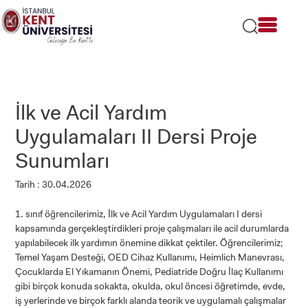
Lütfen
dikkat:
Bu
web
sitesi
bir
erişilebilirlik
sistemi
İlk ve Acil Yardım
içerir.
Uygulamaları II Dersi Proje
Sunumları
Tarih : 30.04.2026
1. sınıf öğrencilerimiz, İlk ve Acil Yardım Uygulamaları I dersi
kapsamında gerçekleştirdikleri proje çalışmaları ile acil durumlarda
yapılabilecek ilk yardımın önemine dikkat çektiler. Öğrencilerimiz;
Temel Yaşam Desteği, OED Cihaz Kullanımı, Heimlich Manevrası,
Çocuklarda El Yıkamanın Önemi, Pediatride Doğru İlaç Kullanımı
gibi birçok konuda sokakta, okulda, okul öncesi öğretimde, evde,
iş yerlerinde ve birçok farklı alanda teorik ve uygulamalı çalışmalar