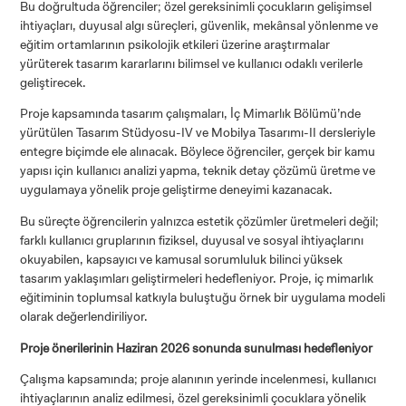
Bu doğrultuda öğrenciler; özel gereksinimli çocukların gelişimsel
ihtiyaçları, duyusal algı süreçleri, güvenlik, mekânsal yönlenme ve
eğitim ortamlarının psikolojik etkileri üzerine araştırmalar
yürüterek tasarım kararlarını bilimsel ve kullanıcı odaklı verilerle
geliştirecek.
Proje kapsamında tasarım çalışmaları, İç Mimarlık Bölümü’nde
yürütülen Tasarım Stüdyosu-IV ve Mobilya Tasarımı-II dersleriyle
entegre biçimde ele alınacak. Böylece öğrenciler, gerçek bir kamu
yapısı için kullanıcı analizi yapma, teknik detay çözümü üretme ve
uygulamaya yönelik proje geliştirme deneyimi kazanacak.
ADAY ÖĞRENCİ
Bu süreçte öğrencilerin yalnızca estetik çözümler üretmeleri değil;
farklı kullanıcı gruplarının fiziksel, duyusal ve sosyal ihtiyaçlarını
okuyabilen, kapsayıcı ve kamusal sorumluluk bilinci yüksek
tasarım yaklaşımları geliştirmeleri hedefleniyor. Proje, iç mimarlık
eğitiminin toplumsal katkıyla buluştuğu örnek bir uygulama modeli
olarak değerlendiriliyor.
INTERNATIONAL
Proje önerilerinin Haziran 2026 sonunda sunulması hedefleniyor
STUDENT
Çalışma kapsamında; proje alanının yerinde incelenmesi, kullanıcı
ihtiyaçlarının analiz edilmesi, özel gereksinimli çocuklara yönelik