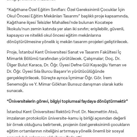
“Kağıthane Özel Eğitim Sınıfları: Özel Gereksinimli Çocuklar İçin
Okul Öncesi Eğitim Mekânları Tasarımı” başlıklı proje kapsamında,
Kağıthane ilçesi Telsizler Mahallesi’nde bulunan Kocatepe
İlkokulu’nun zemin katında yer alan iki sınıfın; erişilebilir, güvenli,
kapsayıcı ve nitelikli okul öncesi eğitim mekânlarına
dönüştürülmesine yönelik iç mekân tasarım projeleri geliştirilecek.
Proje, İstanbul Kent Üniversitesi Sanat ve Tasarım Fakültesi İç
Mimarlık Bölümü tarafından yürütülecek. Çalışmalar; Doç. Dr.
Ülger Bulut Karaca, Dr. Öğr. Üyesi Defne Gül Kayaoğlu Yaman ve
Dr. Öğr. Üyesi Sıla Burcu Başarır’ın yürütücülüğünde
gerçekleştirilecek. Süreçte ayrıca İçmimar Öğr. Gör. İrem
Senemoğlu ve Y. Mimar Gökhan Bunsuz danışman olarak katkı
sunacak.
“Üniversitelerin görevi, bilgiyi toplumsal faydaya dönüştürmektir”
İstanbul Kent Üniversitesi Rektörü Prof. Dr. Necmettin Atsü,
imzalanan protokolün üniversite-kamu iş birliği açısından değerli
bir örnek olduğunu belirterek, projenin özel gereksinimli çocukların
eğitim ortamlarının niteliğini artırmaya yönelik önemli bir sosyal