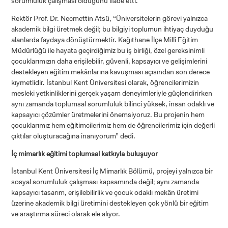
sorumluluk çalışması olduğunu ifade etti.
Rektör Prof. Dr. Necmettin Atsü, “Üniversitelerin görevi yalnızca
akademik bilgi üretmek değil; bu bilgiyi toplumun ihtiyaç duyduğu
alanlarda faydaya dönüştürmektir. Kağıthane İlçe Millî Eğitim
Müdürlüğü ile hayata geçirdiğimiz bu iş birliği, özel gereksinimli
çocuklarımızın daha erişilebilir, güvenli, kapsayıcı ve gelişimlerini
destekleyen eğitim mekânlarına kavuşması açısından son derece
kıymetlidir. İstanbul Kent Üniversitesi olarak, öğrencilerimizin
mesleki yetkinliklerini gerçek yaşam deneyimleriyle güçlendirirken
aynı zamanda toplumsal sorumluluk bilinci yüksek, insan odaklı ve
kapsayıcı çözümler üretmelerini önemsiyoruz. Bu projenin hem
çocuklarımız hem eğitimcilerimiz hem de öğrencilerimiz için değerli
çıktılar oluşturacağına inanıyorum” dedi.
İç mimarlık eğitimi toplumsal katkıyla buluşuyor
İstanbul Kent Üniversitesi İç Mimarlık Bölümü, projeyi yalnızca bir
sosyal sorumluluk çalışması kapsamında değil; aynı zamanda
kapsayıcı tasarım, erişilebilirlik ve çocuk odaklı mekân üretimi
üzerine akademik bilgi üretimini destekleyen çok yönlü bir eğitim
ve araştırma süreci olarak ele alıyor.