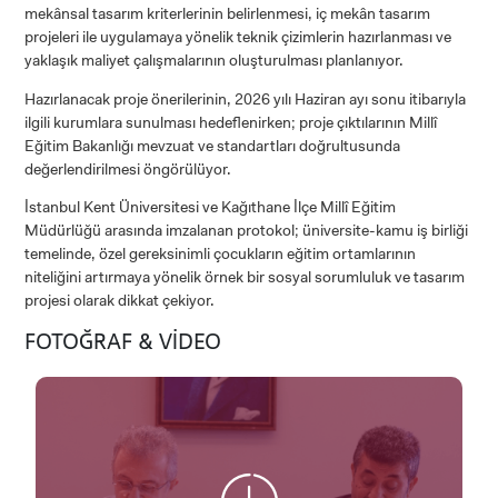
mekânsal tasarım kriterlerinin belirlenmesi, iç mekân tasarım
projeleri ile uygulamaya yönelik teknik çizimlerin hazırlanması ve
yaklaşık maliyet çalışmalarının oluşturulması planlanıyor.
LİSANSÜSTÜ EĞİTİM ENSTİTÜSÜ
Hazırlanacak proje önerilerinin, 2026 yılı Haziran ayı sonu itibarıyla
ADAYLARI
ilgili kurumlara sunulması hedeflenirken; proje çıktılarının Millî
Eğitim Bakanlığı mevzuat ve standartları doğrultusunda
değerlendirilmesi öngörülüyor.
İstanbul Kent Üniversitesi ve Kağıthane İlçe Millî Eğitim
Müdürlüğü arasında imzalanan protokol; üniversite-kamu iş birliği
ÖNLİSANS ve
temelinde, özel gereksinimli çocukların eğitim ortamlarının
LİSANS ADAY ÖĞRENCİ
niteliğini artırmaya yönelik örnek bir sosyal sorumluluk ve tasarım
projesi olarak dikkat çekiyor.
FOTOĞRAF & VİDEO
YATAY GEÇİŞ