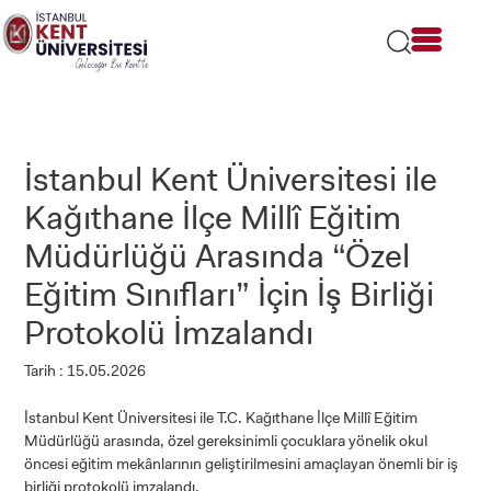
Lütfen
dikkat:
Bu
web
sitesi
bir
erişilebilirlik
sistemi
İstanbul Kent Üniversitesi ile
içerir.
Kağıthane İlçe Millî Eğitim
Müdürlüğü Arasında “Özel
Eğitim Sınıfları” İçin İş Birliği
Protokolü İmzalandı
Tarih : 15.05.2026
İstanbul Kent Üniversitesi ile T.C. Kağıthane İlçe Millî Eğitim
Müdürlüğü arasında, özel gereksinimli çocuklara yönelik okul
öncesi eğitim mekânlarının geliştirilmesini amaçlayan önemli bir iş
birliği protokolü imzalandı.