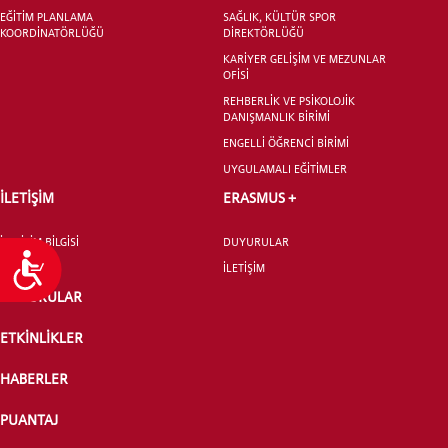
EĞİTİM PLANLAMA
SAĞLIK, KÜLTÜR SPOR
KOORDİNATÖRLÜĞÜ
DİREKTÖRLÜĞÜ
KARİYER GELİŞİM VE MEZUNLAR
OFİSİ
REHBERLİK VE PSİKOLOJİK
DANIŞMANLIK BİRİMİ
ENGELLİ ÖĞRENCİ BİRİMİ
UYGULAMALI EĞİTİMLER
İLETİŞİM
ERASMUS +
İLETİŞİM BİLGİSİ
DUYURULAR
Ulaşılabilirlik
İLETİŞİM
DUYURULAR
ETKİNLİKLER
HABERLER
PUANTAJ