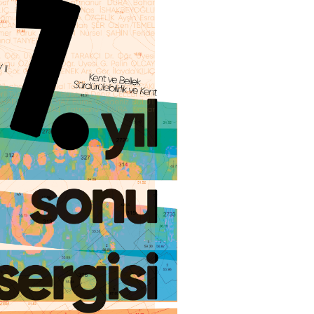
ADAY ÖĞRENCİ
RNATIONAL
LİSANSÜSTÜ EĞİTİM
ÖNLİSANS ve
ENT
ENSTİTÜSÜ
LİSANS ADAY ÖĞ
ADAYLARI