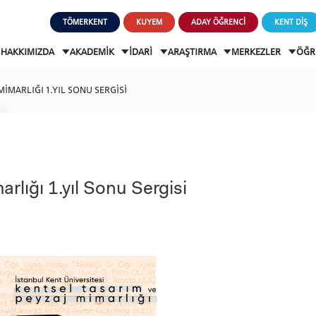
TÖMERKENT
KUYEM
ADAY ÖĞRENCİ
KENT DİŞ
HAKKIMIZDA
AKADEMİK
İDARİ
ARAŞTIRMA
MERKEZLER
ÖĞR
MİMARLIĞI 1.YIL SONU SERGİSİ
rlığı 1.yıl Sonu Sergisi