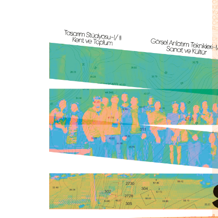
için
Control-
F10'a
basın.
INTE
STUD