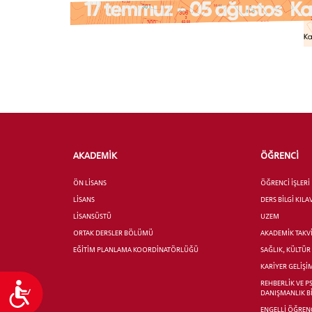
YATAY
AKADEMİK
ÖĞRENCİ
ÖN LİSANS
ÖĞRENCİ İŞLERİ
LİSANS
DERS BİLGİ KIL
LİSANSÜSTÜ
UZEM
ORTAK DERSLER BÖLÜMÜ
AKADEMİK TAKV
EĞİTİM PLANLAMA KOORDİNATÖRLÜĞÜ
SAĞLIK, KÜLTÜ
KARİYER GELİŞİ
REHBERLİK VE P
Ulaşılabilirlik
DANIŞMANLIK B
ENGELLİ ÖĞRENC