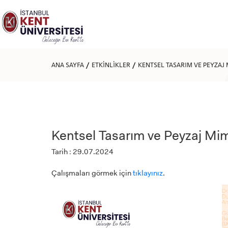
Lütfen
dikkat:
Bu
web
sitesi
bir
erişilebilirlik
ANA SAYFA
ETKİNLİKLER
KENTSEL TASARIM VE PEYZAJ 
sistemi
içerir.
Web
sitesini,
ekran
okuyucu
kullanan
Kentsel Tasarım ve Peyzaj Mima
görme
engellilere
Tarih : 29.07.2024
göre
ayarlamak
için
Çalışmaları görmek için
tıklayınız
.
Control-
F11'e
basın;
Erişilebilirlik
menüsünü
açmak