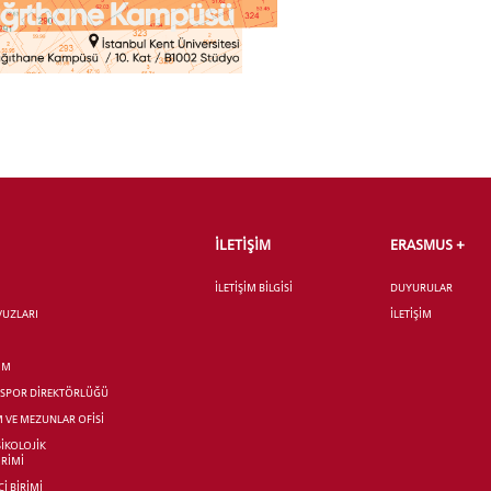
 GEÇİŞ
İLETİŞİM
ERASMUS +
İLETİŞİM BİLGİSİ
DUYURULAR
AVUZLARI
İLETİŞİM
İM
R SPOR DİREKTÖRLÜĞÜ
M VE MEZUNLAR OFİSİ
SİKOLOJİK
İRİMİ
İ BİRİMİ