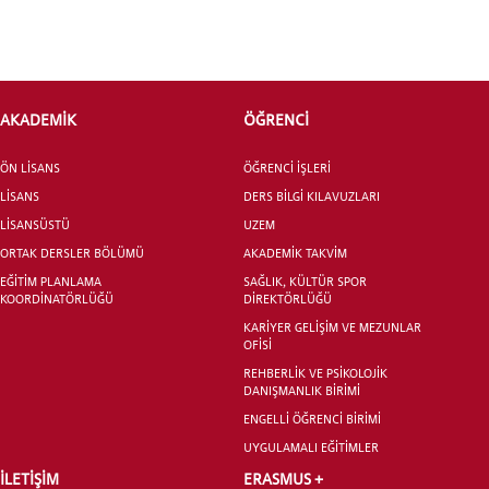
ÖNLİSANS ve
LİSANS ADAY ÖĞRENCİ
AKADEMİK
ÖĞRENCİ
ÖN LİSANS
ÖĞRENCİ İŞLERİ
LİSANS
DERS BİLGİ KILAVUZLARI
LİSANSÜSTÜ
UZEM
YATAY GEÇİŞ
ORTAK DERSLER BÖLÜMÜ
AKADEMİK TAKVİM
EĞİTİM PLANLAMA
SAĞLIK, KÜLTÜR SPOR
KOORDİNATÖRLÜĞÜ
DİREKTÖRLÜĞÜ
KARİYER GELİŞİM VE MEZUNLAR
OFİSİ
REHBERLİK VE PSİKOLOJİK
DANIŞMANLIK BİRİMİ
ENGELLİ ÖĞRENCİ BİRİMİ
UYGULAMALI EĞİTİMLER
İLETİŞİM
ERASMUS +