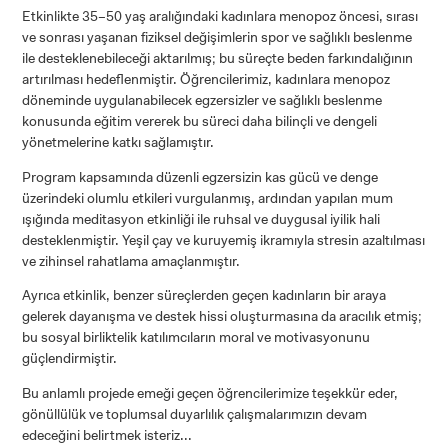
Etkinlikte 35–50 yaş aralığındaki kadınlara menopoz öncesi, sırası
ve sonrası yaşanan fiziksel değişimlerin spor ve sağlıklı beslenme
ile desteklenebileceği aktarılmış; bu süreçte beden farkındalığının
artırılması hedeflenmiştir. Öğrencilerimiz, kadınlara menopoz
döneminde uygulanabilecek egzersizler ve sağlıklı beslenme
konusunda eğitim vererek bu süreci daha bilinçli ve dengeli
yönetmelerine katkı sağlamıştır.
Program kapsamında düzenli egzersizin kas gücü ve denge
üzerindeki olumlu etkileri vurgulanmış, ardından yapılan mum
ışığında meditasyon etkinliği ile ruhsal ve duygusal iyilik hali
desteklenmiştir. Yeşil çay ve kuruyemiş ikramıyla stresin azaltılması
ve zihinsel rahatlama amaçlanmıştır.
Ayrıca etkinlik, benzer süreçlerden geçen kadınların bir araya
gelerek dayanışma ve destek hissi oluşturmasına da aracılık etmiş;
bu sosyal birliktelik katılımcıların moral ve motivasyonunu
güçlendirmiştir.
Bu anlamlı projede emeği geçen öğrencilerimize teşekkür eder,
gönüllülük ve toplumsal duyarlılık çalışmalarımızın devam
edeceğini belirtmek isteriz...