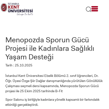
Lütfen
dikkat:
Bu
web
sitesi
bir
erişilebilirlik
sistemi
Menopozda Sporun Gücü
içerir.
Projesi ile Kadınlara Sağlıklı
Yaşam Desteği
Tarih : 25.10.2025
İstanbul Kent Üniversitesi Ebelik Bölümü 2. sınıf öğrencileri, Dr.
Öğr. Üyesi Özge Şiir Dağlar danışmanlığında yürütülen Gönüllülük
Çalışması seçmeli dersi kapsamında, Menopozda Sporun Gücü
projesi ile 25 Ekim 2025 tarihinde B-Fit
Spor Salonu iş birliğiyle kadınlara yönelik kapsamlı bir farkındalık
etkinliği gerçekleştirdi.