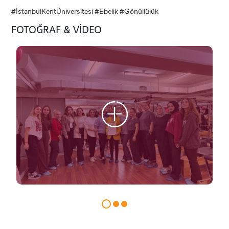
#İstanbulKentÜniversitesi #Ebelik #Gönüllülük
FOTOĞRAF & VİDEO
ADAY ÖĞRENCİ
INTERNATIONAL
STUDENT
LİSANSÜSTÜ EĞİTİM ENSTİTÜSÜ
ADAYLARI