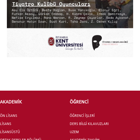
ADAY ÖĞRENCİ
INTERNATIONAL
STUDENT
LİSANSÜSTÜ EĞİTİM ENSTİTÜSÜ
ADAYLARI
AKADEMİK
ÖĞRENCİ
ÖN LİSANS
ÖĞRENCİ İŞLERİ
LİSANS
DERS BİLGİ KILAVUZLARI
LİSANSÜSTÜ
UZEM
ÖNLİSANS ve
ORTAK DERSLER BÖLÜMÜ
AKADEMİK TAKVİM