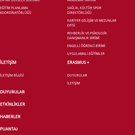
LİSANS ADAY ÖĞRENCİ
EĞİTİM PLANLAMA
SAĞLIK, KÜLTÜR SPOR
KOORDİNATÖRLÜĞÜ
DİREKTÖRLÜĞÜ
KARİYER GELİŞİM VE MEZUNLAR
OFİSİ
REHBERLİK VE PSİKOLOJİK
DANIŞMANLIK BİRİMİ
YATAY GEÇİŞ
ENGELLİ ÖĞRENCİ BİRİMİ
UYGULAMALI EĞİTİMLER
İLETİŞİM
ERASMUS +
İLETİŞİM BİLGİSİ
DUYURULAR
İLETİŞİM
DUYURULAR
ETKİNLİKLER
HABERLER
PUANTAJ