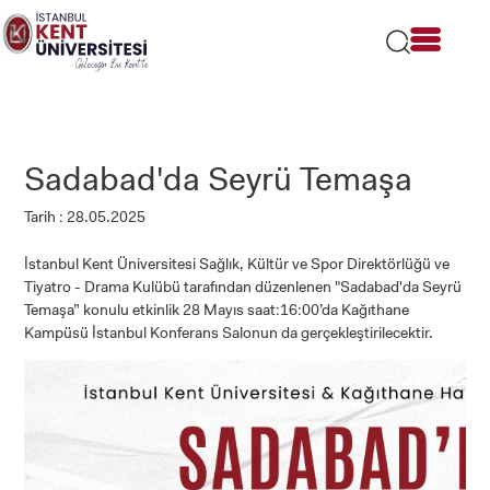
Lütfen
dikkat:
Bu
web
sitesi
bir
erişilebilirlik
sistemi
Sadabad'da Seyrü Temaşa
içerir.
Tarih : 28.05.2025
İstanbul Kent Üniversitesi Sağlık, Kültür ve Spor Direktörlüğü ve
Tiyatro - Drama Kulübü tarafından düzenlenen "Sadabad'da Seyrü
Temaşa” konulu etkinlik 28 Mayıs saat:16:00’da Kağıthane
Kampüsü İstanbul Konferans Salonun da gerçekleştirilecektir.